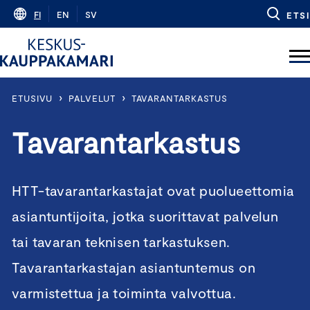
Skip
FI
EN
SV
ETSI
to
content
›
›
ETUSIVU
PALVELUT
TAVARANTARKASTUS
Tavarantarkastus
HTT-tavarantarkastajat ovat puolueettomia
asiantuntijoita, jotka suorittavat palvelun
tai tavaran teknisen tarkastuksen.
Tavarantarkastajan asiantuntemus on
varmistettua ja toiminta valvottua.