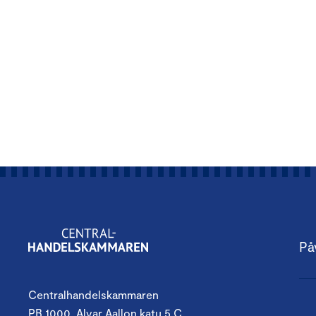
På
Centralhandelskammaren
PB 1000, Alvar Aallon katu 5 C