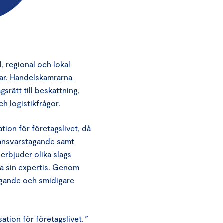
, regional och lokal
gar. Handelskamrarna
gsrätt till beskattning,
ch logistikfrågor.
ion för företagslivet, då
 ansvarstagande samt
erbjuder olika slags
rka sin expertis. Genom
agande och smidigare
tion för företagslivet.
”