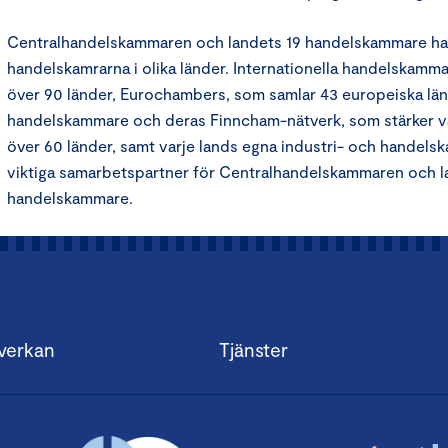
Centralhandelskammaren och landets 19 handelskammare ha
handelskamrarna i olika länder. Internationella handelskamma
över 90 länder, Eurochambers, som samlar 43 europeiska länd
handelskammare och deras Finncham-nätverk, som stärker vår
över 60 länder, samt varje lands egna industri- och handels
viktiga samarbetspartner för Centralhandelskammaren och la
handelskammare.
verkan
Tjänster