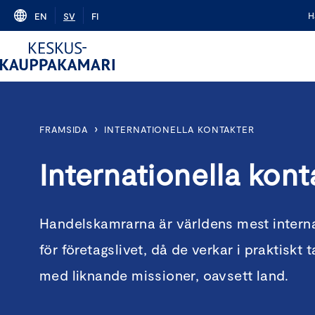
Skip
H
EN
SV
FI
to
content
›
FRAMSIDA
INTERNATIONELLA KONTAKTER
Internationella kont
Handelskamrarna är världens mest interna
för företagslivet, då de verkar i praktiskt 
med liknande missioner, oavsett land.