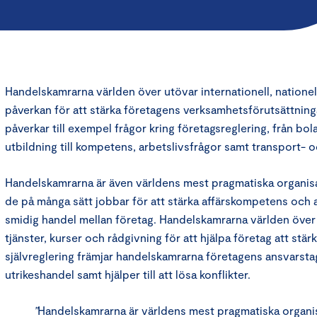
Handelskamrarna världen över utövar internationell, nationell
påverkan för att stärka företagens verksamhetsförutsättnin
påverkar till exempel frågor kring företagsreglering, från bola
utbildning till kompetens, arbetslivsfrågor samt transport- o
Handelskamrarna är även världens mest pragmatiska organisat
de på många sätt jobbar för att stärka affärskompetens och
smidig handel mellan företag. Handelskamrarna världen över 
tjänster, kurser och rådgivning för att hjälpa företag att stä
självreglering främjar handelskamrarna företagens ansvarst
utrikeshandel samt hjälper till att lösa konflikter.
”
Handelskamrarna är världens mest pragmatiska organisa