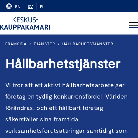
Skip
EN
SV
FI
to
content
›
›
FRAMSIDA
TJÄNSTER
HÅLLBARHETSTJÄNSTER
Hållbarhetstjänster
Vi tror att ett aktivt hållbarhetsarbete ger
företag en tydlig konkurrensfördel. Världen
förändras, och ett hållbart företag
säkerställer sina framtida
verksamhetsförutsättningar samtidigt som