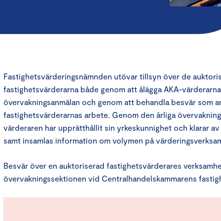
Fastighetsvärderingsnämnden utövar tillsyn över de auktori
fastighetsvärderarna både genom att ålägga AKA-värderarna a
övervakningsanmälan och genom att behandla besvär som a
fastighetsvärderarnas arbete. Genom den årliga övervakninge
värderaren har upprätthållit sin yrkeskunnighet och klarar av
samt insamlas information om volymen på värderingsverksa
Besvär över en auktoriserad fastighetsvärderares verksamhe
övervakningssektionen vid Centralhandelskammarens fasti