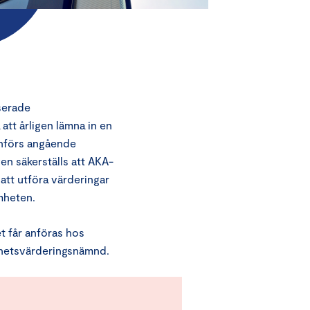
serade
tt årligen lämna in en
nförs angående
n säkerställs att AKA-
 att utföra värderingar
mheten.
t får anföras hos
ghetsvärderingsnämnd.