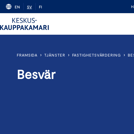
Skip
H
EN
SV
FI
to
content
›
›
›
FRAMSIDA
TJÄNSTER
FASTIGHETSVÄRDERING
BE
Besvär