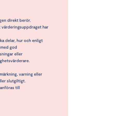
gen direkt berör.
t värderingsuppdraget har
lka delar, hur och enligt
d med god
sningar eller
ighetsvärderare.
ärkning, varning eller
er slutgiltigt.
nföras till