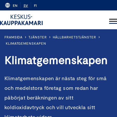
Skip
EN
SV
FI
to
content
›
›
›
FRAMSIDA
TJÄNSTER
HÅLLBARHETSTJÄNSTER
KLIMATGEMENSKAPEN
Klimatgemenskapen
Klimatgemenskapen är nästa steg för små
och medelstora företag som redan har
påbörjat beräkningen av sitt
koldioxidavtryck och vill utveckla sitt
klimatarbete vidare.