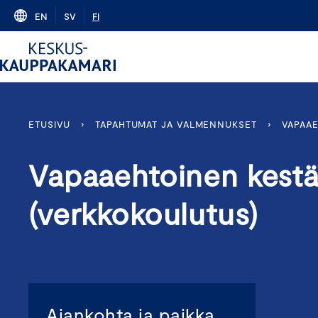
Skip
EN
SV
FI
to
content
ETUSIVU
›
TAPAHTUMAT JA VALMENNUKSET
›
VAPAAE
Vapaaehtoinen kestä
(verkkokoulutus)
Ajankohta ja paikka