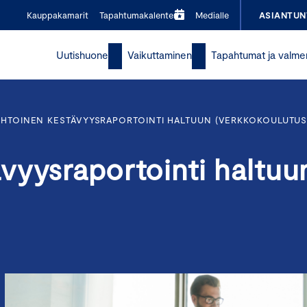
Kauppakamarit
Tapahtumakalenteri
Medialle
ASIANTUN
Uutishuone
Vaikuttaminen
Tapahtumat ja valme
HTOINEN KESTÄVYYSRAPORTOINTI HALTUUN (VERKKOKOULUTUS
vyysraportointi haltuu