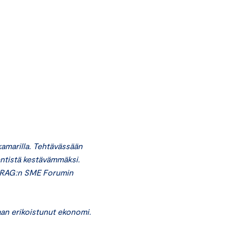
amarilla. Tehtävässään
entistä kestävämmäksi.
EFRAG:n SME Forumin
taan erikoistunut ekonomi.