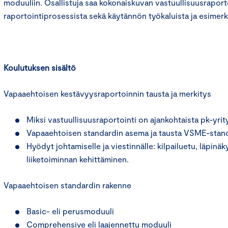
moduuliin. Osallistuja saa kokonaiskuvan vastuullisuusraport
raportointiprosessista sekä käytännön työkaluista ja esimerk
Koulutuksen sisältö
Vapaaehtoisen kestävyysraportoinnin tausta ja merkitys
Miksi vastuullisuusraportointi on ajankohtaista pk-yrity
Vapaaehtoisen standardin asema ja tausta VSME-stan
Hyödyt johtamiselle ja viestinnälle: kilpailuetu, läpinäk
liiketoiminnan kehittäminen.
Vapaaehtoisen standardin rakenne
Basic- eli perusmoduuli
Comprehensive eli laajennettu moduuli