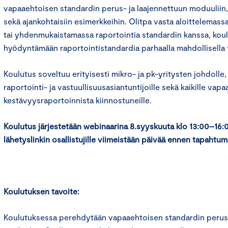
vapaaehtoisen standardin perus- ja laajennettuun moduuliin,
sekä ajankohtaisiin esimerkkeihin. Olitpa vasta aloittelemass
tai yhdenmukaistamassa raportointia standardin kanssa, koul
hyödyntämään raportointistandardia parhaalla mahdollisella t
Koulutus soveltuu erityisesti mikro- ja pk-yritysten johdolle, 
raportointi- ja vastuullisuusasiantuntijoille sekä kaikille vap
kestävyysraportoinnista kiinnostuneille.
Koulutus järjestetään webinaarina 8.syyskuuta klo 13:00–16
lähetyslinkin osallistujille viimeistään päivää ennen tapahtu
Koulutuksen tavoite:
Koulutuksessa perehdytään vapaaehtoisen standardin perus-