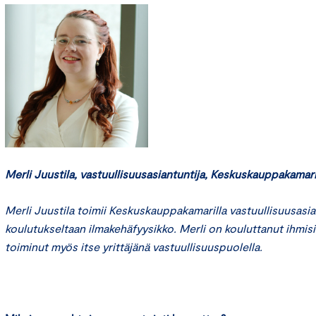
Merli Juustila, vastuullisuusasiantuntija, Keskuskauppakamar
Merli Juustila toimii Keskuskauppakamarilla vastuullisuusasia
koulutukseltaan ilmakehäfyysikko. Merli on kouluttanut ihmisiä 
toiminut myös itse yrittäjänä vastuullisuuspuolella.