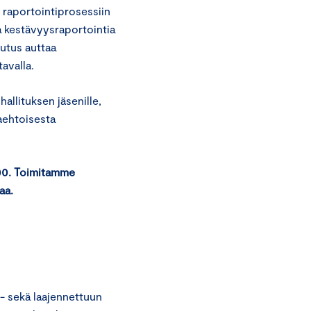
 raportointiprosessiin
a kestävyysraportointia
utus auttaa
avalla.
hallituksen jäsenille,
aaehtoisesta
:00. Toimitamme
maa.
 sekä laajennettuun