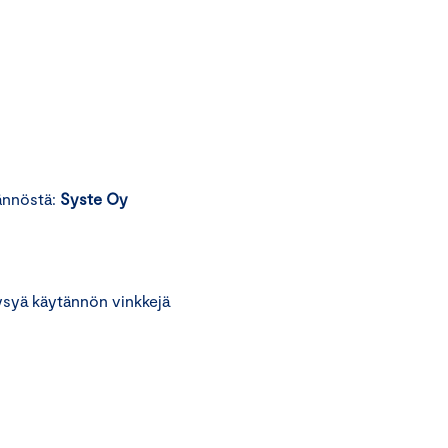
ännöstä:
Syste Oy
ysyä käytännön vinkkejä