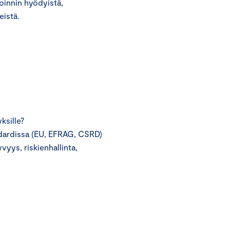
oinnin hyödyistä,
eistä.
ksille?
dardissa (EU, EFRAG, CSRD)
yvyys, riskienhallinta,