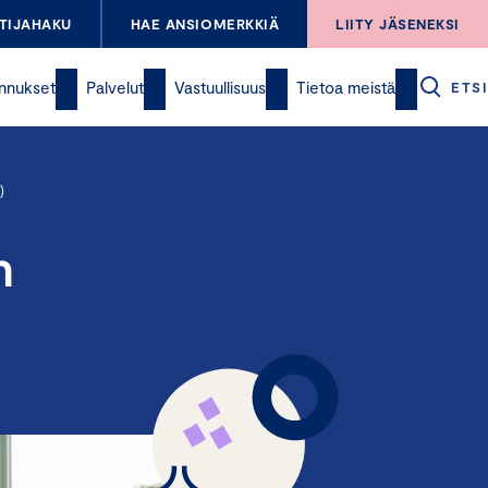
TIJAHAKU
HAE ANSIOMERKKIÄ
LIITY JÄSENEKSI
nnukset
Palvelut
Vastuullisuus
Tietoa meistä
ETSI
)
n