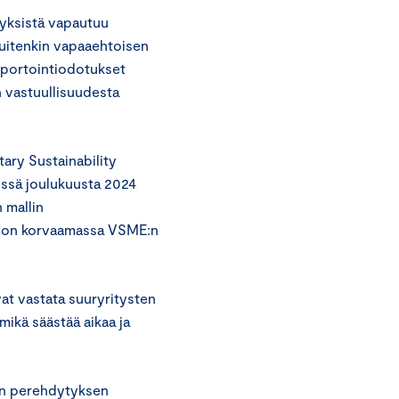
tyksistä vapautuu
kuitenkin vapaaehtoisen
aportointiodotukset
 vastuullisuudesta
ary Sustainability
össä joulukuusta 2024
n mallin
di on korvaamassa VSME:n
at vastata suuryritysten
 mikä säästää aikaa ja
en perehdytyksen