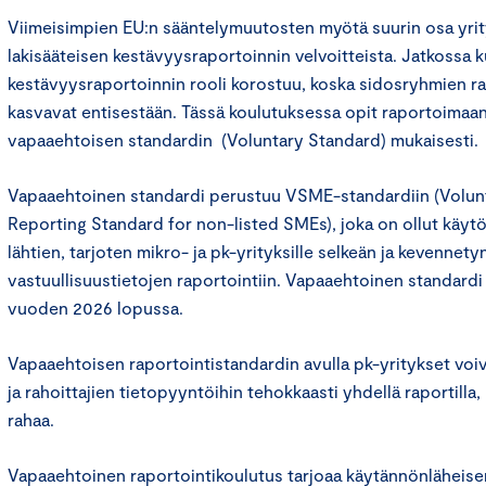
Viimeisimpien EU:n sääntelymuutosten myötä suurin osa yri
lakisääteisen kestävyysraportoinnin velvoitteista. Jatkossa 
kestävyysraportoinnin rooli korostuu, koska sidosryhmien r
kasvavat entisestään. Tässä koulutuksessa opit raportoimaan
vapaaehtoisen standardin (Voluntary Standard) mukaisesti.
Vapaaehtoinen standardi perustuu VSME-standardiin (Volunt
Reporting Standard for non-listed SMEs), joka on ollut käyt
lähtien, tarjoten mikro- ja pk-yrityksille selkeän ja kevennety
vastuullisuustietojen raportointiin. Vapaaehtoinen standar
vuoden 2026 lopussa.
Vapaaehtoisen raportointistandardin avulla pk-yritykset voiv
ja rahoittajien tietopyyntöihin tehokkaasti yhdellä raportilla,
rahaa.
Vapaaehtoinen raportointikoulutus tarjoaa käytännönläheis