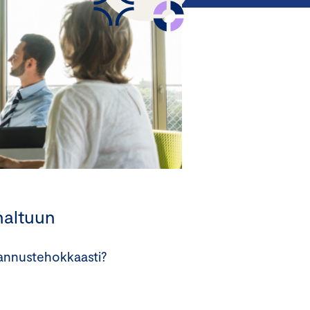
haltuun
tannustehokkaasti?