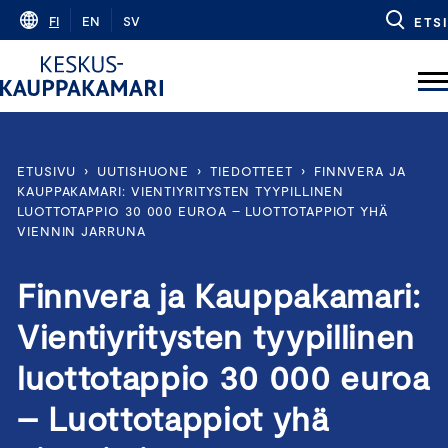
Skip
FI
EN
SV
ETSI
to
content
ETUSIVU
›
UUTISHUONE
›
TIEDOTTEET
›
FINNVERA JA
KAUPPAKAMARI: VIENTIYRITYSTEN TYYPILLINEN
LUOTTOTAPPIO 30 000 EUROA – LUOTTOTAPPIOT YHÄ
VIENNIN JARRUNA
Finnvera ja Kauppakamari:
Vientiyritysten tyypillinen
luottotappio 30 000 euroa
– Luottotappiot yhä