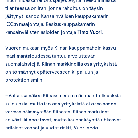
tilanteessa on Iran, jonne rahoitus on täysin
jäätynyt, sanoo Kansainvälisen kauppakamarin
ICC:n maajohtaja, Keskuskauppakamarin
kansainvälisten asioiden johtaja
Timo Vuori
.
Vuoren mukaan myös Kiinan kauppamahdin kasvu
maailmantaloudessa tuntuu arveluttavan
suomalaisviejiä. Kiinan markkinoilla osa yrityksistä
on törmännyt epäterveeseen kilpailuun ja
protektionismiin.
–Valtaosa näkee Kiinassa enemmän mahdollisuuksia
kuin uhkia, mutta iso osa yrityksistä ei osaa sanoa
varmaa näkemystään Kiinasta. Kiinan markkinat
selvästi kiinnostavat, mutta kaupankäyntiä uhkaavat
erilaiset vanhat ja uudet riskit, Vuori arvioi.