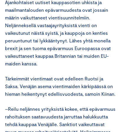
Ajankohtaiset uutiset kauppasotien uhkista ja
maailmantalouden epävarmuudesta ovat jossain
määrin vaikuttaneet vientisuunnitelmiin.
Neljänneksellä vastaajayrityksistä vienti on
vaikeutunut näistä syistä, ja kauppoja on kenties
peruuntunut tai lykkääntynyt. Lähes yhtä monella
brexit ja sen tuoma epävarmuus Euroopassa ovat
vaikeuttaneet kauppaa Britannian tai muiden EU-
maiden kanssa.
Tärkeimmät vientimaat ovat edelleen Ruotsi ja
Saksa. Venäjän asema vientimaiden kärkipäässä on
hieman heikentynyt edellisvuodesta, samoin Kiinan.
–Reilu neljännes yrityksistä kokee, että epävarmuus
rahoituksen saatavuudesta jarruttaa halukkuutta
tehdä kauppaa Venäjälle. Sanktiot vaikeuttavat
muun muassa rahoitusjärjestelyitä. Heikoimmassa