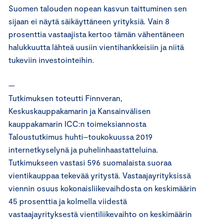
Suomen talouden nopean kasvun taittuminen sen
sijaan ei näytä säikäyttäneen yrityksiä. Vain 8
prosenttia vastaajista kertoo tämän vähentäneen
halukkuutta lähteä uusiin vientihankkeisiin ja niitä
tukeviin investointeihin.
—
Tutkimuksen toteutti Finnveran,
Keskuskauppakamarin ja Kansainvälisen
kauppakamarin ICC:n toimeksiannosta
Taloustutkimus huhti–toukokuussa 2019
internetkyselynä ja puhelinhaastatteluina.
Tutkimukseen vastasi 596 suomalaista suoraa
vientikauppaa tekevää yritystä. Vastaajayrityksissä
viennin osuus kokonaisliikevaihdosta on keskimäärin
45 prosenttia ja kolmella viidestä
vastaajayrityksestä vientiliikevaihto on keskimäärin