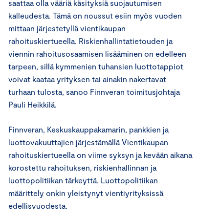
saattaa olla vääriä käsityksiä suojautumisen
kalleudesta. Tämä on noussut esiin myös vuoden
mittaan järjestetyllä vientikaupan
rahoituskiertueella. Riskienhallintatietouden ja
viennin rahoitusosaamisen lisääminen on edelleen
tarpeen, sillä kymmenien tuhansien luottotappiot
voivat kaataa yrityksen tai ainakin nakertavat
turhaan tulosta, sanoo Finnveran toimitusjohtaja
Pauli Heikkilä.
Finnveran, Keskuskauppakamarin, pankkien ja
luottovakuuttajien järjestämällä Vientikaupan
rahoituskiertueella on viime syksyn ja kevään aikana
korostettu rahoituksen, riskienhallinnan ja
luottopolitiikan tärkeyttä. Luottopolitiikan
määrittely onkin yleistynyt vientiyrityksissä
edellisvuodesta.