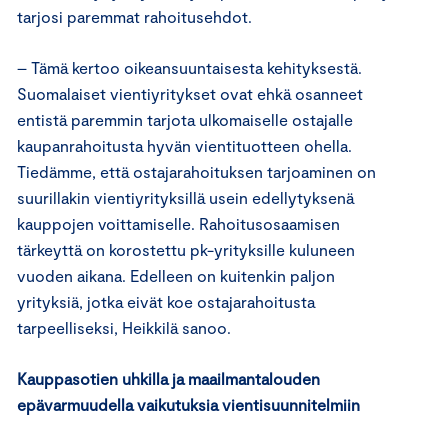
tarjosi paremmat rahoitusehdot.
– Tämä kertoo oikeansuuntaisesta kehityksestä.
Suomalaiset vientiyritykset ovat ehkä osanneet
entistä paremmin tarjota ulkomaiselle ostajalle
kaupanrahoitusta hyvän vientituotteen ohella.
Tiedämme, että ostajarahoituksen tarjoaminen on
suurillakin vientiyrityksillä usein edellytyksenä
kauppojen voittamiselle. Rahoitusosaamisen
tärkeyttä on korostettu pk-yrityksille kuluneen
vuoden aikana. Edelleen on kuitenkin paljon
yrityksiä, jotka eivät koe ostajarahoitusta
tarpeelliseksi, Heikkilä sanoo.
Kauppasotien uhkilla ja maailmantalouden
epävarmuudella vaikutuksia vientisuunnitelmiin