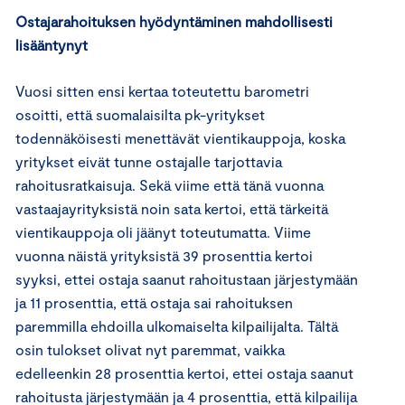
Ostajarahoituksen hyödyntäminen mahdollisesti
lisääntynyt
Vuosi sitten ensi kertaa toteutettu barometri
osoitti, että suomalaisilta pk-yritykset
todennäköisesti menettävät vientikauppoja, koska
yritykset eivät tunne ostajalle tarjottavia
rahoitusratkaisuja. Sekä viime että tänä vuonna
vastaajayrityksistä noin sata kertoi, että tärkeitä
vientikauppoja oli jäänyt toteutumatta. Viime
vuonna näistä yrityksistä 39 prosenttia kertoi
syyksi, ettei ostaja saanut rahoitustaan järjestymään
ja 11 prosenttia, että ostaja sai rahoituksen
paremmilla ehdoilla ulkomaiselta kilpailijalta. Tältä
osin tulokset olivat nyt paremmat, vaikka
edelleenkin 28 prosenttia kertoi, ettei ostaja saanut
rahoitusta järjestymään ja 4 prosenttia, että kilpailija