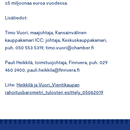
≤5 miljoonaa euroa vuodessa.
Lisätiedot:
Timo Vuori, maajohtaja, Kansainvälinen
kauppakamari ICC; johtaja, Keskuskauppakamari,
puh. 050 553 5319, timo.vuori@chamber.fi
Pauli Heikkilä, toimitusjohtaja, Finnvera, puh. 029
460 2400, pauli.heikkila@finnvera.fi
Liite:
Heikkilä ja Vuori_Vientikaupan
rahoitusbarometri_tulosten esittely_05062019