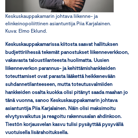
Keskuskauppakamarin johtava liikenne- ja
elinkeinopoliittinen asiantuntija Piia Karjalainen.
Kuva: Elmo Eklund.
Keskuskauppakamarissa kiitosta saavat hallituksen
budjettiriihessä tekemät panostukset liikenneverkkoon,
vakavasta taloustilanteesta huolimatta. Uusien
liikenneverkon parannus- ja kehittämishankkeiden
toteuttamiset ovat parasta lääkettä heikkenevään
suhdannetilanteeseen, mutta toteutusvalmiiden
hankkeiden osalta kuokka olisi pitänyt saada maahan jo
tänä vuonna, sanoo Keskuskauppakamarin johtava
asiantuntija Piia Karjalainen. Näin olisi maksimoitu
elvytysvaikutus ja reagoitu rakennusalan ahdinkoon.
Tiestön korjausvelan kasvu tulisi pysäyttää pysyvällä
vuotuisella lisärahoituksella.