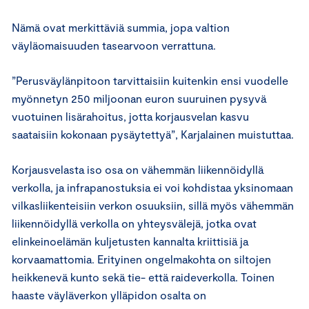
Nämä ovat merkittäviä summia, jopa valtion
väyläomaisuuden tasearvoon verrattuna.
”Perusväylänpitoon tarvittaisiin kuitenkin ensi vuodelle
myönnetyn 250 miljoonan euron suuruinen pysyvä
vuotuinen lisärahoitus, jotta korjausvelan kasvu
saataisiin kokonaan pysäytettyä”, Karjalainen muistuttaa.
Korjausvelasta iso osa on vähemmän liikennöidyllä
verkolla, ja infrapanostuksia ei voi kohdistaa yksinomaan
vilkasliikenteisiin verkon osuuksiin, sillä myös vähemmän
liikennöidyllä verkolla on yhteysvälejä, jotka ovat
elinkeinoelämän kuljetusten kannalta kriittisiä ja
korvaamattomia. Erityinen ongelmakohta on siltojen
heikkenevä kunto sekä tie- että raideverkolla. Toinen
haaste väyläverkon ylläpidon osalta on