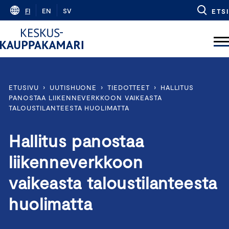
Skip
FI
EN
SV
ETSI
to
content
ETUSIVU
›
UUTISHUONE
›
TIEDOTTEET
›
HALLITUS
PANOSTAA LIIKENNEVERKKOON VAIKEASTA
TALOUSTILANTEESTA HUOLIMATTA
Hallitus panostaa
liikenneverkkoon
vaikeasta taloustilanteesta
huolimatta