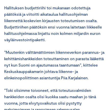
Hallituksen budjettiriihi toi mukanaan odotettuja
päätöksiä ja viitoitti aikataulua hallitusohjelman
liikennettä koskevien kirjausten toteutumisen osalta.
Budjettiriihen päätöksin ensi vuonna laitetaan liikkeelle
hallitusohjelmassa linjattu noin kolmen miljardin euron
väyläinvestointipaketti.
”Muutenkin välttämättömien liikenneverkon parannus- ja
kehittämishankkeiden toteuttaminen on parasta lääkettä
nyt kun Suomi on ajautumassa taantumaan”, kiittelee
Keskuskauppakamarin johtava liikenne- ja
elinkeinopoliittinen asiantuntija Piia Karjalainen.
”Toki olisimme toivoneet, että toteutusvalmiiden
hankkeiden osalta olisi kuokka saatu maahan jo tänä
vuonna, jotta elvytysvaikutus olisi pystytty
maksimoimaan ja reagoimaan rakennusalan