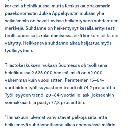
korkealla heinäkuussa, mutta Keskuskauppakamarin
pääekonomistin Jukka Appelqvistin mukaan yhä
selkeämmin on havaittavissa heikentyneen suhdanteen
merkkejä. Suhdanne on heikentynyt kesällä erityisesti
teollisuudessa ja rakentamisessa eikä konkursseilta ole
vältytty. Heikkenevä suhdanne alkaa heijastua myös
työllisyyteen.
Tilastokeskuksen mukaan Suomessa oli työllisenä
heinäkuussa 2 626 000 henkeä, mikä on 62 000
vähemmän kuin vuosi sitten. Perinteinen 15–64-
vuotiaiden työllisyysasteen trendi oli 74,2 prosenttia.
Työllisyyden trendi 20–64-vuotiaille laski jokseenkin
voimakkaasti ja päätyi 77,8 prosenttiin.
”Heinäkuun lukemat vahvistavat pelkoja siitä, että
heikkenevä suhdannetilanne alkaa enenevässä määrin