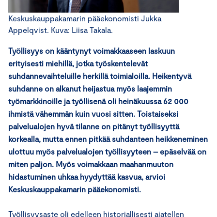
Keskuskauppakamarin pääekonomisti Jukka
Appelqvist. Kuva: Liisa Takala.
Työllisyys on kääntynyt voimakkaaseen laskuun
erityisesti miehillä, jotka työskentelevät
suhdannevaihteluille herkillä toimialoilla. Heikentyvä
suhdanne on alkanut heijastua myös laajemmin
työmarkkinoille ja työllisenä oli heinäkuussa 62 000
ihmistä vähemmän kuin vuosi sitten. Toistaiseksi
palvelualojen hyvä tilanne on pitänyt työllisyyttä
korkealla, mutta ennen pitkää suhdanteen heikkeneminen
ulottuu myös palvelualojen työllisyyteen – epäselvää on
miten paljon. Myös voimakkaan maahanmuuton
hidastuminen uhkaa hyydyttää kasvua, arvioi
Keskuskauppakamarin pääekonomisti.
Työllisyysaste oli edelleen historiallisesti ajatellen