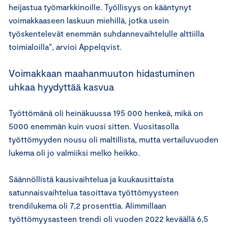
heijastua työmarkkinoille. Työllisyys on kääntynyt
voimakkaaseen laskuun miehillä, jotka usein
työskentelevät enemmän suhdannevaihtelulle alttiilla
toimialoilla”, arvioi Appelqvist.
Voimakkaan maahanmuuton hidastuminen
uhkaa hyydyttää kasvua
Työttömänä oli heinäkuussa 195 000 henkeä, mikä on
5000 enemmän kuin vuosi sitten. Vuositasolla
työttömyyden nousu oli maltillista, mutta vertailuvuoden
lukema oli jo valmiiksi melko heikko.
Säännöllistä kausivaihtelua ja kuukausittaista
satunnaisvaihtelua tasoittava työttömyysteen
trendilukema oli 7,2 prosenttia. Alimmillaan
työttömyysasteen trendi oli vuoden 2022 keväällä 6,5