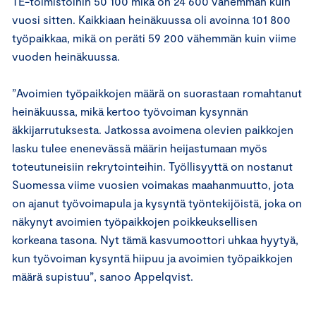
TE-toimistoihin 50 100 mikä on 24 600 vähemmän kuin
vuosi sitten. Kaikkiaan heinäkuussa oli avoinna 101 800
työpaikkaa, mikä on peräti 59 200 vähemmän kuin viime
vuoden heinäkuussa.
”Avoimien työpaikkojen määrä on suorastaan romahtanut
heinäkuussa, mikä kertoo työvoiman kysynnän
äkkijarrutuksesta. Jatkossa avoimena olevien paikkojen
lasku tulee enenevässä määrin heijastumaan myös
toteutuneisiin rekrytointeihin. Työllisyyttä on nostanut
Suomessa viime vuosien voimakas maahanmuutto, jota
on ajanut työvoimapula ja kysyntä työntekijöistä, joka on
näkynyt avoimien työpaikkojen poikkeuksellisen
korkeana tasona. Nyt tämä kasvumoottori uhkaa hyytyä,
kun työvoiman kysyntä hiipuu ja avoimien työpaikkojen
määrä supistuu”, sanoo Appelqvist.