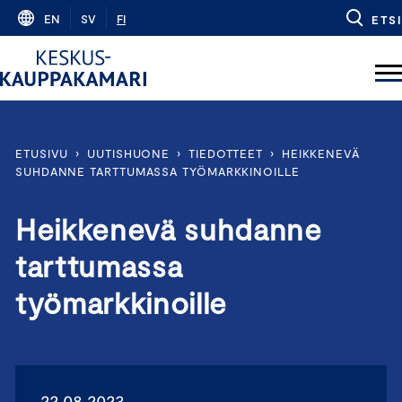
Skip
EN
SV
FI
ETSI
to
content
ETUSIVU
›
UUTISHUONE
›
TIEDOTTEET
›
HEIKKENEVÄ
SUHDANNE TARTTUMASSA TYÖMARKKINOILLE
Heikkenevä suhdanne
tarttumassa
työmarkkinoille
22.08.2023