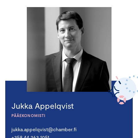
Jukka Appelqvist
PÄÄEKONOMISTI
jukka.appelqvist@chamber.fi
+358 44 263 1051