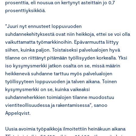
prosenttia, eli nousua on kertynyt asteittain jo 0,7
prosenttiyksikköä.
”Juuri nyt ennusteet loppuvuoden
suhdannekehityksestä ovat niin heikkoja, ettei se voi olla
vaikuttamatta työmarkkinoihin. Epävarmuutta liittyy
siihen, kuinka paljon. Toistaiseksi palvelualojen hyvä
tilanne on riittänyt pitämään työllisyyden korkealla. Yksi
iso kysymysmerkki jatkon osalta on se, missä määrin
heikkenevä suhdanne tarttuu myös palvelualojen
työllisyyteen loppuvuoden ja talven aikana. Toinen
kysymysmerkki on se, kuinka vaikeaksi
suhdanneherkkien toimialojen tilanne muodostuu
vientiteollisuudessa ja rakentamisessa”, sanoo
Appelqvist.
Uusia avoimia työpaikkoja ilmoitettiin heinäkuun aikana