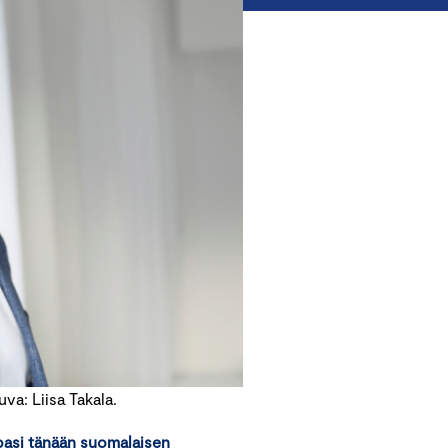
a: Liisa Takala.
apasi tänään suomalaisen