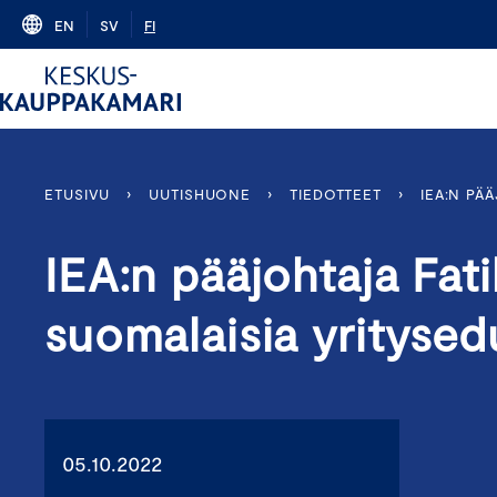
Skip
EN
SV
FI
to
content
ETUSIVU
›
UUTISHUONE
›
TIEDOTTEET
›
IEA:N PÄ
IEA:n pääjohtaja Fati
suomalaisia yritysed
05.10.2022