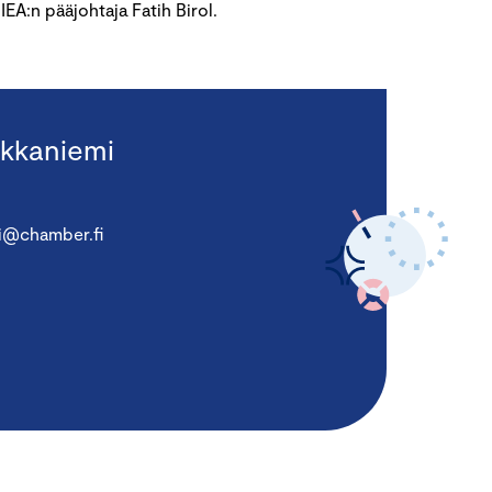
A:n pääjohtaja Fatih Birol.
kkaniemi
i@chamber.fi