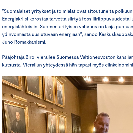
”Suomalaiset yritykset ja toimialat ovat sitoutuneita polkuun k
Energiakriisi korostaa tarvetta siirtyä fossiiliriippuvuudesta 
energialähteisiin. Suomen erityisen vahvuus on laaja puhtaa
ydinvoimasta uusiutuvaan energiaan”, sanoo Keskuskauppaka
Juho Romakkaniemi.
Pääjohtaja Birol vierailee Suomessa Valtioneuvoston kanslia
kutsusta. Vierailun yhteydessä hän tapasi myös elinkeinominis