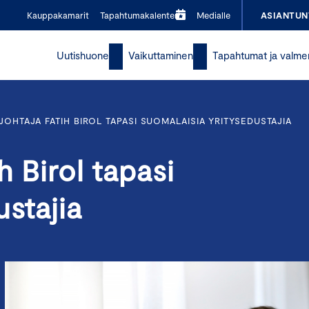
Kauppakamarit
Tapahtumakalenteri
Medialle
ASIANTUN
Uutishuone
Vaikuttaminen
Tapahtumat ja valme
ÄJOHTAJA FATIH BIROL TAPASI SUOMALAISIA YRITYSEDUSTAJIA
h Birol tapasi
ustajia