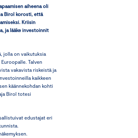
Tapaamisen aiheena oli
a Birol korosti, että
amiseksi. Kriisin
 ja lääke investoinnit
 jolla on vaikutuksia
i Euroopalle. Talven
ista vakavista riskeistä ja
 investoinneilla kaikkeen
isen käännekohdan kohti
a Birol totesi
llistuivat edustajat eri
kunnista.
a näkemyksen.