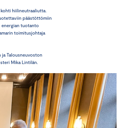
ohti hiilineutraaliutta.
luotettaviin päästöttömiin
n energian tuotanto
marin toimitusjohtaja
n ja Talousneuvoston
teri Mika Lintilän.