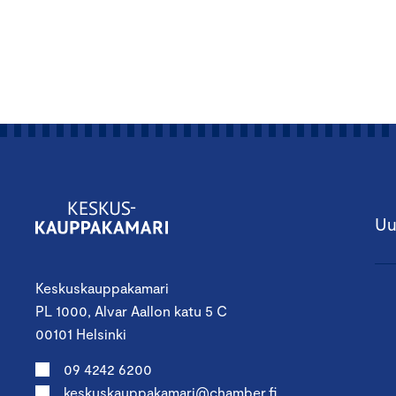
Uu
Keskuskauppakamari
PL 1000, Alvar Aallon katu 5 C
00101 Helsinki
09 4242 6200
keskuskauppakamari@chamber.fi