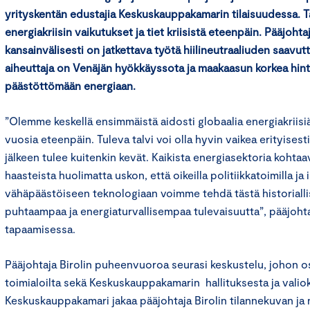
yrityskentän edustajia Keskuskauppakamarin tilaisuudessa. 
energiakriisin vaikutukset ja tiet kriisistä eteenpäin. Pääjohtaj
kansainvälisesti on jatkettava työtä hiilineutraaliuden saavutt
aiheuttaja on Venäjän hyökkäyssota ja maakaasun korkea hinta,
päästöttömään energiaan.
”Olemme keskellä ensimmäistä aidosti globaalia energiakriisiä,
vuosia eteenpäin. Tuleva talvi voi olla hyvin vaikea erityisest
jälkeen tulee kuitenkin kevät. Kaikista energiasektoria kohtaav
haasteista huolimatta uskon, että oikeilla politiikkatoimilla ja
vähäpäästöiseen teknologiaan voimme tehdä tästä historiall
puhtaampaa ja energiaturvallisempaa tulevaisuutta”, pääjohtaj
tapaamisessa.
Pääjohtaja Birolin puheenvuoroa seurasi keskustelu, johon osa
toimialoilta sekä Keskuskauppakamarin hallituksesta ja valio
Keskuskauppakamari jakaa pääjohtaja Birolin tilannekuvan j