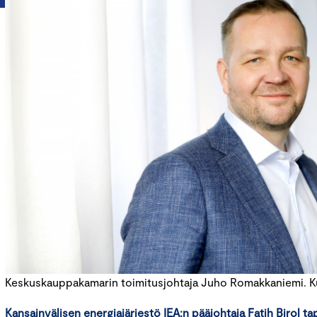
Keskuskauppakamarin toimitusjohtaja Juho Romakkaniemi. Kuv
Kansainvälisen energiajärjestö IEA:n pääjohtaja Fatih Birol t