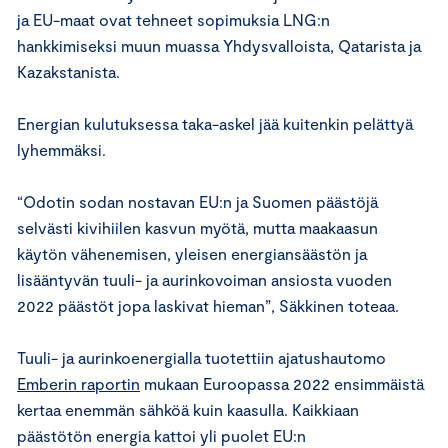
ja EU-maat ovat tehneet sopimuksia LNG:n
hankkimiseksi muun muassa Yhdysvalloista, Qatarista ja
Kazakstanista.
Energian kulutuksessa taka-askel jää kuitenkin pelättyä
lyhemmäksi.
“Odotin sodan nostavan EU:n ja Suomen päästöjä
selvästi kivihiilen kasvun myötä, mutta maakaasun
käytön vähenemisen, yleisen energiansäästön ja
lisääntyvän tuuli- ja aurinkovoiman ansiosta vuoden
2022 päästöt jopa laskivat hieman”, Säkkinen toteaa.
Tuuli- ja aurinkoenergialla tuotettiin ajatushautomo
Emberin raportin
mukaan Euroopassa 2022 ensimmäistä
kertaa enemmän sähköä kuin kaasulla. Kaikkiaan
päästötön energia kattoi yli puolet EU:n