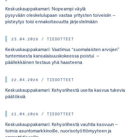
Keskuskauppakamari: Nopeampi väylä
pysyvään oleskelulupaan vastaa yritysten toiveisiin –
pisteytys toisi ennakoitavuutta järjestelmään
23.04.2026 / TIEDOTTEET
Keskuskauppakamari: Vaatimus “suomalaisten arvojen”
tuntemisesta kansalaisuuskokeessa poistui –
päällekkäinen testaus yhä haasteena
22.04.2026 / TIEDOTTEET
Keskuskauppakamari: Kehysriihestä useita kasvua tukevia
päätöksiä
21.04.2026 / TIEDOTTEET
Keskuskauppakamari: Kehysriihestä vauhtia kasvuun –
toimia asuntomarkkinoille, nuorisotyöttömyyteen ja
ammattidieseliin