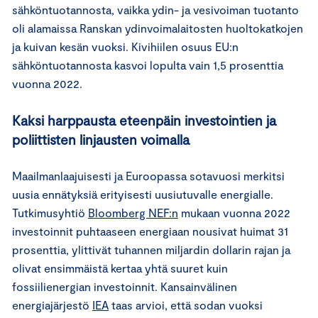
sähköntuotannosta, vaikka ydin- ja vesivoiman tuotanto
oli alamaissa Ranskan ydinvoimalaitosten huoltokatkojen
ja kuivan kesän vuoksi. Kivihiilen osuus EU:n
sähköntuotannosta kasvoi lopulta vain 1,5 prosenttia
vuonna 2022.
Kaksi harppausta eteenpäin investointien ja
poliittisten linjausten voimalla
Maailmanlaajuisesti ja Euroopassa sotavuosi merkitsi
uusia ennätyksiä erityisesti uusiutuvalle energialle.
Tutkimusyhtiö
Bloomberg NEF:n
mukaan vuonna 2022
investoinnit puhtaaseen energiaan nousivat huimat 31
prosenttia, ylittivät tuhannen miljardin dollarin rajan ja
olivat ensimmäistä kertaa yhtä suuret kuin
fossiilienergian investoinnit. Kansainvälinen
energiajärjestö
IEA
taas arvioi, että sodan vuoksi