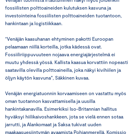
fossiilisten polttoaineiden kulutuksen kasvuna ja
investointeina fossiilisten polttoaineiden tuotantoon,
hankintaan ja logistiikkaan.
“Venäjän kaasuhanan ehtyminen pakotti Euroopan
pelaamaan niillä korteilla, jotka kädessä ovat.
Fossiiliriippuvuuteen nojaava energiajärjestelmä ei
muutu yhdessä yössä. Kallista kaasua korvattiin nopeasti
saatavilla olevilla polttoaineilla, joka näkyi kivihiilen ja
öljyn käytön kasvuna”, Säkkinen kuvaa.
Venäjän energiatuonnin korvaamiseen on vastattu myös
oman tuotannon kasvattamisella ja uusilla
hankintakanavilla. Esimerkiksi Iso-Britannian hallitus
hyväksyi hiilikaivoshankkeen, jota se vielä ennen sotaa
jarrutti, ja Alankomaat ja Saksa tukivat uuden
maakaasuesiintymän avaamista Pohjanmerellä. Komissio