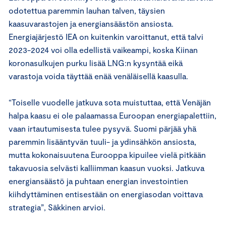
odotettua paremmin lauhan talven, täysien
kaasuvarastojen ja energiansäästön ansiosta.
Energiajärjestö IEA on kuitenkin varoittanut, että talvi
2023-2024 voi olla edellistä vaikeampi, koska Kiinan
koronasulkujen purku lisää LNG:n kysyntää eikä
varastoja voida täyttää enää venäläisellä kaasulla.
“Toiselle vuodelle jatkuva sota muistuttaa, että Venäjän
halpa kaasu ei ole palaamassa Euroopan energiapalettiin,
vaan irtautumisesta tulee pysyvä. Suomi pärjää yhä
paremmin lisääntyvän tuuli- ja ydinsähkön ansiosta,
mutta kokonaisuutena Eurooppa kipuilee vielä pitkään
takavuosia selvästi kalliimman kaasun vuoksi. Jatkuva
energiansäästö ja puhtaan energian investointien
kiihdyttäminen entisestään on energiasodan voittava
strategia”, Säkkinen arvioi.