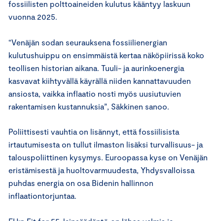
fossiilisten polttoaineiden kulutus kääntyy laskuun
vuonna 2025.
“Venäjän sodan seurauksena fossiilienergian
kulutushuippu on ensimmäistä kertaa näköpiirissä koko
teollisen historian aikana. Tuuli- ja aurinkoenergia
kasvavat kiihtyvällä käyrällä niiden kannattavuuden
ansiosta, vaikka inflaatio nosti myös uusiutuvien
rakentamisen kustannuksia”, Säkkinen sanoo.
Poliittisesti vauhtia on lisännyt, että fossiilisista
irtautumisesta on tullut ilmaston lisäksi turvallisuus- ja
talouspoliittinen kysymys. Euroopassa kyse on Venäjän
eristämisestä ja huoltovarmuudesta, Yhdysvalloissa
puhdas energia on osa Bidenin hallinnon
inflaationtorjuntaa.