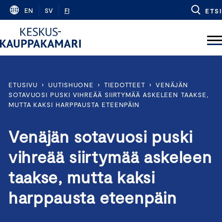
Skip
EN
SV
FI
ETSI
to
content
ETUSIVU
›
UUTISHUONE
›
TIEDOTTEET
›
VENÄJÄN
SOTAVUOSI PUSKI VIHREÄÄ SIIRTYMÄÄ ASKELEEN TAAKSE,
MUTTA KAKSI HARPPAUSTA ETEENPÄIN
Venäjän sotavuosi puski
vihreää siirtymää askeleen
taakse, mutta kaksi
harppausta eteenpäin