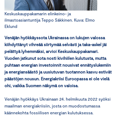
Keskuskauppakamarin elinkeino- ja
ilmastoasiantuntija Teppo Säkkinen. Kuva: Elmo
Eklund
Venäjän hyökkäyssota Ukrainassa on lukujen valossa
kiihdyttänyt vihreää siirtymää selvästi ja taka-askel jäi
pelättyä lyhemmäksi, arvioi Keskuskauppakamari.
Vuoden jatkunut sota nosti kivihiilen kulutusta, mutta
puhtaan energian investoinnit nousivat ennätyslukemiin
ja energiansäästö ja uusiutuvan tuotannon kasvu estivät
päästöjen nousun. Energiakriisi Euroopassa ei ole vielä
ohi, vaikka Suomen näkymä on valoisa.
Venäjän hyökkäys Ukrainaan 24. helmikuuta 2022 syöksi
maailman energiakriisiin, josta on muodostumassa
käännekohta fossiilisen energian kulutuksessa.