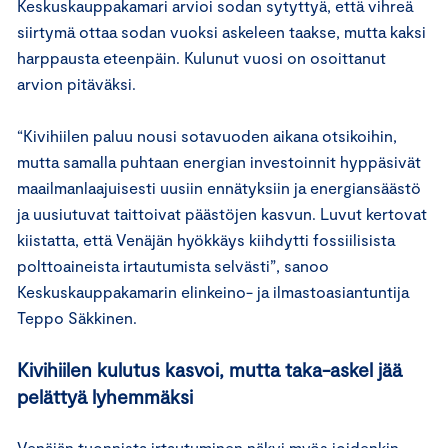
Keskuskauppakamari arvioi sodan sytyttyä, että vihreä
siirtymä ottaa sodan vuoksi askeleen taakse, mutta kaksi
harppausta eteenpäin. Kulunut vuosi on osoittanut
arvion pitäväksi.
“Kivihiilen paluu nousi sotavuoden aikana otsikoihin,
mutta samalla puhtaan energian investoinnit hyppäsivät
maailmanlaajuisesti uusiin ennätyksiin ja energiansäästö
ja uusiutuvat taittoivat päästöjen kasvun. Luvut kertovat
kiistatta, että Venäjän hyökkäys kiihdytti fossiilisista
polttoaineista irtautumista selvästi”, sanoo
Keskuskauppakamarin elinkeino- ja ilmastoasiantuntija
Teppo Säkkinen.
Kivihiilen kulutus kasvoi, mutta taka-askel jää
pelättyä lyhemmäksi
Venäjän tuonnista irtautuminen näkyi myös joidenkin