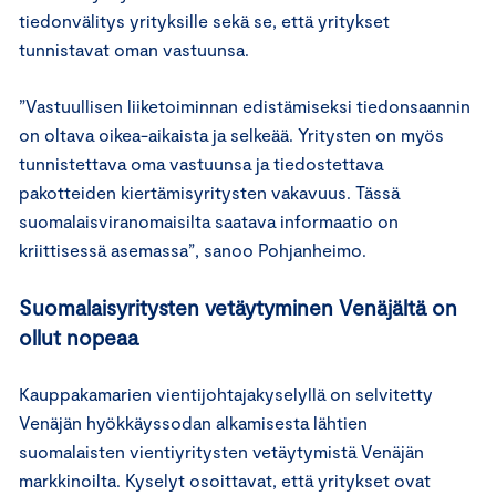
tiedonvälitys yrityksille sekä se, että yritykset
tunnistavat oman vastuunsa.
”Vastuullisen liiketoiminnan edistämiseksi tiedonsaannin
on oltava oikea-aikaista ja selkeää. Yritysten on myös
tunnistettava oma vastuunsa ja tiedostettava
pakotteiden kiertämisyritysten vakavuus. Tässä
suomalaisviranomaisilta saatava informaatio on
kriittisessä asemassa”, sanoo Pohjanheimo.
Suomalaisyritysten vetäytyminen Venäjältä on
ollut nopeaa
Kauppakamarien vientijohtajakyselyllä on selvitetty
Venäjän hyökkäyssodan alkamisesta lähtien
suomalaisten vientiyritysten vetäytymistä Venäjän
markkinoilta. Kyselyt osoittavat, että yritykset ovat