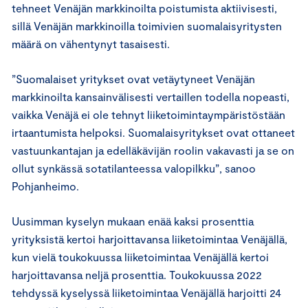
tehneet Venäjän markkinoilta poistumista aktiivisesti,
sillä Venäjän markkinoilla toimivien suomalaisyritysten
määrä on vähentynyt tasaisesti.
”Suomalaiset yritykset ovat vetäytyneet Venäjän
markkinoilta kansainvälisesti vertaillen todella nopeasti,
vaikka Venäjä ei ole tehnyt liiketoimintaympäristöstään
irtaantumista helpoksi. Suomalaisyritykset ovat ottaneet
vastuunkantajan ja edelläkävijän roolin vakavasti ja se on
ollut synkässä sotatilanteessa valopilkku”, sanoo
Pohjanheimo.
Uusimman kyselyn mukaan enää kaksi prosenttia
yrityksistä kertoi harjoittavansa liiketoimintaa Venäjällä,
kun vielä toukokuussa liiketoimintaa Venäjällä kertoi
harjoittavansa neljä prosenttia. Toukokuussa 2022
tehdyssä kyselyssä liiketoimintaa Venäjällä harjoitti 24