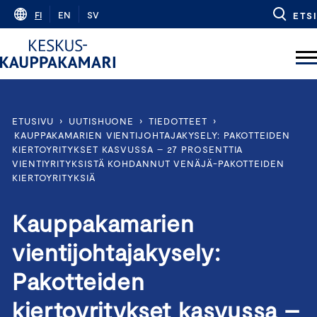
Skip
FI
EN
SV
ETSI
to
content
ETUSIVU
›
UUTISHUONE
›
TIEDOTTEET
›
KAUPPAKAMARIEN VIENTIJOHTAJAKYSELY: PAKOTTEIDEN
KIERTOYRITYKSET KASVUSSA – 27 PROSENTTIA
VIENTIYRITYKSISTÄ KOHDANNUT VENÄJÄ-PAKOTTEIDEN
KIERTOYRITYKSIÄ
Kauppakamarien
vientijohtajakysely:
Pakotteiden
kiertoyritykset kasvussa –