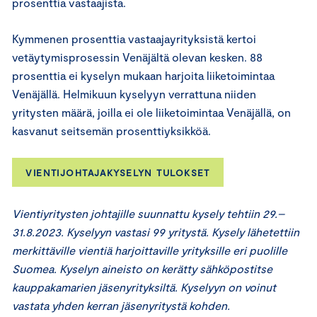
prosenttia vastaajista.
Kymmenen prosenttia vastaajayrityksistä kertoi
vetäytymisprosessin Venäjältä olevan kesken. 88
prosenttia ei kyselyn mukaan harjoita liiketoimintaa
Venäjällä. Helmikuun kyselyyn verrattuna niiden
yritysten määrä, joilla ei ole liiketoimintaa Venäjällä, on
kasvanut seitsemän prosenttiyksikköä.
VIENTIJOHTAJAKYSELYN TULOKSET
Vientiyritysten johtajille suunnattu kysely tehtiin 29.–
31.8.2023. Kyselyyn vastasi 99 yritystä. Kysely lähetettiin
merkittäville vientiä harjoittaville yrityksille eri puolille
Suomea. Kyselyn aineisto on kerätty sähköpostitse
kauppakamarien jäsenyrityksiltä. Kyselyyn on voinut
vastata yhden kerran jäsenyritystä kohden.