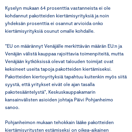
Kyselyn mukaan 64 prosenttia vastanneista ei ole
kohdannut pakotteiden kiertämisyrityksiä ja noin
yhdeksän prosenttia ei osannut arvioida onko
kiertämisyrityksiä osunut omalle kohdalle.
”EU on määrännyt Venäjälle merkittävän määrän EU:n ja
Venäjän välistä kauppaa rajoittavia toimenpiteitä, mutta
Venäjään kytköksissä olevat talouden toimijat ovat
keksineet useita tapoja pakotteiden kiertämiseksi.
Pakotteiden kiertoyrityksiä tapahtuu kuitenkin myös siitä
syystä, että yritykset eivät ole ajan tasalla
pakotesääntelystä”, Keskuskauppakamarin
kansainvälisten asioiden johtaja Päivi Pohjanheimo
sanoo.
Pohjanheimon mukaan tehokkain lääke pakotteiden
kiertämisyritysten estämiseksi on oikea-aikainen