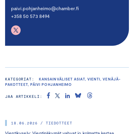
paivi.pohjanheimo@chamber.fi
+358 50 573 8494
KATEGORIAT:
KANSAINVÄLISET ASIAT, VIENTI, VENÄJÄ-
PAKOTTEET, PÄIVI POHJANHEIMO
JAA ARTIKKELI:
18.06.2026 / TIEDOTTEET
Vientikysely: Vientinäkymät vahvat jo kolmatta kertaa