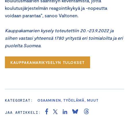
koulutusmäärien sääntelyn keventämistä, jotta
koulutusjärjestelmän reagointikykyä ja -nopeutta
voidaan parantaa”, sanoo Valtonen.
Kauppakamarien kysely toteutettiin 20.-23.9.2022 ja
siihen vastasi yhteensä 1780 yritystä eri toimialoilta ja eri
puolelta Suomea.
KAUPPAKAMARIKYSELYN TULOKSET
KATEGORIAT:
OSAAMINEN, TYÖELÄMÄ, MUUT
JAA ARTIKKELI: