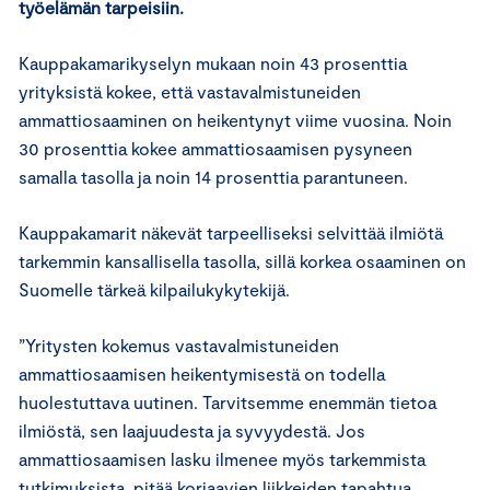
työelämän tarpeisiin.
Kauppakamarikyselyn mukaan noin 43 prosenttia
yrityksistä kokee, että vastavalmistuneiden
ammattiosaaminen on heikentynyt viime vuosina. Noin
30 prosenttia kokee ammattiosaamisen pysyneen
samalla tasolla ja noin 14 prosenttia parantuneen.
Kauppakamarit näkevät tarpeelliseksi selvittää ilmiötä
tarkemmin kansallisella tasolla, sillä korkea osaaminen on
Suomelle tärkeä kilpailukykytekijä.
”Yritysten kokemus vastavalmistuneiden
ammattiosaamisen heikentymisestä on todella
huolestuttava uutinen. Tarvitsemme enemmän tietoa
ilmiöstä, sen laajuudesta ja syvyydestä. Jos
ammattiosaamisen lasku ilmenee myös tarkemmista
tutkimuksista, pitää korjaavien liikkeiden tapahtua