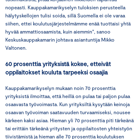
nopeasti. Kauppakamarikyselyn tuloksien perusteella
hälytyskellojen tulisi soida, sillä Suomella ei ole varaa
siihen, ettei koulutusjärjestelmämme enää tuottaisi yhtä
hyvää ammattiosaamista, kuin aiemmin”, sanoo
Keskuskauppakamarin johtava asiantuntija Mikko
Valtonen.
60 prosenttia yrityksistä kokee, etteivät
oppilaitokset kouluta tarpeeksi osaajia
Kauppakamarikyselyn mukaan noin 70 prosenttia
yrityksistä ilmoittaa, että heillä on pulaa tai paljon pulaa
osaavasta työvoimasta. Kun yrityksiltä kysytään keinoja
osaavan työvoiman saatavuuden turvaamiseksi, nousee
kärkeen kaksi asiaa. Hieman yli 70 prosenttia piti tärkeänä
tai erittäin tärkeänä yritysten ja oppilaitosten yhteistyön
tiivistämistä ja hieman alle 70 prosenttia koulutuksen