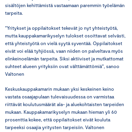
sisältöjen kehittämistä vastaamaan paremmin työelämän
tarpeita.
”Yritykset ja oppilaitokset tekevät jo nyt yhteistyötä,
mutta kauppakamarikyselyn tulokset osoittavat selvästi,
että yhteistyötä on vielä syytä syventää. Oppilaitokset
eivät voi elää tyhjiössä, vaan niiden on palveltava myös
elinkeinoelämän tarpeita. Siksi aktiiviset ja mutkattomat
suhteet alueen yrityksiin ovat välttämättömiä”, sanoo
Valtonen
Keskuskauppakamarin mukaan yksi keskeinen keino
vastata osaajapulaan tulevaisuudessa on varmistaa
riittävät koulutusmäärät ala- ja aluekohtaisten tarpeiden
mukaan. Kauppakamarikyselyn mukaan hieman yli 60
prosenttia kokee, että oppilaitokset eivät kouluta
tarpeeksi osaajia yritysten tarpeisiin. Valtonen