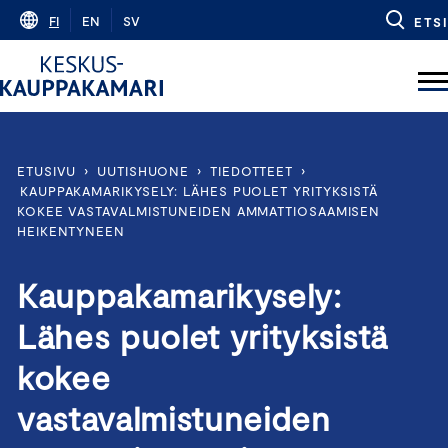
Skip
FI
EN
SV
ETSI
to
content
ETUSIVU
›
UUTISHUONE
›
TIEDOTTEET
›
KAUPPAKAMARIKYSELY: LÄHES PUOLET YRITYKSISTÄ
KOKEE VASTAVALMISTUNEIDEN AMMATTIOSAAMISEN
HEIKENTYNEEN
Kauppakamarikysely:
Lähes puolet yrityksistä
kokee
vastavalmistuneiden