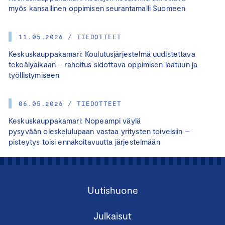
myös kansallinen oppimisen seurantamalli Suomeen
11.05.2026 / TIEDOTTEET
Keskuskauppakamari: Koulutusjärjestelmä uudistettava
tekoälyaikaan – rahoitus sidottava oppimisen laatuun ja
työllistymiseen
06.05.2026 / TIEDOTTEET
Keskuskauppakamari: Nopeampi väylä
pysyvään oleskelulupaan vastaa yritysten toiveisiin –
pisteytys toisi ennakoitavuutta järjestelmään
Uutishuone
Julkaisut