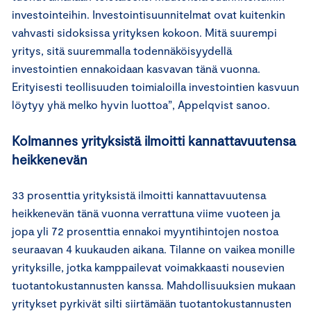
investointeihin. Investointisuunnitelmat ovat kuitenkin
vahvasti sidoksissa yrityksen kokoon. Mitä suurempi
yritys, sitä suuremmalla todennäköisyydellä
investointien ennakoidaan kasvavan tänä vuonna.
Erityisesti teollisuuden toimialoilla investointien kasvuun
löytyy yhä melko hyvin luottoa”, Appelqvist sanoo.
Kolmannes yrityksistä ilmoitti kannattavuutensa
heikkenevän
33 prosenttia yrityksistä ilmoitti kannattavuutensa
heikkenevän tänä vuonna verrattuna viime vuoteen ja
jopa yli 72 prosenttia ennakoi myyntihintojen nostoa
seuraavan 4 kuukauden aikana. Tilanne on vaikea monille
yrityksille, jotka kamppailevat voimakkaasti nousevien
tuotantokustannusten kanssa. Mahdollisuuksien mukaan
yritykset pyrkivät silti siirtämään tuotantokustannusten