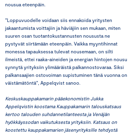
nousua eteenpäin.
”Loppuvuodelle voidaan siis ennakoida yritysten
jakaantumista voittajiin ja häviäjiin sen mukaan, miten
suuren osan tuotantokustannusten noususta ne
pystyvät siirtämään eteenpäin. Vaikka myyntihinnat
monessa tapauksessa tulevat nousemaan, on silti
ilmeistä, ettei raaka-aineiden ja energian hintojen nousu
synnytä yrityksiin ylimääräistä palkannostovaraa. Siksi
palkansaajien ostovoiman supistuminen tänä vuonna on
väistämätöntä”, Appelqvist sanoo.
Keskuskauppakamarin pääekonomistin Jukka
Appelqvistin koostama Kauppakamarin talouskatsaus
kertoo talouden suhdannetilanteesta ja Venäjän
hyökkäyssodan vaikutuksesta yrityksiin. Katsaus on
koostettu kauppakamarien jäsenyrityksille tehdystä