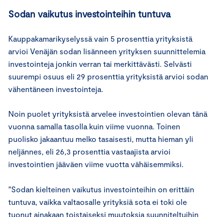
Sodan vaikutus investointeihin tuntuva
Kauppakamarikyselyssä vain 5 prosenttia yrityksistä
arvioi Venäjän sodan lisänneen yrityksen suunnittelemia
investointeja jonkin verran tai merkittävästi. Selvästi
suurempi osuus eli 29 prosenttia yrityksistä arvioi sodan
vähentäneen investointeja.
Noin puolet yrityksistä arvelee investointien olevan tänä
vuonna samalla tasolla kuin viime vuonna. Toinen
puolisko jakaantuu melko tasaisesti, mutta hieman yli
neljännes, eli 26,3 prosenttia vastaajista arvioi
investointien jääväen viime vuotta vähäisemmiksi.
”Sodan kielteinen vaikutus investointeihin on erittäin
tuntuva, vaikka valtaosalle yrityksiä sota ei toki ole
tuonut ainakaan toistaiseksi muutoksia suunniteltuihin