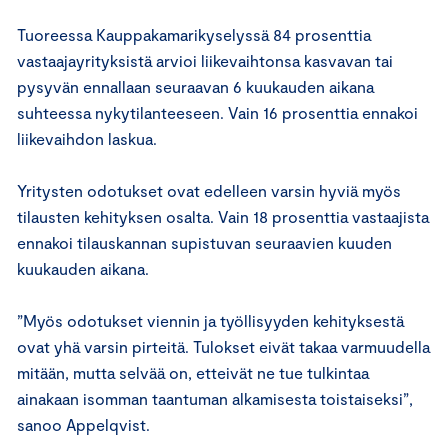
Tuoreessa Kauppakamarikyselyssä 84 prosenttia
vastaajayrityksistä arvioi liikevaihtonsa kasvavan tai
pysyvän ennallaan seuraavan 6 kuukauden aikana
suhteessa nykytilanteeseen. Vain 16 prosenttia ennakoi
liikevaihdon laskua.
Yritysten odotukset ovat edelleen varsin hyviä myös
tilausten kehityksen osalta. Vain 18 prosenttia vastaajista
ennakoi tilauskannan supistuvan seuraavien kuuden
kuukauden aikana.
”Myös odotukset viennin ja työllisyyden kehityksestä
ovat yhä varsin pirteitä. Tulokset eivät takaa varmuudella
mitään, mutta selvää on, etteivät ne tue tulkintaa
ainakaan isomman taantuman alkamisesta toistaiseksi”,
sanoo Appelqvist.