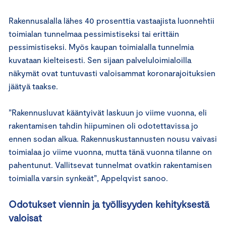
Rakennusalalla lähes 40 prosenttia vastaajista luonnehtii
toimialan tunnelmaa pessimistiseksi tai erittäin
pessimistiseksi. Myös kaupan toimialalla tunnelmia
kuvataan kielteisesti. Sen sijaan palveluloimialoilla
näkymät ovat tuntuvasti valoisammat koronarajoituksien
jäätyä taakse.
”Rakennusluvat kääntyivät laskuun jo viime vuonna, eli
rakentamisen tahdin hiipuminen oli odotettavissa jo
ennen sodan alkua. Rakennuskustannusten nousu vaivasi
toimialaa jo viime vuonna, mutta tänä vuonna tilanne on
pahentunut. Vallitsevat tunnelmat ovatkin rakentamisen
toimialla varsin synkeät”, Appelqvist sanoo.
Odotukset viennin ja työllisyyden kehityksestä
valoisat