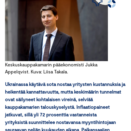
Keskuskauppakamarin pääekonomisti Jukka
Appelqvist. Kuva: Liisa Takala.
Ukrainassa käytävä sota nostaa yritysten kustannuksia ja
heikentää kannattavuutta, mutta keskimäärin tunnelmat
ovat säilyneet kohtalaisen vireinä, selviää
kauppakamarien talouskyselystä. Inflaatiopaineet
jatkuvat, sillä yli 72 prosenttia vastanneista
yrityksistä suunnittelee nostavansa myyntihintojaan
seuraavan neljän kuukauden aikana. Palkansaajien