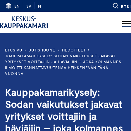
Skip
EN
SV
FI
ETSI
to
content
ETUSIVU
›
UUTISHUONE
›
TIEDOTTEET
›
KAUPPAKAMARIKYSELY: SODAN VAIKUTUKSET JAKAVAT
YRITYKSET VOITTAJIIN JA HÄVIÄJIIN – JOKA KOLMANNES
ILMOITTI KANNATTAVUUTENSA HEIKKENEVÄN TÄNÄ
VUONNA
Kauppakamarikysely:
Sodan vaikutukset jakavat
yritykset voittajiin ja
häviäjiin – joka kolmannes