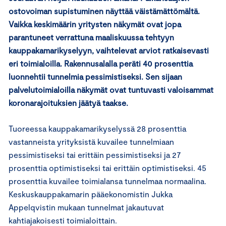
ostovoiman supistuminen näyttää väistämättömältä.
Vaikka keskimäärin yritysten näkymät ovat jopa
parantuneet verrattuna maaliskuussa tehtyyn
kauppakamarikyselyyn, vaihtelevat arviot ratkaisevasti
eri toimialoilla. Rakennusalalla peräti 40 prosenttia
luonnehtii tunnelmia pessimistiseksi. Sen sijaan
palvelutoimialoilla näkymät ovat tuntuvasti valoisammat
koronarajoituksien jäätyä taakse.
Tuoreessa kauppakamarikyselyssä 28 prosenttia
vastanneista yrityksistä kuvailee tunnelmiaan
pessimistiseksi tai erittäin pessimistiseksi ja 27
prosenttia optimistiseksi tai erittäin optimistiseksi. 45
prosenttia kuvailee toimialansa tunnelmaa normaalina.
Keskuskauppakamarin pääekonomistin Jukka
Appelqvistin mukaan tunnelmat jakautuvat
kahtiajakoisesti toimialoittain.