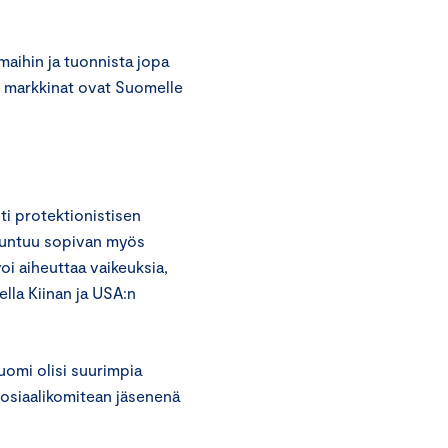
aihin ja tuonnista jopa
t markkinat ovat Suomelle
ti protektionistisen
 tuntuu sopivan myös
oi aiheuttaa vaikeuksia,
lla Kiinan ja USA:n
uomi olisi suurimpia
sosiaalikomitean jäsenenä