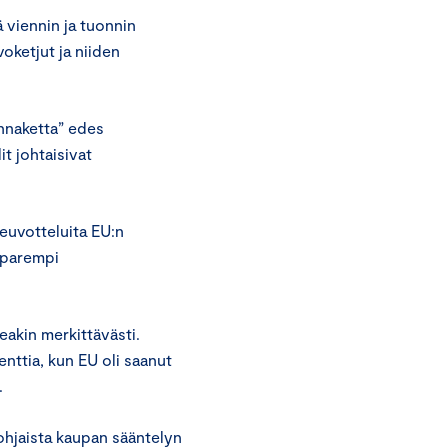
viennin ja tuonnin
oketjut ja niiden
nnaketta” edes
it johtaisivat
euvotteluita EU:n
 parempi
akin merkittävästi.
nttia, kun EU oli saanut
.
ohjaista kaupan sääntelyn