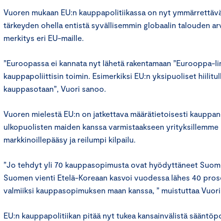
Vuoren mukaan EU:n kauppapolitiikassa on nyt ymmärrettävä 
tärkeyden ohella entistä syvällisemmin globaalin talouden arv
merkitys eri EU-maille.
”Euroopassa ei kannata nyt lähetä rakentamaan ”Eurooppa-li
kauppapoliittisin toimin. Esimerkiksi EU:n yksipuoliset hiilitull
kauppasotaan”, Vuori sanoo.
Vuoren mielestä EU:n on jatkettava määrätietoisesti kauppan
ulkopuolisten maiden kanssa varmistaakseen yrityksillemme
markkinoillepääsy ja reilumpi kilpailu.
”Jo tehdyt yli 70 kauppasopimusta ovat hyödyttäneet Suome
Suomen vienti Etelä-Koreaan kasvoi vuodessa lähes 40 prose
valmiiksi kauppasopimuksen maan kanssa, ” muistuttaa Vuori
EU:n kauppapolitiikan pitää nyt tukea kansainvälistä sääntöp