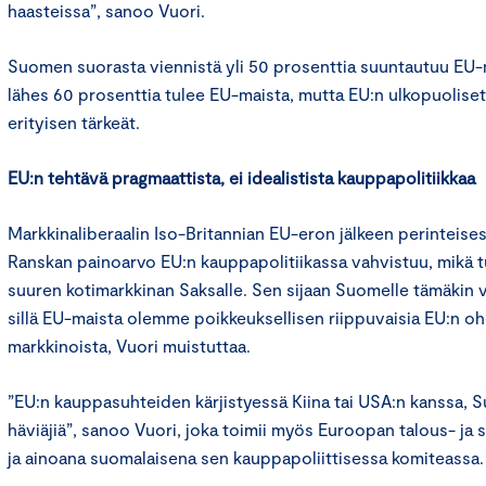
haasteissa”, sanoo Vuori.
Suomen suorasta viennistä yli 50 prosenttia suuntautuu EU-m
lähes 60 prosenttia tulee EU-maista, mutta EU:n ulkopuolise
erityisen tärkeät.
EU:n tehtävä pragmaattista, ei idealistista kauppapolitiikkaa
Markkinaliberaalin Iso-Britannian EU-eron jälkeen perinteises
Ranskan painoarvo EU:n kauppapolitiikassa vahvistuu, mikä
suuren kotimarkkinan Saksalle. Sen sijaan Suomelle tämäkin v
sillä EU-maista olemme poikkeuksellisen riippuvaisia EU:n ohe
markkinoista, Vuori muistuttaa.
”EU:n kauppasuhteiden kärjistyessä Kiina tai USA:n kanssa, S
häviäjiä”, sanoo Vuori, joka toimii myös Euroopan talous- ja 
ja ainoana suomalaisena sen kauppapoliittisessa komiteassa.