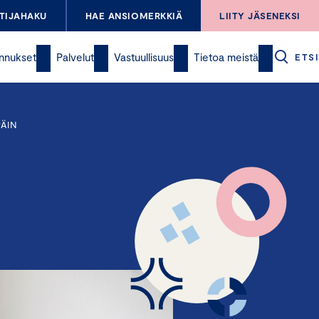
TIJAHAKU
HAE ANSIOMERKKIÄ
LIITY JÄSENEKSI
nnukset
Palvelut
Vastuullisuus
Tietoa meistä
ETSI
PÄIN