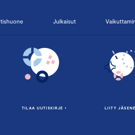
tishuone
Julkaisut
Vaikuttami
TILAA UUTISKIRJE ›
LIITY JÄSENE