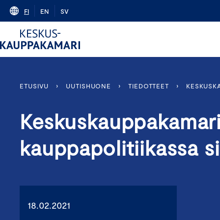
Skip
FI
EN
SV
to
content
ETUSIVU
›
UUTISHUONE
›
TIEDOTTEET
›
KESKUSKA
Keskuskauppakamari:
kauppapolitiikassa s
18.02.2021