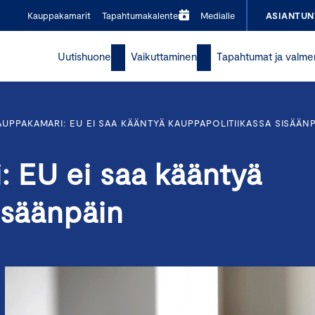
Kauppakamarit
Tapahtumakalenteri
Medialle
ASIANTUN
Uutishuone
Vaikuttaminen
Tapahtumat ja valme
UPPAKAMARI: EU EI SAA KÄÄNTYÄ KAUPPAPOLITIIKASSA SISÄÄN
 EU ei saa kääntyä
isäänpäin