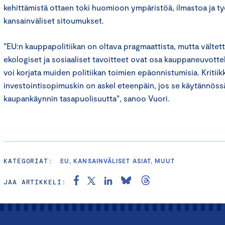
kehittämistä ottaen toki huomioon ympäristöä, ilmastoa ja t
kansainväliset sitoumukset.
”EU:n kauppapolitiikan on oltava pragmaattista, mutta vältett
ekologiset ja sosiaaliset tavoitteet ovat osa kauppaneuvottelu
voi korjata muiden politiikan toimien epäonnistumisia. Kritiik
investointisopimuskin on askel eteenpäin, jos se käytännössä
kaupankäynnin tasapuolisuutta”, sanoo Vuori.
KATEGORIAT:
EU, KANSAINVÄLISET ASIAT, MUUT
JAA ARTIKKELI: