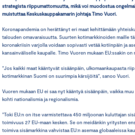
strategista riippumattomuutta, mikä voi muodostua ongelma
muistuttaa Keskuskauppakamarin johtaja Timo Vuori.
Koronapandemia on herättänyt eri maat kehittämään yhteiskun
talouden omavaraisuutta. Suurten kotimarkkinoiden maille tämä
koronakriisin varjolla voidaan sopivasti vetää kotiinpäin ja as
kansainväliselle kaupalle. Timo Vuoren mukaan EU:ssakin on 
”Jos kaikki maat kääntyvät sisäänpäin, ulkomaankaupasta rii
kotimarkkinan Suomi on suurimpia kärsijöitä”, sanoo Vuori.
Vuoren mukaan EU ei saa nyt kääntyä sisäänpäin, vaikka muu m
kohti nationalismia ja regionalismia.
”Toki EU:n on itse varmistettava 450 miljoonan kuluttajan s
toimivuus 27 EU-maan kesken. Se on meidänkin yritysten ensi
toimiva sisämarkkina vahvistaa EU:n asemaa globaaleissa kau