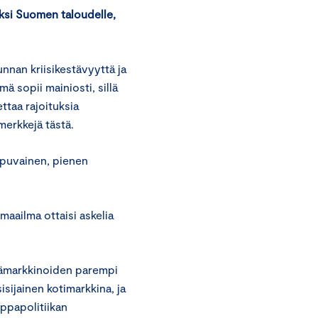
ksi Suomen taloudelle,
nan kriisikestävyyttä ja
 sopii mainiosti, sillä
ettaa rajoituksia
merkkejä tästä.
ppuvainen, pienen
aailma ottaisi askelia
isämarkkinoiden parempi
sijainen kotimarkkina, ja
ppapolitiikan