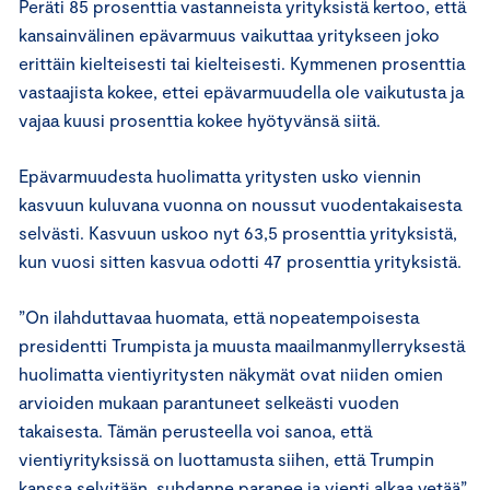
Peräti 85 prosenttia vastanneista yrityksistä kertoo, että
kansainvälinen epävarmuus vaikuttaa yritykseen joko
erittäin kielteisesti tai kielteisesti. Kymmenen prosenttia
vastaajista kokee, ettei epävarmuudella ole vaikutusta ja
vajaa kuusi prosenttia kokee hyötyvänsä siitä.
Epävarmuudesta huolimatta yritysten usko viennin
kasvuun kuluvana vuonna on noussut vuodentakaisesta
selvästi. Kasvuun uskoo nyt 63,5 prosenttia yrityksistä,
kun vuosi sitten kasvua odotti 47 prosenttia yrityksistä.
”On ilahduttavaa huomata, että nopeatempoisesta
presidentti Trumpista ja muusta maailmanmyllerryksestä
huolimatta vientiyritysten näkymät ovat niiden omien
arvioiden mukaan parantuneet selkeästi vuoden
takaisesta. Tämän perusteella voi sanoa, että
vientiyrityksissä on luottamusta siihen, että Trumpin
kanssa selvitään, suhdanne paranee ja vienti alkaa vetää”,