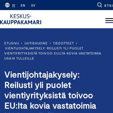
Skip
FI
EN
SV
ETSI
to
content
ETUSIVU
›
UUTISHUONE
›
TIEDOTTEET
›
VIENTIJOHTAJAKYSELY: REILUSTI YLI PUOLET
VIENTIYRITYKSISTÄ TOIVOO EU:LTA KOVIA VASTATOIMIA
USA:N TULLEILLE
Vientijohtajakysely:
Reilusti yli puolet
vientiyrityksistä toivoo
EU:lta kovia vastatoimia