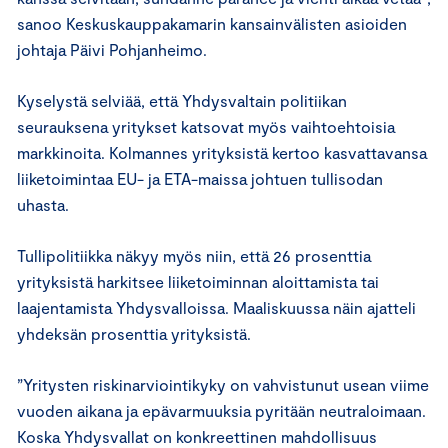
sanoo Keskuskauppakamarin kansainvälisten asioiden
johtaja Päivi Pohjanheimo.
Kyselystä selviää, että Yhdysvaltain politiikan
seurauksena yritykset katsovat myös vaihtoehtoisia
markkinoita. Kolmannes yrityksistä kertoo kasvattavansa
liiketoimintaa EU- ja ETA-maissa johtuen tullisodan
uhasta.
Tullipolitiikka näkyy myös niin, että 26 prosenttia
yrityksistä harkitsee liiketoiminnan aloittamista tai
laajentamista Yhdysvalloissa. Maaliskuussa näin ajatteli
yhdeksän prosenttia yrityksistä.
”Yritysten riskinarviointikyky on vahvistunut usean viime
vuoden aikana ja epävarmuuksia pyritään neutraloimaan.
Koska Yhdysvallat on konkreettinen mahdollisuus