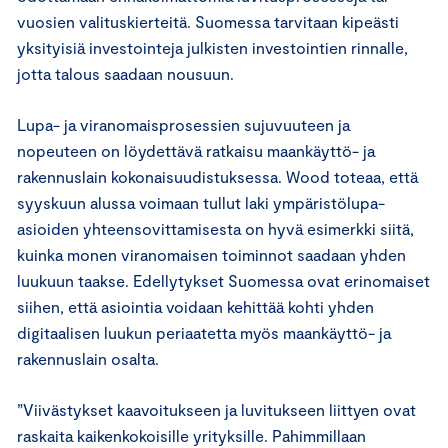
vuosien valituskierteitä. Suomessa tarvitaan kipeästi
yksityisiä investointeja julkisten investointien rinnalle,
jotta talous saadaan nousuun.
Lupa- ja viranomaisprosessien sujuvuuteen ja
nopeuteen on löydettävä ratkaisu maankäyttö- ja
rakennuslain kokonaisuudistuksessa. Wood toteaa, että
syyskuun alussa voimaan tullut laki ympäristölupa-
asioiden yhteensovittamisesta on hyvä esimerkki siitä,
kuinka monen viranomaisen toiminnot saadaan yhden
luukuun taakse. Edellytykset Suomessa ovat erinomaiset
siihen, että asiointia voidaan kehittää kohti yhden
digitaalisen luukun periaatetta myös maankäyttö- ja
rakennuslain osalta.
”Viivästykset kaavoitukseen ja luvitukseen liittyen ovat
raskaita kaikenkokoisille yrityksille. Pahimmillaan