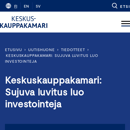
Skip
FI
EN
SV
ETSI
to
content
ETUSIVU
›
UUTISHUONE
›
TIEDOTTEET
›
KESKUSKAUPPAKAMARI: SUJUVA LUVITUS LUO
INVESTOINTEJA
Keskuskauppakamari:
Sujuva luvitus luo
investointeja