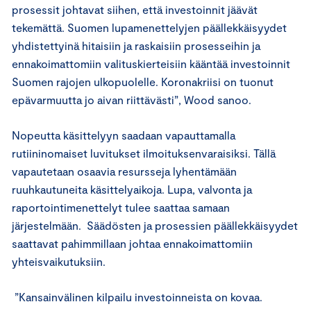
prosessit johtavat siihen, että investoinnit jäävät
tekemättä. Suomen lupamenettelyjen päällekkäisyydet
yhdistettyinä hitaisiin ja raskaisiin prosesseihin ja
ennakoimattomiin valituskierteisiin kääntää investoinnit
Suomen rajojen ulkopuolelle. Koronakriisi on tuonut
epävarmuutta jo aivan riittävästi”, Wood sanoo.
Nopeutta käsittelyyn saadaan vapauttamalla
rutiininomaiset luvitukset ilmoituksenvaraisiksi. Tällä
vapautetaan osaavia resursseja lyhentämään
ruuhkautuneita käsittelyaikoja. Lupa, valvonta ja
raportointimenettelyt tulee saattaa samaan
järjestelmään. Säädösten ja prosessien päällekkäisyydet
saattavat pahimmillaan johtaa ennakoimattomiin
yhteisvaikutuksiin.
”Kansainvälinen kilpailu investoinneista on kovaa.