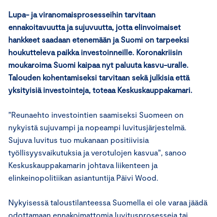
Lu
pa- ja viranomaisprosesseihin tarvitaan
ennakoitavuutta ja sujuvuutta, jotta elinvoimaiset
hankkeet saadaan etenemään ja Suomi on tarpeeksi
houkutteleva paikka investoinneille. Koronakriisin
moukaroima Suomi kaipaa nyt paluuta kasvu-uralle.
Talouden kohentamiseksi tarvitaan sekä julkisia että
yksityisiä investointeja, toteaa Keskuskauppakamari.
”Reunaehto investointien saamiseksi Suomeen on
nykyistä sujuvampi ja nopeampi luvitusjärjestelmä.
Sujuva luvitus tuo mukanaan positiivisia
työllisyysvaikutuksia ja verotulojen kasvua”, sanoo
Keskuskauppakamarin johtava liikenteen ja
elinkeinopolitiikan asiantuntija Päivi Wood.
Nykyisessä taloustilanteessa Suomella ei ole varaa jäädä
odottamaan ennakoimattomia luvitusprosesseja tai