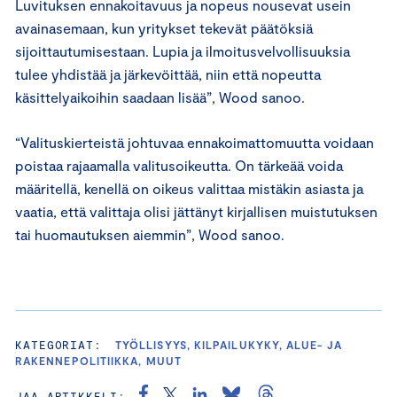
Luvituksen ennakoitavuus ja nopeus nousevat usein
avainasemaan, kun yritykset tekevät päätöksiä
sijoittautumisestaan. Lupia ja ilmoitusvelvollisuuksia
tulee yhdistää ja järkevöittää, niin että nopeutta
käsittelyaikoihin saadaan lisää”, Wood sanoo.
“Valituskierteistä johtuvaa ennakoimattomuutta voidaan
poistaa rajaamalla valitusoikeutta. On tärkeää voida
määritellä, kenellä on oikeus valittaa mistäkin asiasta ja
vaatia, että valittaja olisi jättänyt kirjallisen muistutuksen
tai huomautuksen aiemmin”, Wood sanoo.
KATEGORIAT:
TYÖLLISYYS, KILPAILUKYKY, ALUE- JA
RAKENNEPOLITIIKKA, MUUT
JAA ARTIKKELI: