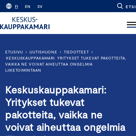
Skip
FI
EN
SV
ETSI
to
content
ETUSIVU
›
UUTISHUONE
›
TIEDOTTEET
›
KESKUSKAUPPAKAMARI: YRITYKSET TUKEVAT PAKOTTEITA,
VAIKKA NE VOIVAT AIHEUTTAA ONGELMIA
LIIKETOIMINTAAN
Keskuskauppakamari:
Yritykset tukevat
pakotteita, vaikka ne
voivat aiheuttaa ongelmia