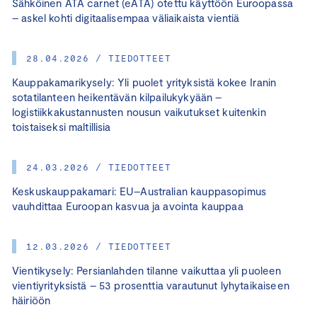
Sähköinen ATA carnet (eATA) otettu käyttöön Euroopassa
– askel kohti digitaalisempaa väliaikaista vientiä
28.04.2026 / TIEDOTTEET
Kauppakamarikysely: Yli puolet yrityksistä kokee Iranin
sotatilanteen heikentävän kilpailukykyään –
logistiikkakustannusten nousun vaikutukset kuitenkin
toistaiseksi maltillisia
24.03.2026 / TIEDOTTEET
Keskuskauppakamari: EU–Australian kauppasopimus
vauhdittaa Euroopan kasvua ja avointa kauppaa
12.03.2026 / TIEDOTTEET
Vientikysely: Persianlahden tilanne vaikuttaa yli puoleen
vientiyrityksistä – 53 prosenttia varautunut lyhytaikaiseen
häiriöön