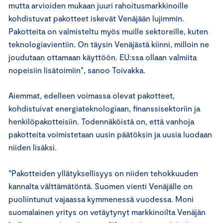
mutta arvioiden mukaan juuri rahoitusmarkkinoille
kohdistuvat pakotteet iskevät Venäjään lujimmin.
Pakotteita on valmisteltu myös muille sektoreille, kuten
teknologiavientiin. On täysin Venäjästä kiinni, milloin ne
joudutaan ottamaan käyttöön. EU:ssa ollaan valmiita
nopeisiin lisätoimiin”, sanoo Toivakka.
Aiemmat, edelleen voimassa olevat pakotteet,
kohdistuivat energiateknologiaan, finanssisektoriin ja
henkilöpakotteisiin. Todennäköistä on, että vanhoja
pakotteita voimistetaan uusin päätöksin ja uusia luodaan
niiden lisäksi.
”Pakotteiden yllätyksellisyys on niiden tehokkuuden
kannalta välttämätöntä. Suomen vienti Venäjälle on
puoliintunut vajaassa kymmenessä vuodessa. Moni
suomalainen yritys on vetäytynyt markkinoilta Venäjän