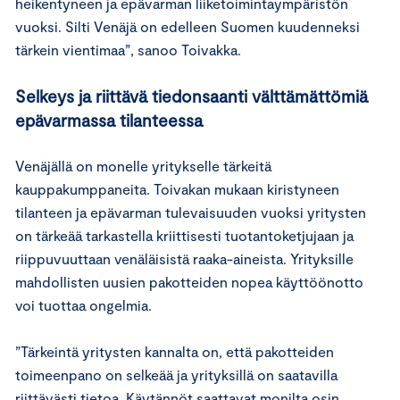
heikentyneen ja epävarman liiketoimintaympäristön
vuoksi. Silti Venäjä on edelleen Suomen kuudenneksi
tärkein vientimaa”, sanoo Toivakka.
Selkeys ja riittävä tiedonsaanti välttämättömiä
epävarmassa tilanteessa
Venäjällä on monelle yritykselle tärkeitä
kauppakumppaneita. Toivakan mukaan kiristyneen
tilanteen ja epävarman tulevaisuuden vuoksi yritysten
on tärkeää tarkastella kriittisesti tuotantoketjujaan ja
riippuvuuttaan venäläisistä raaka-aineista. Yrityksille
mahdollisten uusien pakotteiden nopea käyttöönotto
voi tuottaa ongelmia.
”Tärkeintä yritysten kannalta on, että pakotteiden
toimeenpano on selkeää ja yrityksillä on saatavilla
riittävästi tietoa. Käytännöt saattavat monilta osin