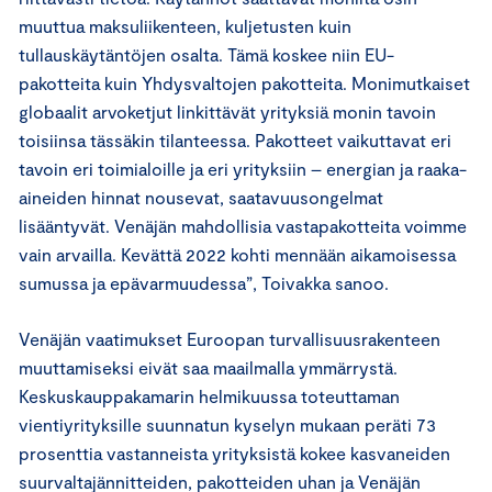
muuttua maksuliikenteen, kuljetusten kuin
tullauskäytäntöjen osalta. Tämä koskee niin EU-
pakotteita kuin Yhdysvaltojen pakotteita. Monimutkaiset
globaalit arvoketjut linkittävät yrityksiä monin tavoin
toisiinsa tässäkin tilanteessa. Pakotteet vaikuttavat eri
tavoin eri toimialoille ja eri yrityksiin – energian ja raaka-
aineiden hinnat nousevat, saatavuusongelmat
lisääntyvät. Venäjän mahdollisia vastapakotteita voimme
vain arvailla. Kevättä 2022 kohti mennään aikamoisessa
sumussa ja epävarmuudessa”, Toivakka sanoo.
Venäjän vaatimukset Euroopan turvallisuusrakenteen
muuttamiseksi eivät saa maailmalla ymmärrystä.
Keskuskauppakamarin helmikuussa toteuttaman
vientiyrityksille suunnatun kyselyn mukaan peräti 73
prosenttia vastanneista yrityksistä kokee kasvaneiden
suurvaltajännitteiden, pakotteiden uhan ja Venäjän