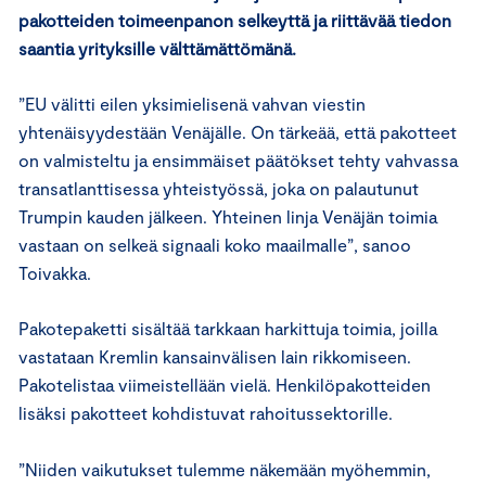
pakotteiden toimeenpanon selkeyttä ja riittävää tiedon
saantia yrityksille välttämättömänä.
”EU välitti eilen yksimielisenä vahvan viestin
yhtenäisyydestään Venäjälle. On tärkeää, että pakotteet
on valmisteltu ja ensimmäiset päätökset tehty vahvassa
transatlanttisessa yhteistyössä, joka on palautunut
Trumpin kauden jälkeen. Yhteinen linja Venäjän toimia
vastaan on selkeä signaali koko maailmalle”, sanoo
Toivakka.
Pakotepaketti sisältää tarkkaan harkittuja toimia, joilla
vastataan Kremlin kansainvälisen lain rikkomiseen.
Pakotelistaa viimeistellään vielä. Henkilöpakotteiden
lisäksi pakotteet kohdistuvat rahoitussektorille.
”Niiden vaikutukset tulemme näkemään myöhemmin,