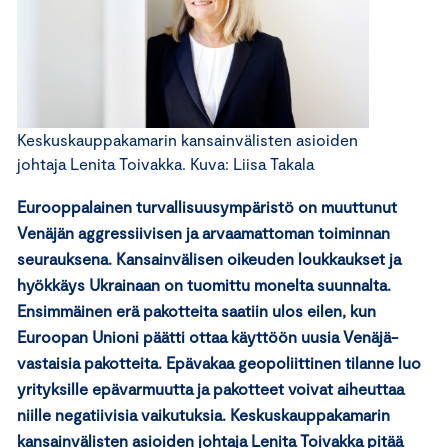
Keskuskauppakamarin kansainvälisten asioiden
johtaja Lenita Toivakka. Kuva: Liisa Takala
Eurooppalainen turvallisuusympäristö on muuttunut
Venäjän aggressiivisen ja arvaamattoman toiminnan
seurauksena. Kansainvälisen oikeuden loukkaukset ja
hyökkäys Ukrainaan on tuomittu monelta suunnalta.
Ensimmäinen erä pakotteita saatiin ulos eilen, kun
Euroopan Unioni päätti ottaa käyttöön uusia Venäjä-
vastaisia pakotteita. Epävakaa geopoliittinen tilanne luo
yrityksille epävarmuutta ja pakotteet voivat aiheuttaa
niille negatiivisia vaikutuksia. Keskuskauppakamarin
kansainvälisten asioiden johtaja Lenita Toivakka pitää