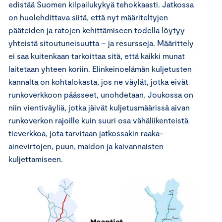
edistää Suomen kilpailukykyä tehokkaasti. Jatkossa
on huolehdittava siitä, että nyt määriteltyjen
pääteiden ja ratojen kehittämiseen todella löytyy
yhteistä sitoutuneisuutta – ja resursseja. Määrittely
ei saa kuitenkaan tarkoittaa sitä, että kaikki munat
laitetaan yhteen koriin. Elinkeinoelämän kuljetusten
kannalta on kohtalokasta, jos ne väylät, jotka eivät
runkoverkkoon päässeet, unohdetaan. Joukossa on
niin vientiväyliä, jotka jäivät kuljetusmäärissä aivan
runkoverkon rajoille kuin suuri osa vähäliikenteistä
tieverkkoa, jota tarvitaan jatkossakin raaka-
ainevirtojen, puun, maidon ja kaivannaisten
kuljettamiseen.