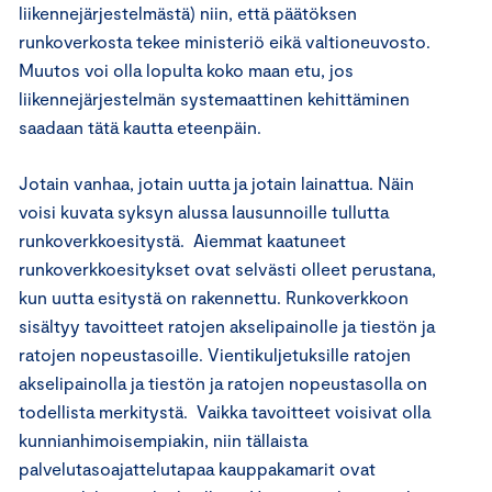
liikennejärjestelmästä) niin, että päätöksen
runkoverkosta tekee ministeriö eikä valtioneuvosto.
Muutos voi olla lopulta koko maan etu, jos
liikennejärjestelmän systemaattinen kehittäminen
saadaan tätä kautta eteenpäin.
Jotain vanhaa, jotain uutta ja jotain lainattua. Näin
voisi kuvata syksyn alussa lausunnoille tullutta
runkoverkkoesitystä. Aiemmat kaatuneet
runkoverkkoesitykset ovat selvästi olleet perustana,
kun uutta esitystä on rakennettu. Runkoverkkoon
sisältyy tavoitteet ratojen akselipainolle ja tiestön ja
ratojen nopeustasoille. Vientikuljetuksille ratojen
akselipainolla ja tiestön ja ratojen nopeustasolla on
todellista merkitystä. Vaikka tavoitteet voisivat olla
kunnianhimoisempiakin, niin tällaista
palvelutasoajattelutapaa kauppakamarit ovat