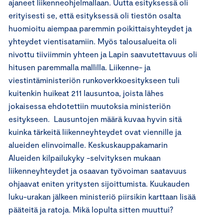
ajaneet liikenneohjelmallaan. Uutta esityksessä oli
erityisesti se, että esityksessä oli tiestön osalta
huomioitu aiempaa paremmin poikittaisyhteydet ja
yhteydet vientisatamiin. Myös talousalueita oli
nivottu tiiviimmin yhteen ja Lapin saavutettavuus oli
hitusen paremmalla mallilla. Liikenne- ja
viestintäministeriön runkoverkkoesitykseen tuli
kuitenkin huikeat 211 lausuntoa, joista lähes
jokaisessa ehdotettiin muutoksia ministeriön
esitykseen. Lausuntojen määrä kuvaa hyvin sitä
kuinka tärkeitä liikenneyhteydet ovat viennille ja
alueiden elinvoimalle. Keskuskauppakamarin
Alueiden kilpailukyky -selvityksen mukaan
liikenneyhteydet ja osaavan työvoiman saatavuus
ohjaavat eniten yritysten sijoittumista. Kuukauden
luku-urakan jälkeen ministeriö piirsikin karttaan lisää
pääteitä ja ratoja. Mikä lopulta sitten muuttui?