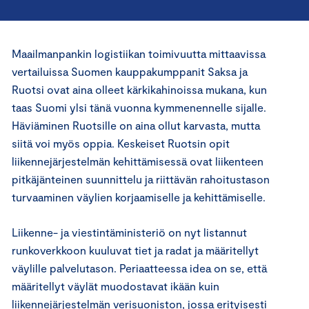
Maailmanpankin logistiikan toimivuutta mittaavissa
vertailuissa Suomen kauppakumppanit Saksa ja
Ruotsi ovat aina olleet kärkikahinoissa mukana, kun
taas Suomi ylsi tänä vuonna kymmenennelle sijalle.
Häviäminen Ruotsille on aina ollut karvasta, mutta
siitä voi myös oppia. Keskeiset Ruotsin opit
liikennejärjestelmän kehittämisessä ovat liikenteen
pitkäjänteinen suunnittelu ja riittävän rahoitustason
turvaaminen väylien korjaamiselle ja kehittämiselle.
Liikenne- ja viestintäministeriö on nyt listannut
runkoverkkoon kuuluvat tiet ja radat ja määritellyt
väylille palvelutason. Periaatteessa idea on se, että
määritellyt väylät muodostavat ikään kuin
liikennejärjestelmän verisuoniston, jossa erityisesti