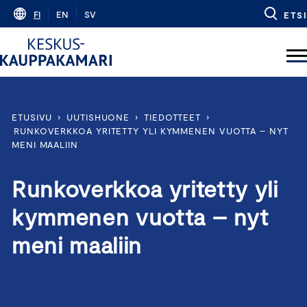
Skip
FI
EN
SV
ETSI
to
content
ETUSIVU
›
UUTISHUONE
›
TIEDOTTEET
›
RUNKOVERKKOA YRITETTY YLI KYMMENEN VUOTTA – NYT
MENI MAALIIN
Runkoverkkoa yritetty yli
kymmenen vuotta – nyt
meni maaliin