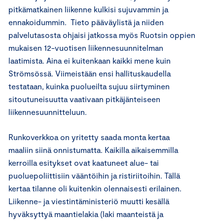
pitkämatkainen liikenne kulkisi sujuvammin ja
ennakoidummin. Tieto pääväylistä ja niiden
palvelutasosta ohjaisi jatkossa myös Ruotsin oppien
mukaisen 12-vuotisen liikennesuunnitelman
laatimista. Aina ei kuitenkaan kaikki mene kuin
Strömsössä. Viimeistään ensi hallituskaudella
testataan, kuinka puolueilta sujuu siirtyminen
sitoutuneisuutta vaativaan pitkäjänteiseen
liikennesuunnitteluun.
Runkoverkkoa on yritetty saada monta kertaa
maaliin siinä onnistumatta. Kaikilla aikaisemmilla
kerroilla esitykset ovat kaatuneet alue- tai
puoluepoliittisiin vääntöihin ja ristiriitoihin. Tällä
kertaa tilanne oli kuitenkin olennaisesti erilainen.
Liikenne- ja viestintäministeriö muutti kesällä
hyväksyttyä maantielakia (laki maanteistä ja