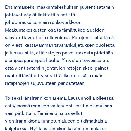
Ensimmäiseksi maakuntakeskuksiin ja vientisatamiin
johtavat väylät linkitettiin entistä
johdonmukaisemmin runkoverkkoon.
Maakuntakeskusten osalta tämä tukee alueiden
saavutettavuutta ja elinvoimaa. Ratojen osalta tämä
on viesti kestävämmän tavarankuljetuksen puolesta
ja lupaus siitä, että ratojen palvelutasosta pidetään
aiempaa parempaa huolta. Yritysten toiveissa on,
että vientisatamiin johtavien ratojen akselipainot
ovat riittävät erityisesti itäliikenteessä ja myös
ratapihojen sujuvuuteen panostetaan.
Toiseksi länsirannikon asema. Lausunnoilla olleessa
esityksessä rannikon valtasuoni, kasitie oli mukana
vain pätkittäin. Tämä ei olisi palvellut
vientirannikkona tunnetun alueen pitkämatkaisia
kuljetuksia. Nyt länsirannikon kasitie on mukana