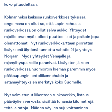
koko pituudeltaan.
Kolmanneksi kaikissa runkoverkkoesityksissä
ongelmana on ollut se, että Lapin kohdalla
runkoverkossa on ollut selvä aukko. Yhteydet
rajoille ovat myös olleet puutteelliset ja paikoin jopa
olemattomat. Nyt runkoverkkokarttaan piirrettiin
lisäyksenä älytienä tunnettu valtatie 21 ja yhteys
Norjaan. Myös yhteydet Venäjälle ja
rajanylityspaikoille paranivat. Lisäysten jälkeen
runkoverkossa huomioitiin hieman paremmin myös
pääkaupungin lentoliikennehubin ja
satamayhteyksien merkitys koko Suomelle.
Nyt valmistunut liikenteen runkoverkko, listaus
pääväylien verkosta, sisältää tuhansia kilometrejä
teitä ja ratoja. Näiden väylien sujuvoittaminen