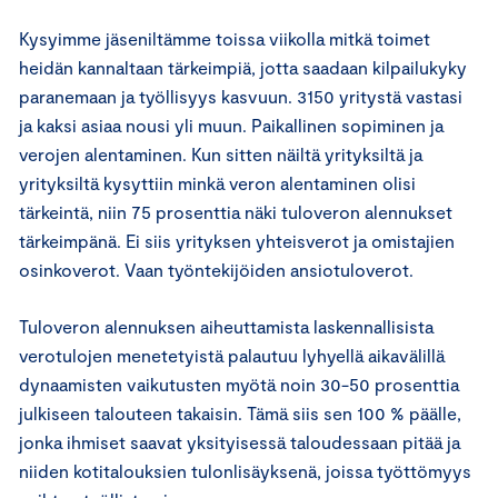
Kysyimme jäseniltämme toissa viikolla mitkä toimet
heidän kannaltaan tärkeimpiä, jotta saadaan kilpailukyky
paranemaan ja työllisyys kasvuun. 3150 yritystä vastasi
ja kaksi asiaa nousi yli muun. Paikallinen sopiminen ja
verojen alentaminen. Kun sitten näiltä yrityksiltä ja
yrityksiltä kysyttiin minkä veron alentaminen olisi
tärkeintä, niin 75 prosenttia näki tuloveron alennukset
tärkeimpänä. Ei siis yrityksen yhteisverot ja omistajien
osinkoverot. Vaan työntekijöiden ansiotuloverot.
Tuloveron alennuksen aiheuttamista laskennallisista
verotulojen menetetyistä palautuu lyhyellä aikavälillä
dynaamisten vaikutusten myötä noin 30-50 prosenttia
julkiseen talouteen takaisin. Tämä siis sen 100 % päälle,
jonka ihmiset saavat yksityisessä taloudessaan pitää ja
niiden kotitalouksien tulonlisäyksenä, joissa työttömyys