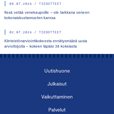
08.07.2026 / TIEDOTTEET
Kesä vetää venekaupoille – ole tarkkana veneen
kokonaiskustannusten kanssa
02.07.2026 / TIEDOTTEET
Kiinteistönarviointikokeesta ennätysmäärä uusia
arvioitsijoita – kokeen läpäisi 38 kokelasta
Uutishuone
Julkaisut
Vaikuttaminen
Palvelut