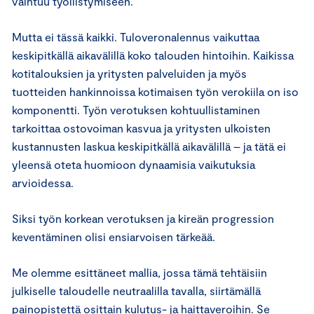
vaihtuu työllistymiseen.
Mutta ei tässä kaikki. Tuloveronalennus vaikuttaa
keskipitkällä aikavälillä koko talouden hintoihin. Kaikissa
kotitalouksien ja yritysten palveluiden ja myös
tuotteiden hankinnoissa kotimaisen työn verokiila on iso
komponentti. Työn verotuksen kohtuullistaminen
tarkoittaa ostovoiman kasvua ja yritysten ulkoisten
kustannusten laskua keskipitkällä aikavälillä – ja tätä ei
yleensä oteta huomioon dynaamisia vaikutuksia
arvioidessa.
Siksi työn korkean verotuksen ja kireän progression
keventäminen olisi ensiarvoisen tärkeää.
Me olemme esittäneet mallia, jossa tämä tehtäisiin
julkiselle taloudelle neutraalilla tavalla, siirtämällä
painopistettä osittain kulutus- ja haittaveroihin. Se