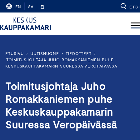
Skip
EN
SV
FI
ETSI
to
content
ETUSIVU
›
UUTISHUONE
›
TIEDOTTEET
›
TOIMITUSJOHTAJA JUHO ROMAKKANIEMEN PUHE
KESKUSKAUPPAKAMARIN SUURESSA VEROPÄIVÄSSÄ
Toimitusjohtaja Juho
Romakkaniemen puhe
Keskuskauppakamarin
Suuressa Veropäivässä