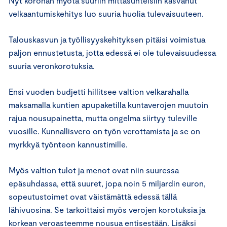
Nyt koronan myötä suuriin mittasuhteisiin kasvanut
velkaantumiskehitys luo suuria huolia tulevaisuuteen.
Talouskasvun ja työllisyyskehityksen pitäisi voimistua
paljon ennustetusta, jotta edessä ei ole tulevaisuudessa
suuria veronkorotuksia.
Ensi vuoden budjetti hillitsee valtion velkarahalla
maksamalla kuntien apupaketilla kuntaverojen muutoin
rajua nousupainetta, mutta ongelma siirtyy tuleville
vuosille. Kunnallisvero on työn verottamista ja se on
myrkkyä työnteon kannustimille.
Myös valtion tulot ja menot ovat niin suuressa
epäsuhdassa, että suuret, jopa noin 5 miljardin euron,
sopeutustoimet ovat väistämättä edessä tällä
lähivuosina. Se tarkoittaisi myös verojen korotuksia ja
korkean veroasteemme nousua entisestään. Lisäksi