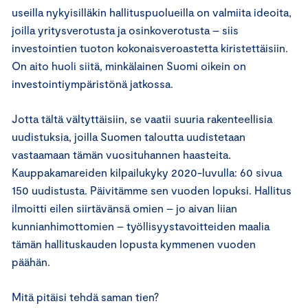
useilla nykyisilläkin hallituspuolueilla on valmiita ideoita,
joilla yritysverotusta ja osinkoverotusta – siis
investointien tuoton kokonaisveroastetta kiristettäisiin.
On aito huoli siitä, minkälainen Suomi oikein on
investointiympäristönä jatkossa.
Jotta tältä vältyttäisiin, se vaatii suuria rakenteellisia
uudistuksia, joilla Suomen taloutta uudistetaan
vastaamaan tämän vuosituhannen haasteita.
Kauppakamareiden kilpailukyky 2020-luvulla: 60 sivua
150 uudistusta. Päivitämme sen vuoden lopuksi. Hallitus
ilmoitti eilen siirtävänsä omien – jo aivan liian
kunnianhimottomien – työllisyystavoitteiden maalia
tämän hallituskauden lopusta kymmenen vuoden
päähän.
Mitä pitäisi tehdä saman tien?