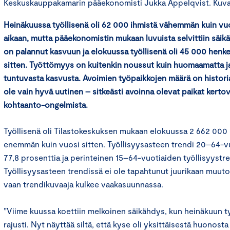
Keskuskauppakamarin pääekonomisti Jukka Appelqvist. Kuva: 
Heinäkuussa työllisenä oli 62 000 ihmistä vähemmän kuin vuo
aikaan, mutta pääekonomistin mukaan luvuista selvittiin säikä
on palannut kasvuun ja elokuussa työllisenä oli 45 000 hen
sitten. Työttömyys on kuitenkin noussut kuin huomaamatta j
tuntuvasta kasvusta. Avoimien työpaikkojen määrä on historia
ole vain hyvä uutinen – sitkeästi avoinna olevat paikat ker
kohtaanto-ongelmista.
Työllisenä oli Tilastokeskuksen mukaan elokuussa 2 662 000
enemmän kuin vuosi sitten. Työllisyysasteen trendi 20–64-vuo
77,8 prosenttia ja perinteinen 15–64-vuotiaiden työllisyystren
Työllisyysasteen trendissä ei ole tapahtunut juurikaan muuto
vaan trendikuvaaja kulkee vaakasuunnassa.
”Viime kuussa koettiin melkoinen säikähdys, kun heinäkuun työ
rajusti. Nyt näyttää siltä, että kyse oli yksittäisestä huonost