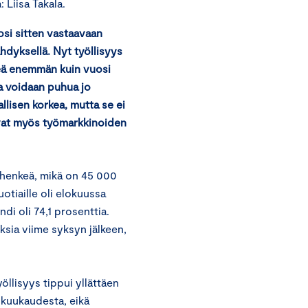
Liisa Takala.
si sitten vastaavaan
hdyksellä. Nyt työllisyys
keä enemmän kuin vuosi
a voidaan puhua jo
llisen korkea, mutta se ei
tovat myös työmarkkinoiden
 henkeä, mikä on 45 000
tiaille oli elokuussa
di oli 74,1 prosenttia.
ksia viime syksyn jälkeen,
llisyys tippui yllättäen
a kuukaudesta, eikä