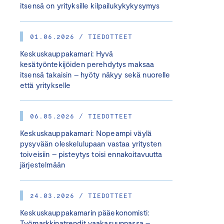
itsensä on yrityksille kilpailukykykysymys
01.06.2026 / TIEDOTTEET
Keskuskauppakamari: Hyvä
kesätyöntekijöiden perehdytys maksaa
itsensä takaisin – hyöty näkyy sekä nuorelle
että yritykselle
06.05.2026 / TIEDOTTEET
Keskuskauppakamari: Nopeampi väylä
pysyvään oleskelulupaan vastaa yritysten
toiveisiin – pisteytys toisi ennakoitavuutta
järjestelmään
24.03.2026 / TIEDOTTEET
Keskuskauppakamarin pääekonomisti:
Työmarkkinatrendit vaakasuunnassa –