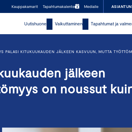
Kauppakamarit
Tapahtumakalenteri
Medialle
ASIANTUN
Uutishuone
Vaikuttaminen
Tapahtumat ja valme
YS PALASI KITUKUUKAUDEN JÄLKEEN KASVUUN, MUTTA TYÖTT
tukuukauden jälkeen
tömyys on noussut kui