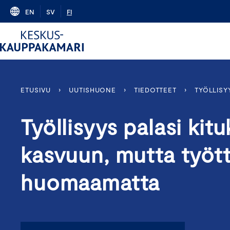
Skip
EN
SV
FI
to
content
ETUSIVU
›
UUTISHUONE
›
TIEDOTTEET
›
TYÖLLISY
Työllisyys palasi ki
kasvuun, mutta työt
huomaamatta