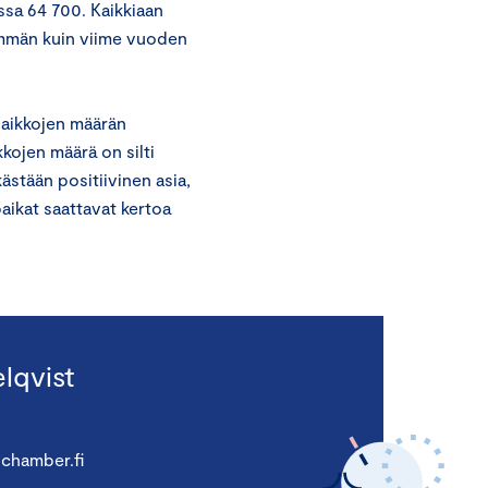
ssa 64 700. Kaikkiaan
emmän kuin viime vuoden
aikkojen määrän
kkojen määrä on silti
ästään positiivinen asia,
aikat saattavat kertoa
lqvist
chamber.fi