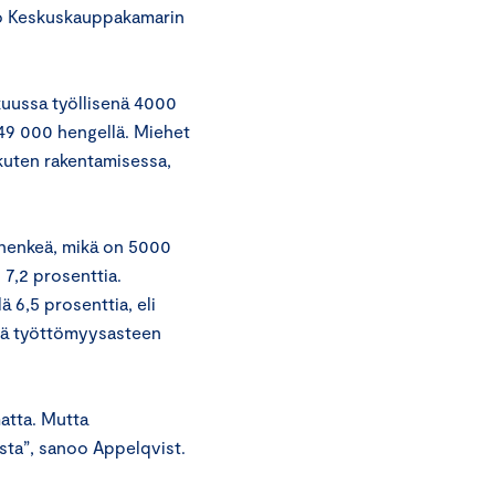
oo Keskuskauppakamarin
okuussa työllisenä 4000
 49 000 hengellä. Miehet
 kuten rakentamisessa,
 henkeä, mikä on 5000
7,2 prosenttia.
 6,5 prosenttia, eli
llä työttömyysasteen
atta. Mutta
sta”, sanoo Appelqvist.