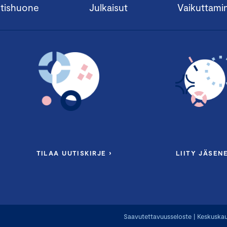
tishuone
Julkaisut
Vaikuttami
TILAA UUTISKIRJE ›
LIITY JÄSENE
Saavutettavuusseloste
|
Keskuskau