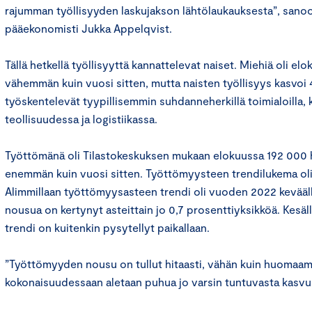
rajumman työllisyyden laskujakson lähtölaukauksesta”, san
pääekonomisti Jukka Appelqvist.
Tällä hetkellä työllisyyttä kannattelevat naiset. Miehiä oli el
vähemmän kuin vuosi sitten, mutta naisten työllisyys kasvoi
työskentelevät tyypillisemmin suhdanneherkillä toimialoilla,
teollisuudessa ja logistiikassa.
Työttömänä oli Tilastokeskuksen mukaan elokuussa 192 000
enemmän kuin vuosi sitten. Työttömyysteen trendilukema oli 
Alimmillaan työttömyysasteen trendi oli vuoden 2022 keväällä
nousua on kertynyt asteittain jo 0,7 prosenttiyksikköä. Kesä
trendi on kuitenkin pysytellyt paikallaan.
”Työttömyyden nousu on tullut hitaasti, vähän kuin huomaam
kokonaisuudessaan aletaan puhua jo varsin tuntuvasta kasvu