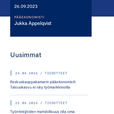
26.09.2023
PÄÄEKONOMISTI
Jukka Appelqvist
Uusimmat
24.06.2026 / TIEDOTTEET
Keskuskauppakamarin pääekonomisti:
Talouskasvu ei näy työmarkkinoilla
22.06.2026 / TIEDOTTEET
Työntekijöiden mahdollisuus olla oma