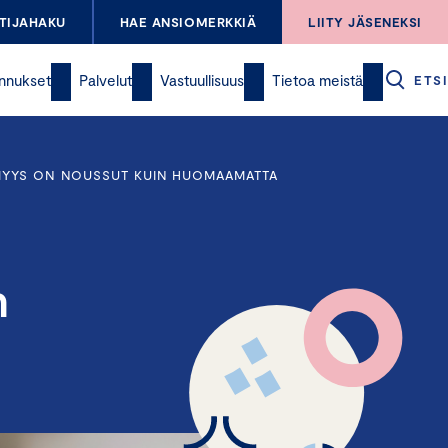
TIJAHAKU
HAE ANSIOMERKKIÄ
LIITY JÄSENEKSI
nnukset
Palvelut
Vastuullisuus
Tietoa meistä
ETSI
ÖMYYS ON NOUSSUT KUIN HUOMAAMATTA
n