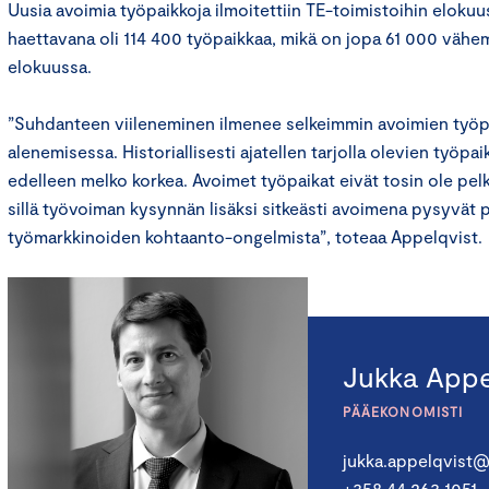
Uusia avoimia työpaikkoja ilmoitettiin TE-toimistoihin elokuu
haettavana oli 114 400 työpaikkaa, mikä on jopa 61 000 väh
elokuussa.
”Suhdanteen viileneminen ilmenee selkeimmin avoimien työp
alenemisessa. Historiallisesti ajatellen tarjolla olevien työpai
edelleen melko korkea. Avoimet työpaikat eivät tosin ole pelk
sillä työvoiman kysynnän lisäksi sitkeästi avoimena pysyvät p
työmarkkinoiden kohtaanto-ongelmista”, toteaa Appelqvist.
Jukka Appe
PÄÄEKONOMISTI
jukka.appelqvist@
+358 44 263 1051