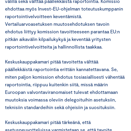
välillä sekä välttää päällekkäistä raportointia. Komissio
ehdottaa myös Invest-EU-ohjelman toteutuskumppanin
raportointivelvoitteen keventämistä.
Vertailuarvoasetuksen muutosehdotuksen tavoin
ehdotus liittyy komission tavoitteeseen parantaa EU:n
pitkän aikavälin kilpailukykyä ja keventää yritysten
raportointivelvoitteita ja hallinnollista taakkaa.
Keskuskauppakamari pitää tavoitetta välttää
päällekkäistä raportointia erittäin kannatettavana. Se,
miten paljon komission ehdotus tosiasiallisesti vähentää
raportointia, riippuu kuitenkin siitä, missä määrin
Euroopan valvontaviranomaiset tulevat ehdottamaan
muutoksia voimassa oleviin delegoituihin asetuksiin,
teknisiin standardeihin sekä ohjeisiin ja suosituksiin.
Keskuskauppakamari pitää tärkeänä, että
asetusneuvotteluissa varmistetaan se, että tavoite