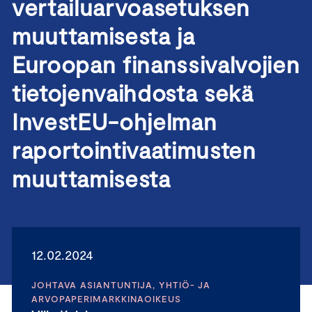
vertailuarvoasetuksen
muuttamisesta ja
Euroopan finanssivalvojien
tietojenvaihdosta sekä
InvestEU-ohjelman
raportointivaatimusten
muuttamisesta
12.02.2024
JOHTAVA ASIANTUNTIJA, YHTIÖ- JA
ARVOPAPERIMARKKINAOIKEUS