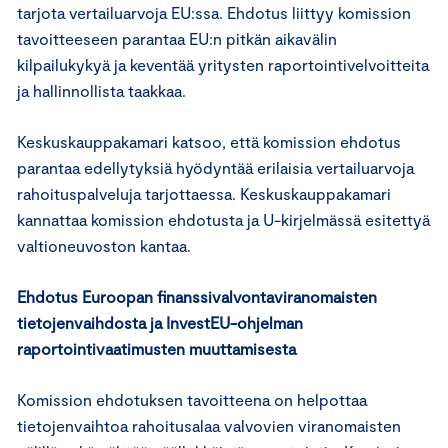
tarjota vertailuarvoja EU:ssa. Ehdotus liittyy komission
tavoitteeseen parantaa EU:n pitkän aikavälin
kilpailukykyä ja keventää yritysten raportointivelvoitteita
ja hallinnollista taakkaa.
Keskuskauppakamari katsoo, että komission ehdotus
parantaa edellytyksiä hyödyntää erilaisia vertailuarvoja
rahoituspalveluja tarjottaessa. Keskuskauppakamari
kannattaa komission ehdotusta ja U-kirjelmässä esitettyä
valtioneuvoston kantaa.
Ehdotus Euroopan finanssivalvontaviranomaisten
tietojenvaihdosta ja InvestEU-ohjelman
raportointivaatimusten muuttamisesta
Komission ehdotuksen tavoitteena on helpottaa
tietojenvaihtoa rahoitusalaa valvovien viranomaisten