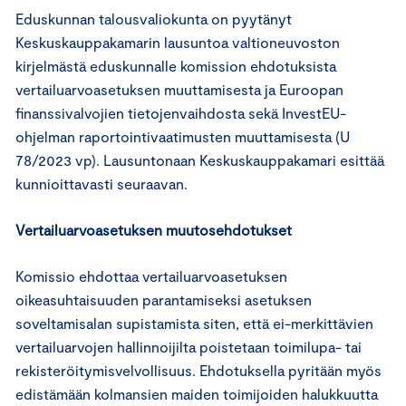
Eduskunnan talousvaliokunta on pyytänyt
Keskuskauppakamarin lausuntoa valtioneuvoston
kirjelmästä eduskunnalle komission ehdotuksista
vertailuarvoasetuksen muuttamisesta ja Euroopan
finanssivalvojien tietojenvaihdosta sekä InvestEU-
ohjelman raportointivaatimusten muuttamisesta (U
78/2023 vp). Lausuntonaan Keskuskauppakamari esittää
kunnioittavasti seuraavan.
Vertailuarvoasetuksen muutosehdotukset
Komissio ehdottaa vertailuarvoasetuksen
oikeasuhtaisuuden parantamiseksi asetuksen
soveltamisalan supistamista siten, että ei-merkittävien
vertailuarvojen hallinnoijilta poistetaan toimilupa- tai
rekisteröitymisvelvollisuus. Ehdotuksella pyritään myös
edistämään kolmansien maiden toimijoiden halukkuutta