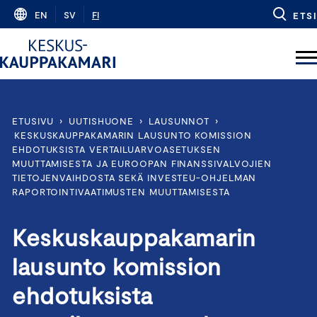
Skip
EN
SV
FI
ETSI
to
content
ETUSIVU
›
UUTISHUONE
›
LAUSUNNOT
›
KESKUSKAUPPAKAMARIN LAUSUNTO KOMISSION
EHDOTUKSISTA VERTAILUARVOASETUKSEN
MUUTTAMISESTA JA EUROOPAN FINANSSIVALVOJIEN
TIETOJENVAIHDOSTA SEKÄ INVESTEU-OHJELMAN
RAPORTOINTIVAATIMUSTEN MUUTTAMISESTA
Keskuskauppakamarin
lausunto komission
ehdotuksista