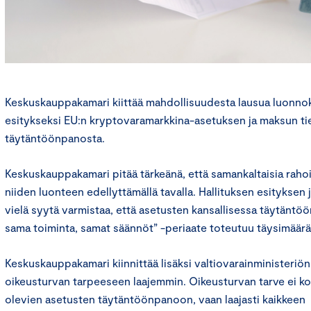
Keskuskauppakamari kiittää mahdollisuudesta lausua luonnok
esitykseksi EU:n kryptovaramarkkina-asetuksen ja maksun t
täytäntöönpanosta.
Keskuskauppakamari pitää tärkeänä, että samankaltaisia rahoi
niiden luonteen edellyttämällä tavalla. Hallituksen esityksen
vielä syytä varmistaa, että asetusten kansallisessa täytäntö
sama toiminta, samat säännöt” -periaate toteutuu täysimääräi
Keskuskauppakamari kiinnittää lisäksi valtiovarainministeriö
oikeusturvan tarpeeseen laajemmin. Oikeusturvan tarve ei ko
olevien asetusten täytäntöönpanoon, vaan laajasti kaikkeen