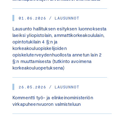
01.06.2026 / LAUSUNNOT
Lausunto hallituksen esityksen luonnoksesta
laeiksi yliopistolain, ammattikorkeakoululain,
opintotukilain 4 §:n ja
korkeakouluopiskelijoiden
opiskeluterveydenhuollosta annetun lain 2
§:n muuttamisesta (tutkinto avoimena
korkeakouluopetuksena)
26.05.2026 / LAUSUNNOT
Kommentti työ- ja elinkeinoministeriön
virkapuheenvuoron valmisteluun