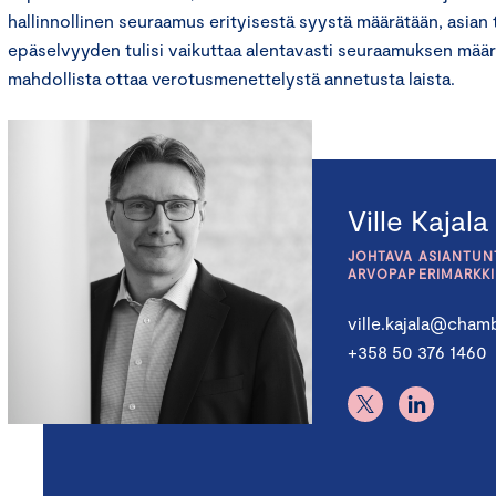
hallinnollinen seuraamus erityisestä syystä määrätään, asian
epäselvyyden tulisi vaikuttaa alentavasti seuraamuksen määr
mahdollista ottaa verotusmenettelystä annetusta laista.
Ville Kajala
JOHTAVA ASIANTUNT
ARVOPAPERIMARKK
ville.kajala@chamb
+358 50 376 1460