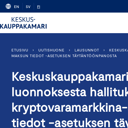
Skip
EN
SV
FI
to
content
ETUSIVU
›
UUTISHUONE
›
LAUSUNNOT
›
KESKUSK
MAKSUN TIEDOT -ASETUKSEN TÄYTÄNTÖÖNPANOSTA
Keskuskauppakamari
luonnoksesta hallitu
kryptovaramarkkina-
tiedot -asetuksen t