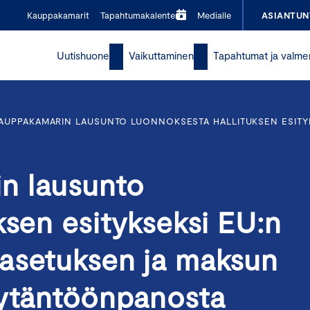
Kauppakamarit
Tapahtumakalenteri
Medialle
ASIANTUN
Uutishuone
Vaikuttaminen
Tapahtumat ja valme
AUPPAKAMARIN LAUSUNTO LUONNOKSESTA HALLITUKSEN ESITY
n lausunto
ksen esitykseksi EU:n
asetuksen ja maksun
äytäntöönpanosta