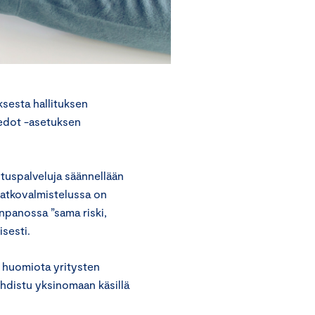
sesta hallituksen
iedot -asetuksen
tuspalveluja säännellään
 jatkovalmistelussa on
önpanossa ”sama riski,
sesti.
n huomiota yritysten
hdistu yksinomaan käsillä