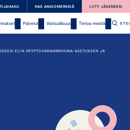
TIJAHAKU
HAE ANSIOMERKKIÄ
LIITY JÄSENEKSI
nnukset
Palvelut
Vastuullisuus
Tietoa meistä
ETSI
KSEKSI EU:N KRYPTOVARAMARKKINA-ASETUKSEN JA