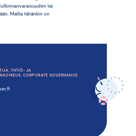
 tulkinnanvaraisuuden tai
ään. Mallia tähänkin on
IJA, YHTIÖ- JA
INAOIKEUS, CORPORATE GOVERNANCE
er.fi