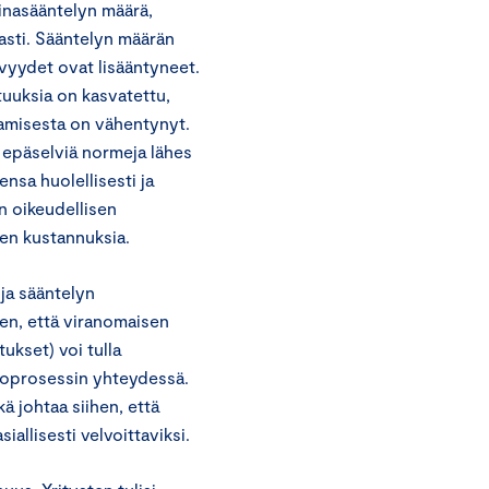
inasääntelyn määrä,
asti. Sääntelyn määrän
lvyydet ovat lisääntyneet.
tuuksia on kasvatettu,
tamisesta on vähentynyt.
n epäselviä normeja lähes
nsa huolellisesti ja
n oikeudellisen
en kustannuksia.
oja sääntelyn
hen, että viranomaisen
tukset) voi tulla
ioprosessin yhteydessä.
ä johtaa siihen, että
allisesti velvoittaviksi.