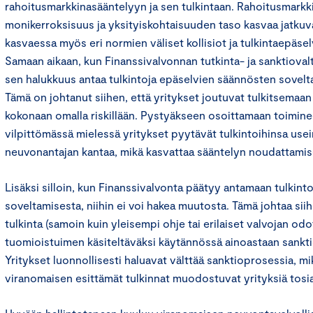
rahoitusmarkkinasääntelyyn ja sen tulkintaan. Rahoitusmarkk
monikerroksisuus ja yksityiskohtaisuuden taso kasvaa jatkuv
kasvaessa myös eri normien väliset kollisiot ja tulkintaepäse
Samaan aikaan, kun Finanssivalvonnan tutkinta- ja sanktioval
sen halukkuus antaa tulkintoja epäselvien säännösten sovel
Tämä on johtanut siihen, että yritykset joutuvat tulkitsemaa
kokonaan omalla riskillään. Pystyäkseen osoittamaan toiminee
vilpittömässä mielessä yritykset pyytävät tulkintoihinsa usei
neuvonantajan kantaa, mikä kasvattaa sääntelyn noudattamis
Lisäksi silloin, kun Finanssivalvonta päätyy antamaan tulkint
soveltamisesta, niihin ei voi hakea muutosta. Tämä johtaa sii
tulkinta (samoin kuin yleisempi ohje tai erilaiset valvojan odo
tuomioistuimen käsiteltäväksi käytännössä ainoastaan sankt
Yritykset luonnollisesti haluavat välttää sanktioprosessia, mik
viranomaisen esittämät tulkinnat muodostuvat yrityksiä tosiasi