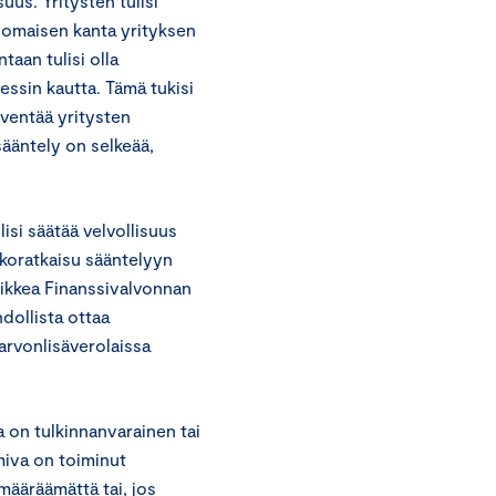
us. Yritysten tulisi
omaisen kanta yrityksen
taan tulisi olla
ssin kautta. Tämä tukisi
eventää yritysten
 sääntely on selkeää,
isi säätää velvollisuus
koratkaisu sääntelyyn
aikkea Finanssivalvonnan
dollista ottaa
arvonlisäverolaissa
a on tulkinnanvarainen tai
imiva on toiminut
 määräämättä tai, jos