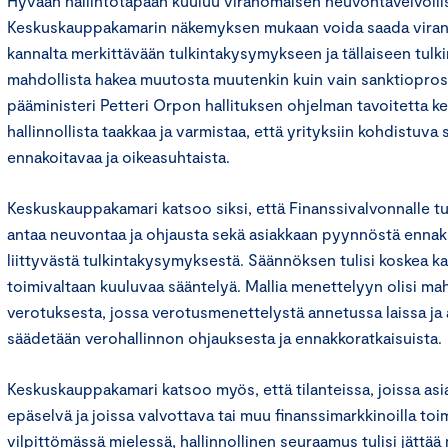
Hyvään hallintotapaan kuuluu viranomaisen neuvontavelvollisu
Keskuskauppakamarin näkemyksen mukaan voida saada viran
kannalta merkittävään tulkintakysymykseen ja tällaiseen tulkin
mahdollista hakea muutosta muutenkin kuin vain sanktioprose
pääministeri Petteri Orpon hallituksen ohjelman tavoitetta k
hallinnollista taakkaa ja varmistaa, että yrityksiin kohdistuva
ennakoitavaa ja oikeasuhtaista.
Keskuskauppakamari katsoo siksi, että Finanssivalvonnalle tul
antaa neuvontaa ja ohjausta sekä asiakkaan pyynnöstä ennak
liittyvästä tulkintakysymyksestä. Säännöksen tulisi koskea k
toimivaltaan kuuluvaa sääntelyä. Mallia menettelyyn olisi mah
verotuksesta, jossa verotusmenettelystä annetussa laissa ja 
säädetään verohallinnon ohjauksesta ja ennakkoratkaisuista.
Keskuskauppakamari katsoo myös, että tilanteissa, joissa asi
epäselvä ja joissa valvottava tai muu finanssimarkkinoilla to
vilpittömässä mielessä, hallinnollinen seuraamus tulisi jättää