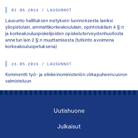
01.06.2026 / LAUSUNNOT
Lausunto hallituksen esityksen luonnoksesta laeiksi
yliopistolain, ammattikorkeakoululain, opintotukilain 4 §:n
ja korkeakouluopiskelijoiden opiskeluterveydenhuollosta
annetun lain 2 §:n muuttamisesta (tutkinto avoimena
korkeakouluopetuksena)
26.05.2026 / LAUSUNNOT
Kommentti työ- ja elinkeinoministeriön virkapuheenvuoron
valmisteluun
Uutishuone
Julkaisut