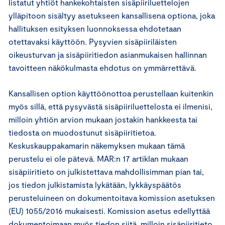
listatut yhtiöt hankekohtaisten sisäpiiriluettelojen
ylläpitoon sisältyy asetukseen kansallisena optiona, joka
hallituksen esityksen luonnoksessa ehdotetaan
otettavaksi käyttöön. Pysyvien sisäpiiriläisten
oikeusturvan ja sisäpiiritiedon asianmukaisen hallinnan
tavoitteen näkökulmasta ehdotus on ymmärrettävä.
Kansallisen option käyttöönottoa perustellaan kuitenkin
myös sillä, että pysyvästä sisäpiiriluettelosta ei ilmenisi,
milloin yhtiön arvion mukaan jostakin hankkeesta tai
tiedosta on muodostunut sisäpiiritietoa.
Keskuskauppakamarin näkemyksen mukaan tämä
perustelu ei ole pätevä. MAR:n 17 artiklan mukaan
sisäpiiritieto on julkistettava mahdollisimman pian tai,
jos tiedon julkistamista lykätään, lykkäyspäätös
perusteluineen on dokumentoitava komission asetuksen
(EU) 1055/2016 mukaisesti. Komission asetus edellyttää
dokumentoimaan myös tiedon siitä, milloin sisäpiiritieto