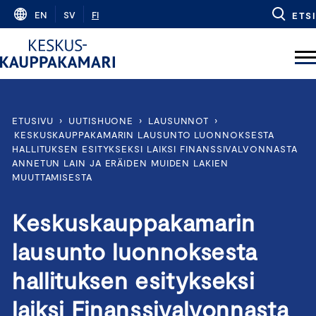
Skip
EN
SV
FI
ETSI
to
content
ETUSIVU
›
UUTISHUONE
›
LAUSUNNOT
›
KESKUSKAUPPAKAMARIN LAUSUNTO LUONNOKSESTA
HALLITUKSEN ESITYKSEKSI LAIKSI FINANSSIVALVONNASTA
ANNETUN LAIN JA ERÄIDEN MUIDEN LAKIEN
MUUTTAMISESTA
Keskuskauppakamarin
lausunto luonnoksesta
hallituksen esitykseksi
laiksi Finanssivalvonnasta