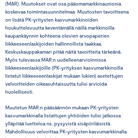
(MAR). Muutokset ovat osa pääomamarkkinaunionia
koskevaa toimintasuunnitelmaa. Muutosten tavoitteena
on lisätä PK-yritysten kasvumarkkinoiden
houkuttelevuutta keventämällä näillä markkinoilla
kaupankäynnin kohteena olevien arvopaperien
liikkeeseenlaskijoiden hallinnollista taakkaa.
Keskuskauppakamari pitää näitä tavoitteita tärkeänä.
Myös tulevassa MAR:n uudelleenarvioinnissa
liikkeeseenlaskijoille (PK-yrityksen kasvumarkkinoilla
listatut liikkeeseenlaskijat mukaan lukien) asetettujen
velvoitteiden oikeasuhtaisuutta tulisi arvioida
huolellisesti.
Muutetun MAR:n pääsäännön mukaan PK-yritysten
kasvumarkkinalla listattujen yhtiöiden tulisi jatkossa
ylläpitää luetteloa ns. pysyvistä sisäpiiriläisistä.
Mahdollisuus velvoittaa PK-yritysten kasvumarkkinalla