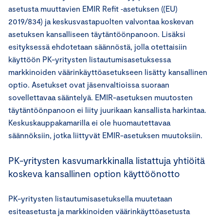
asetusta muuttavien EMIR Refit ‑asetuksen ((EU)
2019/834) ja keskusvastapuolten valvontaa koskevan
asetuksen kansalliseen täytäntöönpanoon. Lisäksi
esityksessä ehdotetaan säännöstä, jolla otettaisiin
käyttöön PK-yritysten listautumisasetuksessa
markkinoiden väärinkäyttöasetukseen lisätty kansallinen
optio. Asetukset ovat jäsenvaltioissa suoraan
sovellettavaa sääntelyä. EMIR-asetuksen muutosten
täytäntöönpanoon ei liity juurikaan kansallista harkintaa.
Keskuskauppakamarilla ei ole huomautettavaa
säännöksiin, jotka liittyvät EMIR-asetuksen muutoksiin.
PK-yritysten kasvumarkkinalla listattuja yhtiöitä
koskeva kansallinen option käyttöönotto
PK-yritysten listautumisasetuksella muutetaan
esiteasetusta ja markkinoiden väärinkäyttöasetusta