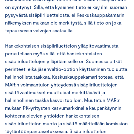
on syntynyt. Sillä, että kyseinen tieto ei käy ilmi suoraan
pysyvästä sisäpiiriluettelosta, ei Keskuskauppakamarin
näkemyksen mukaan ole merkitystä, sillä tieto on joka
tapauksessa valvojan saatavilla.
Hankekohtaisen sisäpiiriluettelon ylläpitovaatimusta
perustellaan myös sillä, että hankekohtaisten
sisäpiiriluettelojen ylläpitämiselle on Suomessa pitkät
perinteet, eikä jäsenvaltio-option käyttäminen tuo uutta
hallinnollista taakkaa. Keskuskauppakamari toteaa, että
MAR:n voimaantulon yhteydessä sisäpiiriluettelojen
sisältövaatimukset muuttuivat merkittävästi ja
hallinnollinen taakka kasvoi tuolloin. Muutetun MAR:n
mukaan PK-yritysten kasvumarkkinalla kaupankäynnin
kohteena olevien yhtiöiden hankekohtaisen
sisäpiiriluettelon muoto ja sisältö määritellään komission
täytäntöönpanoasetuksessa. Sisäpiiriluettelon