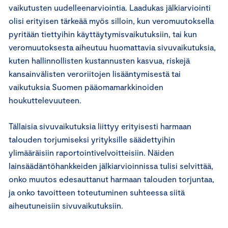
vaikutusten uudelleenarviointia. Laadukas jälkiarviointi
olisi erityisen tärkeää myös silloin, kun veromuutoksella
pyritään tiettyihin käyttäytymisvaikutuksiin, tai kun
veromuutoksesta aiheutuu huomattavia sivuvaikutuksia,
kuten hallinnollisten kustannusten kasvua, riskejä
kansainvälisten veroriitojen lisääntymisestä tai
vaikutuksia Suomen pääomamarkkinoiden
houkuttelevuuteen.
Tällaisia sivuvaikutuksia liittyy erityisesti harmaan
talouden torjumiseksi yrityksille säädettyihin
ylimääräisiin raportointivelvoitteisiin. Näiden
lainsäädäntöhankkeiden jälkiarvioinnissa tulisi selvittää,
onko muutos edesauttanut harmaan talouden torjuntaa,
ja onko tavoitteen toteutuminen suhteessa siitä
aiheutuneisiin sivuvaikutuksiin.