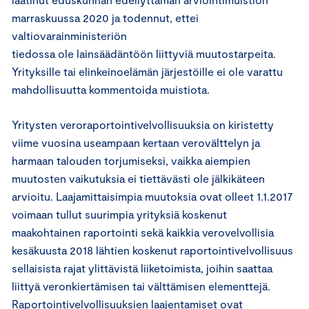
marraskuussa 2020 ja todennut, ettei
valtiovarainministeriön
tiedossa ole lainsäädäntöön liittyviä muutostarpeita.
Yrityksille tai elinkeinoelämän järjestöille ei ole varattu
mahdollisuutta kommentoida muistiota.
Yritysten veroraportointivelvollisuuksia on kiristetty
viime vuosina useampaan kertaan verovälttelyn ja
harmaan talouden torjumiseksi, vaikka aiempien
muutosten vaikutuksia ei tiettävästi ole jälkikäteen
arvioitu. Laajamittaisimpia muutoksia ovat olleet 1.1.2017
voimaan tullut suurimpia yrityksiä koskenut
maakohtainen raportointi sekä kaikkia verovelvollisia
kesäkuusta 2018 lähtien koskenut raportointivelvollisuus
sellaisista rajat ylittävistä liiketoimista, joihin saattaa
liittyä veronkiertämisen tai välttämisen elementtejä.
Raportointivelvollisuuksien laajentamiset ovat