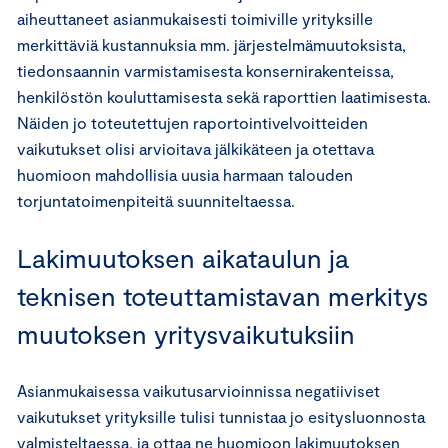
aiheuttaneet asianmukaisesti toimiville yrityksille
merkittäviä kustannuksia mm. järjestelmämuutoksista,
tiedonsaannin varmistamisesta konsernirakenteissa,
henkilöstön kouluttamisesta sekä raporttien laatimisesta.
Näiden jo toteutettujen raportointivelvoitteiden
vaikutukset olisi arvioitava jälkikäteen ja otettava
huomioon mahdollisia uusia harmaan talouden
torjuntatoimenpiteitä suunniteltaessa.
Lakimuutoksen aikataulun ja
teknisen toteuttamistavan merkitys
muutoksen yritysvaikutuksiin
Asianmukaisessa vaikutusarvioinnissa negatiiviset
vaikutukset yrityksille tulisi tunnistaa jo esitysluonnosta
valmisteltaessa, ja ottaa ne huomioon lakimuutoksen