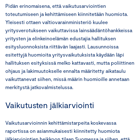
Pidän erinomaisena, että vaikutusarviointien
toteutumiseen ja kehittämiseen kiinnitetään huomiota.
Yleisesti ottaen valtiovarainministeriö kuulee
yritysverotukseen vaikuttavissa lainsäädäntöhankkeissa
yritysten ja elinkeinoelämän edustajia hallituksen
esitysluonnoksista riittävän laajasti. Lausunnoissa
esitettyjä huomioita yritysvaikutuksista käydään läpi
hallituksen esityksissä melko kattavasti, mutta poliittinen
ohjaus ja lakimuutokselle ennalta määritetty aikataulu
vaikuttanevat siihen, missä määrin huomioille annetaan
merkitystä jatkovalmistelussa.
Vaikutusten jälkiarviointi
Vaikutusarvioinnin kehittämistarpeita koskevassa
raportissa on asianmukaisesti kiinnitetty huomiota
jälkiarviointien heikkoon tilaan Suomessa ja siihen, että