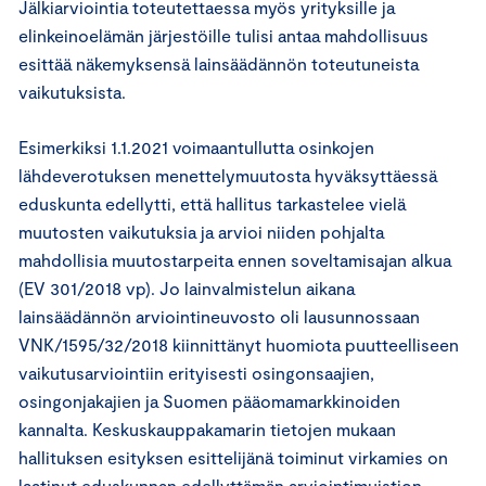
Jälkiarviointia toteutettaessa myös yrityksille ja
elinkeinoelämän järjestöille tulisi antaa mahdollisuus
esittää näkemyksensä lainsäädännön toteutuneista
vaikutuksista.
Esimerkiksi 1.1.2021 voimaantullutta osinkojen
lähdeverotuksen menettelymuutosta hyväksyttäessä
eduskunta edellytti, että hallitus tarkastelee vielä
muutosten vaikutuksia ja arvioi niiden pohjalta
mahdollisia muutostarpeita ennen soveltamisajan alkua
(EV 301/2018 vp). Jo lainvalmistelun aikana
lainsäädännön arviointineuvosto oli lausunnossaan
VNK/1595/32/2018 kiinnittänyt huomiota puutteelliseen
vaikutusarviointiin erityisesti osingonsaajien,
osingonjakajien ja Suomen pääomamarkkinoiden
kannalta. Keskuskauppakamarin tietojen mukaan
hallituksen esityksen esittelijänä toiminut virkamies on
laatinut eduskunnan edellyttämän arviointimuistion