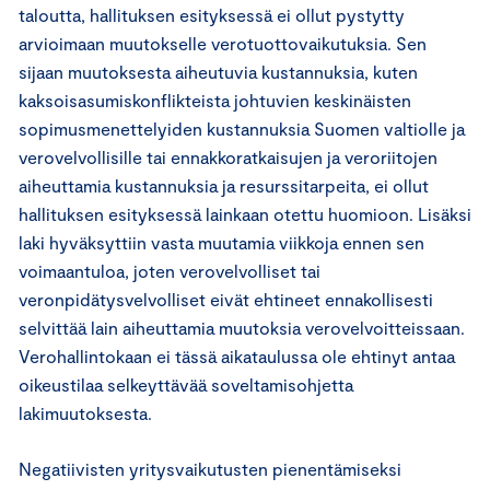
taloutta, hallituksen esityksessä ei ollut pystytty
arvioimaan muutokselle verotuottovaikutuksia. Sen
sijaan muutoksesta aiheutuvia kustannuksia, kuten
kaksoisasumiskonflikteista johtuvien keskinäisten
sopimusmenettelyiden kustannuksia Suomen valtiolle ja
verovelvollisille tai ennakkoratkaisujen ja veroriitojen
aiheuttamia kustannuksia ja resurssitarpeita, ei ollut
hallituksen esityksessä lainkaan otettu huomioon. Lisäksi
laki hyväksyttiin vasta muutamia viikkoja ennen sen
voimaantuloa, joten verovelvolliset tai
veronpidätysvelvolliset eivät ehtineet ennakollisesti
selvittää lain aiheuttamia muutoksia verovelvoitteissaan.
Verohallintokaan ei tässä aikataulussa ole ehtinyt antaa
oikeustilaa selkeyttävää soveltamisohjetta
lakimuutoksesta.
Negatiivisten yritysvaikutusten pienentämiseksi