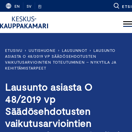
Skip
EN
SV
FI
ETSI
to
content
ETUSIVU
›
UUTISHUONE
›
LAUSUNNOT
›
LAUSUNTO
ASIASTA O 48/2019 VP SÄÄDÖSEHDOTUSTEN
VAIKUTUSARVIOINTIEN TOTEUTUMINEN – NYKYTILA JA
KEHITTÄMISTARPEET
Lausunto asiasta O
48/2019 vp
Säädösehdotusten
vaikutusarviointien