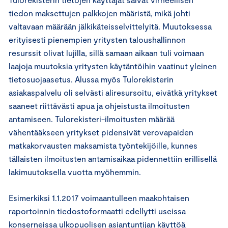
tiedon maksettujen palkkojen määristä, mikä johti
valtavaan määrään jälkikäteisselvittelyitä. Muutoksessa
erityisesti pienempien yritysten taloushallinnon
resurssit olivat lujilla, sillä samaan aikaan tuli voimaan
laajoja muutoksia yritysten käytäntöihin vaatinut yleinen
tietosuojaasetus. Alussa myös Tulorekisterin
asiakaspalvelu oli selvästi aliresursoitu, eivätkä yritykset
saaneet riittävästi apua ja ohjeistusta ilmoitusten
antamiseen. Tulorekisteri-ilmoitusten määrää
vähentääkseen yritykset pidensivät verovapaiden
matkakorvausten maksamista työntekijöille, kunnes
tällaisten ilmoitusten antamisaikaa pidennettiin erillisellä
lakimuutoksella vuotta myöhemmin.
Esimerkiksi 1.1.2017 voimaantulleen maakohtaisen
raportoinnin tiedostoformaatti edellytti useissa
konserneissa ulkopuolisen asiantuntijan käyttöä