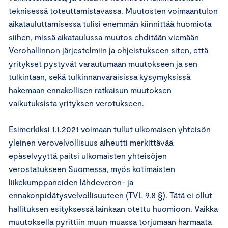
teknisessä toteuttamistavassa. Muutosten voimaantulon
aikatauluttamisessa tulisi enemmän kiinnittää huomiota
siihen, missä aikataulussa muutos ehditään viemään
Verohallinnon järjestelmiin ja ohjeistukseen siten, että
yritykset pystyvät varautumaan muutokseen ja sen
tulkintaan, sekä tulkinnanvaraisissa kysymyksissä
hakemaan ennakollisen ratkaisun muutoksen
vaikutuksista yrityksen verotukseen.
Esimerkiksi 1.1.2021 voimaan tullut ulkomaisen yhteisön
yleinen verovelvollisuus aiheutti merkittävää
epäselvyyttä paitsi ulkomaisten yhteisöjen
verostatukseen Suomessa, myös kotimaisten
liikekumppaneiden lähdeveron- ja
ennakonpidätysvelvollisuuteen (TVL 9.8 §). Tätä ei ollut
hallituksen esityksessä lainkaan otettu huomioon. Vaikka
muutoksella pyrittiin muun muassa torjumaan harmaata