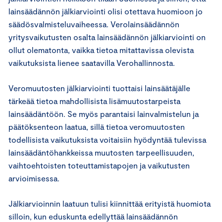
lainsäädännön jälkiarviointi olisi otettava huomioon jo
säädösvalmisteluvaiheessa. Verolainsäädännön
yritysvaikutusten osalta lainsäädännön jälkiarviointi on
ollut olematonta, vaikka tietoa mitattavissa olevista
vaikutuksista lienee saatavilla Verohallinnosta.
Veromuutosten jälkiarviointi tuottaisi lainsäätäjälle
tärkeää tietoa mahdollisista lisämuutostarpeista
lainsäädäntöön. Se myös parantaisi lainvalmistelun ja
päätöksenteon laatua, sillä tietoa veromuutosten
todellisista vaikutuksista voitaisiin hyödyntää tulevissa
lainsäädäntöhankkeissa muutosten tarpeellisuuden,
vaihtoehtoisten toteuttamistapojen ja vaikutusten
arvioimisessa.
Jälkiarvioinnin laatuun tulisi kiinnittää erityistä huomiota
silloin, kun eduskunta edellyttää lainsäädännön