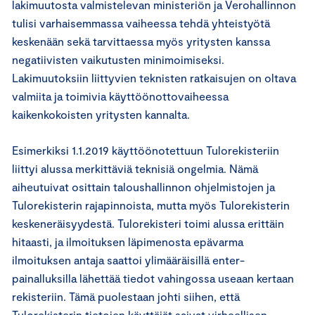
lakimuutosta valmistelevan ministeriön ja Verohallinnon
tulisi varhaisemmassa vaiheessa tehdä yhteistyötä
keskenään sekä tarvittaessa myös yritysten kanssa
negatiivisten vaikutusten minimoimiseksi.
Lakimuutoksiin liittyvien teknisten ratkaisujen on oltava
valmiita ja toimivia käyttöönottovaiheessa
kaikenkokoisten yritysten kannalta.
Esimerkiksi 1.1.2019 käyttöönotettuun Tulorekisteriin
liittyi alussa merkittäviä teknisiä ongelmia. Nämä
aiheutuivat osittain taloushallinnon ohjelmistojen ja
Tulorekisterin rajapinnoista, mutta myös Tulorekisterin
keskeneräisyydestä. Tulorekisteri toimi alussa erittäin
hitaasti, ja ilmoituksen läpimenosta epävarma
ilmoituksen antaja saattoi ylimääräisillä enter-
painalluksilla lähettää tiedot vahingossa useaan kertaan
rekisteriin. Tämä puolestaan johti siihen, että
Tulorekisterin tietojen käyttäjät saivat virheellisen