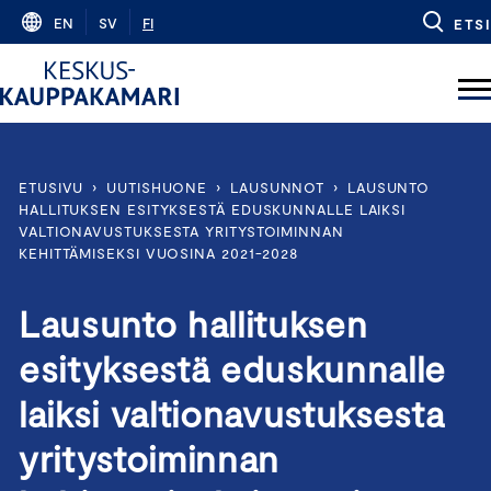
Skip
EN
SV
FI
ETSI
to
content
ETUSIVU
›
UUTISHUONE
›
LAUSUNNOT
›
LAUSUNTO
HALLITUKSEN ESITYKSESTÄ EDUSKUNNALLE LAIKSI
VALTIONAVUSTUKSESTA YRITYSTOIMINNAN
KEHITTÄMISEKSI VUOSINA 2021-2028
Lausunto hallituksen
esityksestä eduskunnalle
laiksi valtionavustuksesta
yritystoiminnan