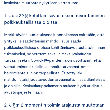
keskeistä muutosta nykytilaan verrattuna:
1. Uusi 29 § kehittämisavustuksen myöntäminen
poikkeuksellisissa oloissa
Merkittävänä uudistuksena luonnoksessa esitetään, että
yrityksille säädettäisiin mahdollisuus saada
poikkeuksellisissa oloissa kehittämisavustusta toiminnan
tukemiseksi, sopeuttamiseksi ja maksuvalmiuden
turvaamiseksi. Covid-19-pandemia on osoittanut, että
varautuminen äkillisiin ja ennalta-arvaamattomiin
häiriötilanteisiin on tarpeellista. Esitetty laki
mahdollistaisi joustavuuden arvaamattomissa tilanteissa
ja on siksi Keskuskauppakamarin mukaan hyvä uudistus
avustusjärjestelmään.
2. 6 §:n 2 momentin toimialarajausta muutetaan