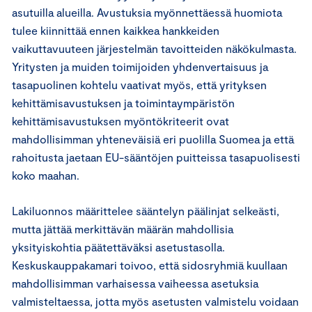
asutuilla alueilla. Avustuksia myönnettäessä huomiota
tulee kiinnittää ennen kaikkea hankkeiden
vaikuttavuuteen järjestelmän tavoitteiden näkökulmasta.
Yritysten ja muiden toimijoiden yhdenvertaisuus ja
tasapuolinen kohtelu vaativat myös, että yrityksen
kehittämisavustuksen ja toimintaympäristön
kehittämisavustuksen myöntökriteerit ovat
mahdollisimman yhteneväisiä eri puolilla Suomea ja että
rahoitusta jaetaan EU-sääntöjen puitteissa tasapuolisesti
koko maahan.
Lakiluonnos määrittelee sääntelyn päälinjat selkeästi,
mutta jättää merkittävän määrän mahdollisia
yksityiskohtia päätettäväksi asetustasolla.
Keskuskauppakamari toivoo, että sidosryhmiä kuullaan
mahdollisimman varhaisessa vaiheessa asetuksia
valmisteltaessa, jotta myös asetusten valmistelu voidaan