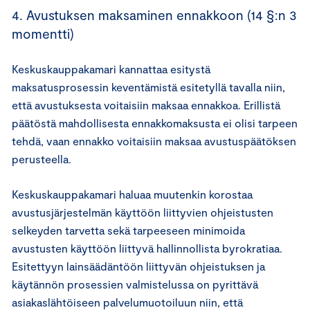
4. Avustuksen maksaminen ennakkoon (14 §:n 3
momentti)
Keskuskauppakamari kannattaa esitystä
maksatusprosessin keventämistä esitetyllä tavalla niin,
että avustuksesta voitaisiin maksaa ennakkoa. Erillistä
päätöstä mahdollisesta ennakkomaksusta ei olisi tarpeen
tehdä, vaan ennakko voitaisiin maksaa avustuspäätöksen
perusteella.
Keskuskauppakamari haluaa muutenkin korostaa
avustusjärjestelmän käyttöön liittyvien ohjeistusten
selkeyden tarvetta sekä tarpeeseen minimoida
avustusten käyttöön liittyvä hallinnollista byrokratiaa.
Esitettyyn lainsäädäntöön liittyvän ohjeistuksen ja
käytännön prosessien valmistelussa on pyrittävä
asiakaslähtöiseen palvelumuotoiluun niin, että