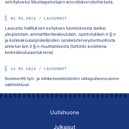
selvitykseksi liikuntapalvelujen arvonlisäverokohtelusta
01.06.2026 / LAUSUNNOT
Lausunto hallituksen esityksen luonnoksesta laeiksi
yliopistolain, ammattikorkeakoululain, opintotukilain 4 §:n
ja korkeakouluopiskelijoiden opiskeluterveydenhuollosta
annetun lain 2 §:n muuttamisesta (tutkinto avoimena
korkeakouluopetuksena)
26.05.2026 / LAUSUNNOT
Kommentti työ- ja elinkeinoministeriön virkapuheenvuoron
valmisteluun
Uutishuone
Julkaisut