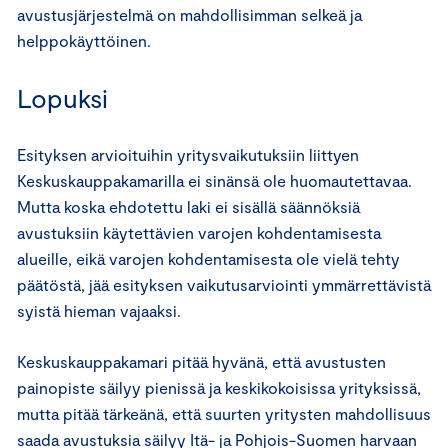
avustusjärjestelmä on mahdollisimman selkeä ja
helppokäyttöinen.
Lopuksi
Esityksen arvioituihin yritysvaikutuksiin liittyen
Keskuskauppakamarilla ei sinänsä ole huomautettavaa.
Mutta koska ehdotettu laki ei sisällä säännöksiä
avustuksiin käytettävien varojen kohdentamisesta
alueille, eikä varojen kohdentamisesta ole vielä tehty
päätöstä, jää esityksen vaikutusarviointi ymmärrettävistä
syistä hieman vajaaksi.
Keskuskauppakamari pitää hyvänä, että avustusten
painopiste säilyy pienissä ja keskikokoisissa yrityksissä,
mutta pitää tärkeänä, että suurten yritysten mahdollisuus
saada avustuksia säilyy Itä- ja Pohjois-Suomen harvaan