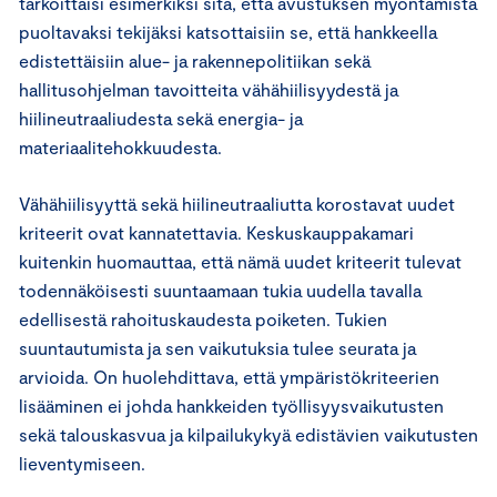
tarkoittaisi esimerkiksi sitä, että avustuksen myöntämistä
puoltavaksi tekijäksi katsottaisiin se, että hankkeella
edistettäisiin alue- ja rakennepolitiikan sekä
hallitusohjelman tavoitteita vähähiilisyydestä ja
hiilineutraaliudesta sekä energia- ja
materiaalitehokkuudesta.
Vähähiilisyyttä sekä hiilineutraaliutta korostavat uudet
kriteerit ovat kannatettavia. Keskuskauppakamari
kuitenkin huomauttaa, että nämä uudet kriteerit tulevat
todennäköisesti suuntaamaan tukia uudella tavalla
edellisestä rahoituskaudesta poiketen. Tukien
suuntautumista ja sen vaikutuksia tulee seurata ja
arvioida. On huolehdittava, että ympäristökriteerien
lisääminen ei johda hankkeiden työllisyysvaikutusten
sekä talouskasvua ja kilpailukykyä edistävien vaikutusten
lieventymiseen.