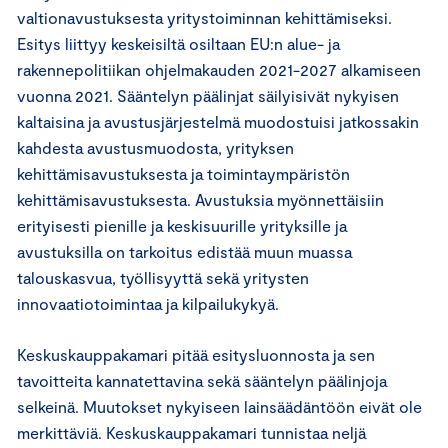
valtionavustuksesta yritystoiminnan kehittämiseksi.
Esitys liittyy keskeisiltä osiltaan EU:n alue- ja
rakennepolitiikan ohjelmakauden 2021-2027 alkamiseen
vuonna 2021. Sääntelyn päälinjat säilyisivät nykyisen
kaltaisina ja avustusjärjestelmä muodostuisi jatkossakin
kahdesta avustusmuodosta, yrityksen
kehittämisavustuksesta ja toimintaympäristön
kehittämisavustuksesta. Avustuksia myönnettäisiin
erityisesti pienille ja keskisuurille yrityksille ja
avustuksilla on tarkoitus edistää muun muassa
talouskasvua, työllisyyttä sekä yritysten
innovaatiotoimintaa ja kilpailukykyä.
Keskuskauppakamari pitää esitysluonnosta ja sen
tavoitteita kannatettavina sekä sääntelyn päälinjoja
selkeinä. Muutokset nykyiseen lainsäädäntöön eivät ole
merkittäviä. Keskuskauppakamari tunnistaa neljä