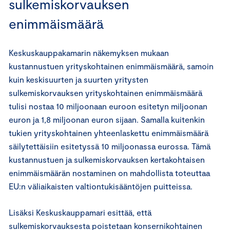
sulkemiskorvauksen
enimmäismäärä
Keskuskauppakamarin näkemyksen mukaan
kustannustuen yrityskohtainen enimmäismäärä, samoin
kuin keskisuurten ja suurten yritysten
sulkemiskorvauksen yrityskohtainen enimmäismäärä
tulisi nostaa 10 miljoonaan euroon esitetyn miljoonan
euron ja 1,8 miljoonan euron sijaan. Samalla kuitenkin
tukien yrityskohtainen yhteenlaskettu enimmäismäärä
säilytettäisiin esitetyssä 10 miljoonassa eurossa. Tämä
kustannustuen ja sulkemiskorvauksen kertakohtaisen
enimmäismäärän nostaminen on mahdollista toteuttaa
EU:n väliaikaisten valtiontukisääntöjen puitteissa.
Lisäksi Keskuskauppamari esittää, että
sulkemiskorvauksesta poistetaan konsernikohtainen