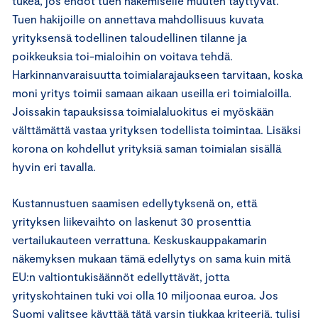
tukea, jos ehdot tuen hakemiselle muuten täyttyvät.
Tuen hakijoille on annettava mahdollisuus kuvata
yrityksensä todellinen taloudellinen tilanne ja
poikkeuksia toi-mialoihin on voitava tehdä.
Harkinnanvaraisuutta toimialarajaukseen tarvitaan, koska
moni yritys toimii samaan aikaan useilla eri toimialoilla.
Joissakin tapauksissa toimialaluokitus ei myöskään
välttämättä vastaa yrityksen todellista toimintaa. Lisäksi
korona on kohdellut yrityksiä saman toimialan sisällä
hyvin eri tavalla.
Kustannustuen saamisen edellytyksenä on, että
yrityksen liikevaihto on laskenut 30 prosenttia
vertailukauteen verrattuna. Keskuskauppakamarin
näkemyksen mukaan tämä edellytys on sama kuin mitä
EU:n valtiontukisäännöt edellyttävät, jotta
yrityskohtainen tuki voi olla 10 miljoonaa euroa. Jos
Suomi valitsee käyttää tätä varsin tiukkaa kriteeriä, tulisi