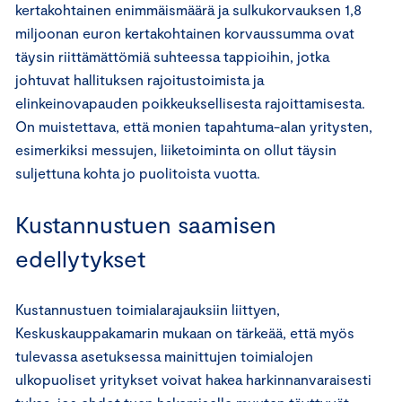
kertakohtainen enimmäismäärä ja sulkukorvauksen 1,8
miljoonan euron kertakohtainen korvaussumma ovat
täysin riittämättömiä suhteessa tappioihin, jotka
johtuvat hallituksen rajoitustoimista ja
elinkeinovapauden poikkeuksellisesta rajoittamisesta.
On muistettava, että monien tapahtuma-alan yritysten,
esimerkiksi messujen, liiketoiminta on ollut täysin
suljettuna kohta jo puolitoista vuotta.
Kustannustuen saamisen
edellytykset
Kustannustuen toimialarajauksiin liittyen,
Keskuskauppakamarin mukaan on tärkeää, että myös
tulevassa asetuksessa mainittujen toimialojen
ulkopuoliset yritykset voivat hakea harkinnanvaraisesti