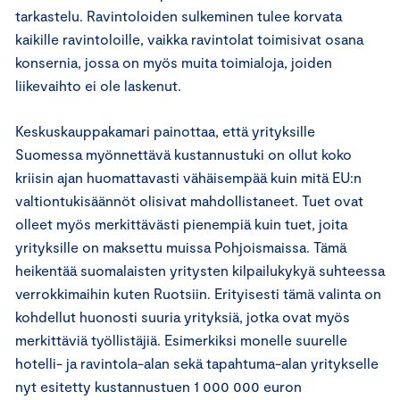
tarkastelu. Ravintoloiden sulkeminen tulee korvata
kaikille ravintoloille, vaikka ravintolat toimisivat osana
konsernia, jossa on myös muita toimialoja, joiden
liikevaihto ei ole laskenut.
Keskuskauppakamari painottaa, että yrityksille
Suomessa myönnettävä kustannustuki on ollut koko
kriisin ajan huomattavasti vähäisempää kuin mitä EU:n
valtiontukisäännöt olisivat mahdollistaneet. Tuet ovat
olleet myös merkittävästi pienempiä kuin tuet, joita
yrityksille on maksettu muissa Pohjoismaissa. Tämä
heikentää suomalaisten yritysten kilpailukykyä suhteessa
verrokkimaihin kuten Ruotsiin. Erityisesti tämä valinta on
kohdellut huonosti suuria yrityksiä, jotka ovat myös
merkittäviä työllistäjiä. Esimerkiksi monelle suurelle
hotelli- ja ravintola-alan sekä tapahtuma-alan yritykselle
nyt esitetty kustannustuen 1 000 000 euron