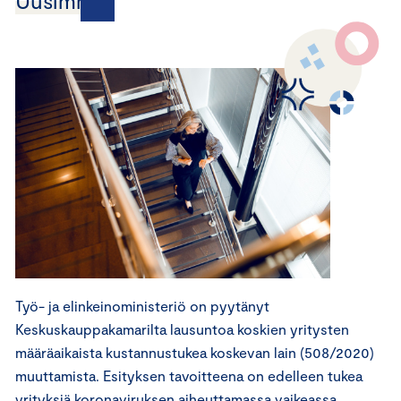
Uusimmat
Työ- ja elinkeinoministeriö on pyytänyt
Keskuskauppakamarilta lausuntoa koskien yritysten
määräaikaista kustannustukea koskevan lain (508/2020)
muuttamista. Esityksen tavoitteena on edelleen tukea
yrityksiä koronaviruksen aiheuttamassa vaikeassa