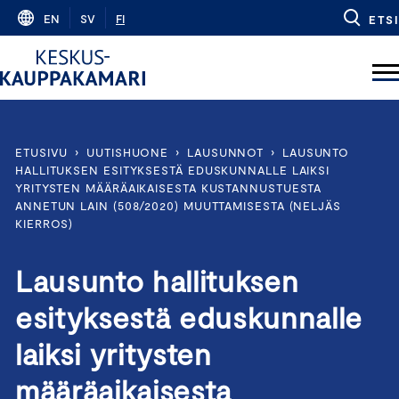
Skip
EN
SV
FI
ETSI
to
content
ETUSIVU
›
UUTISHUONE
›
LAUSUNNOT
›
LAUSUNTO
HALLITUKSEN ESITYKSESTÄ EDUSKUNNALLE LAIKSI
YRITYSTEN MÄÄRÄAIKAISESTA KUSTANNUSTUESTA
ANNETUN LAIN (508/2020) MUUTTAMISESTA (NELJÄS
KIERROS)
Lausunto hallituksen
esityksestä eduskunnalle
laiksi yritysten
määräaikaisesta