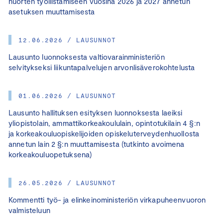
nuorten työllistämiseen vuosina 2026 ja 2027 annetun
asetuksen muuttamisesta
12.06.2026 / LAUSUNNOT
Lausunto luonnoksesta valtiovarainministeriön
selvitykseksi liikuntapalvelujen arvonlisäverokohtelusta
01.06.2026 / LAUSUNNOT
Lausunto hallituksen esityksen luonnoksesta laeiksi
yliopistolain, ammattikorkeakoululain, opintotukilain 4 §:n
ja korkeakouluopiskelijoiden opiskeluterveydenhuollosta
annetun lain 2 §:n muuttamisesta (tutkinto avoimena
korkeakouluopetuksena)
26.05.2026 / LAUSUNNOT
Kommentti työ- ja elinkeinoministeriön virkapuheenvuoron
valmisteluun