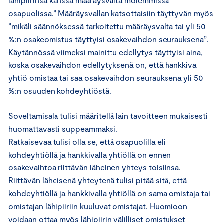
lähipiirinsä kanssa määräysvalta molemmissa
osapuolissa.” Määräysvallan katsottaisiin täyttyvän myös
”mikäli säännöksessä tarkoitettu määräysvalta tai yli 50
%:n osakeomistus täyttyisi osakevaihdon seurauksena”.
Käytännössä viimeksi mainittu edellytys täyttyisi aina,
koska osakevaihdon edellytyksenä on, että hankkiva
yhtiö omistaa tai saa osakevaihdon seurauksena yli 50
%:n osuuden kohdeyhtiöstä.
Soveltamisala tulisi määritellä lain tavoitteen mukaisesti
huomattavasti suppeammaksi.
Ratkaisevaa tulisi olla se, että osapuolilla eli
kohdeyhtiöllä ja hankkivalla yhtiöllä on ennen
osakevaihtoa riittävän läheinen yhteys toisiinsa.
Riittävän läheisenä yhteytenä tulisi pitää sitä, että
kohdeyhtiöllä ja hankkivalla yhtiöllä on sama omistaja tai
omistajan lähipiiriin kuuluvat omistajat. Huomioon
voidaan ottaa myös lähipiirin välilliset omistukset