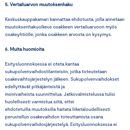
5. Vertailuarvon muutoksenhaku
Keskuskauppakamari kannattaa ehdotusta, jolla annetaan
muutoksenhakuoikeus osakkeen vertailuarvoon myös
osakeyhtiölle, jonka osakkeen arvosta on kysymys.
6. Muita huomioita
Esitysluonnoksessa ei oteta kantaa
sukupolvenvaihdostilanteisiin, jotka toteutetaan
osakevaihtojärjestelyn jälkeen. Sukupolvenvaihdokset
edellyttävät pitkäjänteistä ja
monivaiheista suunnittelua. Jatkovalmistelussa tulisi
huolellisesti varmistua siitä, ettei
ehdotetuilla muutoksilla haitata liiketaloudellisesti
perustellun osakevaihdon toteuttamista osana
sukupolvenvaihdosjärjestelyä. Esitysluonnoksessa ei