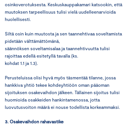
osinkoverotuksesta. Keskuskauppakamari katsookin, että
muutoksen tarpeellisuus tulisi vielä uudelleenarvioida
huolellisesti.
Siltä osin kuin muutosta ja sen taannehtivaa soveltamista
pidetään välttämättömänä,
säännöksen soveltamisalaa ja taannehtivuutta tulisi
rajoittaa edellä esitetyllä tavalla (ks.
kohdat 1.1 ja 1.3).
Perusteluissa olisi hyvä myös täsmentää tilanne, jossa
hankkiva yhtiö tekee kohdeyhtiöön oman pääoman
sijoituksen osakevaihdon jälkeen. Tällainen sijoitus tulisi
huomioida osakkeiden hankintamenossa, jotta
luovutusvoiton määrä ei nouse todellista korkeammaksi.
3. Osakevaihdon rahavastike