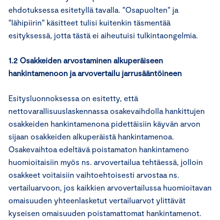
ehdotuksessa esitetyllä tavalla. ”Osapuolten” ja
”lähipiirin” käsitteet tulisi kuitenkin täsmentää
esityksessä, jotta tästä ei aiheutuisi tulkintaongelmia.
1.2 Osakkeiden arvostaminen alkuperäiseen
hankintamenoon ja arvovertailu jarrusääntöineen
Esitysluonnoksessa on esitetty, että
nettovarallisuuslaskennassa osakevaihdolla hankittujen
osakkeiden hankintamenona pidettäisiin käyvän arvon
sijaan osakkeiden alkuperäistä hankintamenoa.
Osakevaihtoa edeltävä poistamaton hankintameno
huomioitaisiin myös ns. arvovertailua tehtäessä, jolloin
osakkeet voitaisiin vaihtoehtoisesti arvostaa ns.
vertailuarvoon, jos kaikkien arvovertailussa huomioitavan
omaisuuden yhteenlasketut vertailuarvot ylittävät
kyseisen omaisuuden poistamattomat hankintamenot.