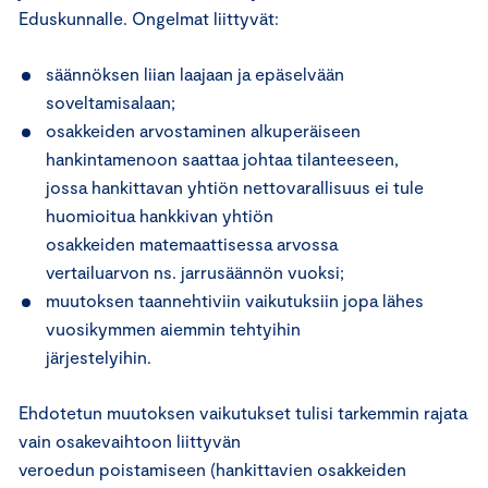
Eduskunnalle. Ongelmat liittyvät:
säännöksen liian laajaan ja epäselvään
soveltamisalaan;
osakkeiden arvostaminen alkuperäiseen
hankintamenoon saattaa johtaa tilanteeseen,
jossa hankittavan yhtiön nettovarallisuus ei tule
huomioitua hankkivan yhtiön
osakkeiden matemaattisessa arvossa
vertailuarvon ns. jarrusäännön vuoksi;
muutoksen taannehtiviin vaikutuksiin jopa lähes
vuosikymmen aiemmin tehtyihin
järjestelyihin.
Ehdotetun muutoksen vaikutukset tulisi tarkemmin rajata
vain osakevaihtoon liittyvän
veroedun poistamiseen (hankittavien osakkeiden