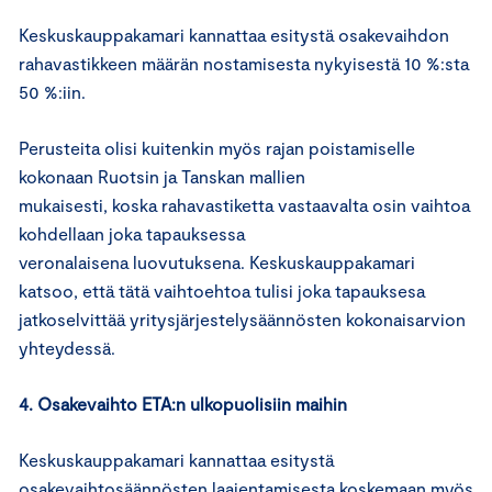
Keskuskauppakamari kannattaa esitystä osakevaihdon
rahavastikkeen määrän nostamisesta nykyisestä 10 %:sta
50 %:iin.
Perusteita olisi kuitenkin myös rajan poistamiselle
kokonaan Ruotsin ja Tanskan mallien
mukaisesti, koska rahavastiketta vastaavalta osin vaihtoa
kohdellaan joka tapauksessa
veronalaisena luovutuksena. Keskuskauppakamari
katsoo, että tätä vaihtoehtoa tulisi joka tapauksesa
jatkoselvittää yritysjärjestelysäännösten kokonaisarvion
yhteydessä.
4. Osakevaihto ETA:n ulkopuolisiin maihin
Keskuskauppakamari kannattaa esitystä
osakevaihtosäännösten laajentamisesta koskemaan myös