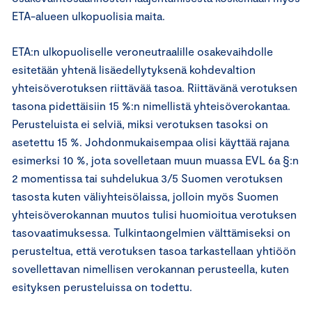
ETA-alueen ulkopuolisia maita.
ETA:n ulkopuoliselle veroneutraalille osakevaihdolle
esitetään yhtenä lisäedellytyksenä kohdevaltion
yhteisöverotuksen riittävää tasoa. Riittävänä verotuksen
tasona pidettäisiin 15 %:n nimellistä yhteisöverokantaa.
Perusteluista ei selviä, miksi verotuksen tasoksi on
asetettu 15 %. Johdonmukaisempaa olisi käyttää rajana
esimerksi 10 %, jota sovelletaan muun muassa EVL 6a §:n
2 momentissa tai suhdelukua 3/5 Suomen verotuksen
tasosta kuten väliyhteisölaissa, jolloin myös Suomen
yhteisöverokannan muutos tulisi huomioitua verotuksen
tasovaatimuksessa. Tulkintaongelmien välttämiseksi on
perusteltua, että verotuksen tasoa tarkastellaan yhtiöön
sovellettavan nimellisen verokannan perusteella, kuten
esityksen perusteluissa on todettu.