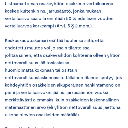
Listaamattoman osakeyhtiön osakkeen vertailuarvoa
koskee kuitenkin ns. jarrusääntö, jonka mukaan
vertailuarvo saa olla enintään 50 % edellisen vuoden
vertailuarvoa korkeampi (ArvL 5 § 2 mom.).
Keskuskauppakamari esittää huolensa siitä, että
ehdotettu muutos voi joissain tilanteissa
johtaa siihen, että osakevaihdon kohteena olleen yhtiön
nettovarallisuus jää tosiasiassa
huomioimatta kokonaan tai osittain
nettovarallisuuslaskennassa. Tällainen tilanne syntyy, jos
kohdeyhtiön osakkeiden alkuperäinen hankintameno on
pieni ja vertailuarvokin jää ns. jarrusäännön vuoksi
merkittävästi alemmaksi kuin osakkeiden laskennallinen
matemaattinen arvo (eli yhtiön nettovarallisuus jaettuna
ulkona olevien osakkeiden määrällä).