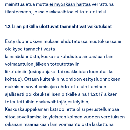
mainittua etua mutta
ei myöskään haittaa
verrattuna
tilanteeseen, jossa osakevaihtoa ei toteutettaisi.
1.3 Liian pitkälle ulottuvat taannehtivat vaikutukset
Esitysluonnoksen mukaan ehdotetussa muutoksessa ei
ole kyse taannehtivasta
lainsäädännöstä, koska se kohdistuu ainoastaan lain
voimaantulon jälkeen toteutettaviin
liiketoimiin (osingonjako, tai osakkeiden luovutus ks.
kohta 2). Ottaen kuitenkin huomioon esitysluonnoksen
mukaisen soveltamisajan ehdotettu ulottuminen
ajallisesti poikkeuksellisen pitkälle aina 1.1.2017 alkaen
toteutettuihin osakevaihtojärjestelyihin,
Keskuskauppakamari katsoo, että olisi perustellumpaa
sitoa soveltamisaika yleiseen kolmen vuoden verotuksen
oikaisun määräaikaan lain voimaantulosta laskettuna.