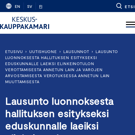
Skip
EN
SV
FI
ETSI
to
content
ETUSIVU
›
UUTISHUONE
›
LAUSUNNOT
›
LAUSUNTO
LUONNOKSESTA HALLITUKSEN ESITYKSEKSI
EDUSKUNNALLE LAEIKSI ELINKEINOTULON
VEROTTAMISESTA ANNETUN LAIN JA VAROJEN
ARVOSTAMISESTA VEROTUKSESSA ANNETUN LAIN
MUUTTAMISESTA
Lausunto luonnoksesta
hallituksen esitykseksi
eduskunnalle laeiksi