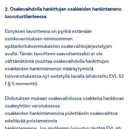
2. Osakevaihdolla hankittujen osakkeiden hankintameno
luovutustilanteessa
Esityksen tavoitteena on pyrkiä estämään
osinkoverotuksen minimoiminen
epätarkoituksenmukaisten osakevaihtojärjestelyjen
avulla. Tämän tavoitteen saavuttamiseksi ei ole
välttämätöntä muuttaa osakevaihdolla hankittujen
osakkeiden hankintamenon määräytymistä
tuloverotuksessa nyt esitetyllä tavalla (ehdotettu EVL 52
f § 5 momentti).
Ehdotuksen mukaan osakevaihdossa osakkeita hankkivan
osakeyhtiön verotuksessa
osakkeiden hankintamenona pidettäisiin osakevaihtoa
edeltävää poistamatonta
hankintamenoa. Jos myöhempi luovutus täyttää EVL 6b