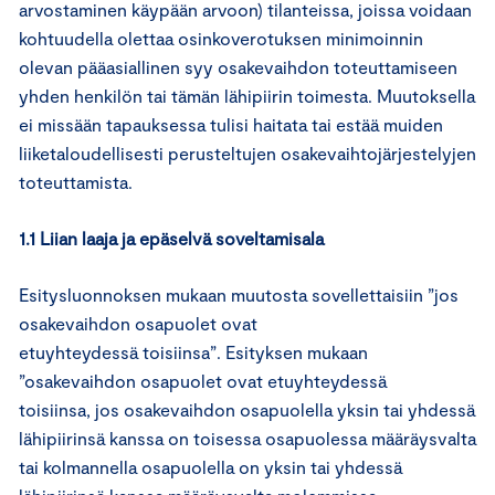
arvostaminen käypään arvoon) tilanteissa, joissa voidaan
kohtuudella olettaa osinkoverotuksen minimoinnin
olevan pääasiallinen syy osakevaihdon toteuttamiseen
yhden henkilön tai tämän lähipiirin toimesta. Muutoksella
ei missään tapauksessa tulisi haitata tai estää muiden
liiketaloudellisesti perusteltujen osakevaihtojärjestelyjen
toteuttamista.
1.1 Liian laaja ja epäselvä soveltamisala
Esitysluonnoksen mukaan muutosta sovellettaisiin ”jos
osakevaihdon osapuolet ovat
etuyhteydessä toisiinsa”. Esityksen mukaan
”osakevaihdon osapuolet ovat etuyhteydessä
toisiinsa, jos osakevaihdon osapuolella yksin tai yhdessä
lähipiirinsä kanssa on toisessa osapuolessa määräysvalta
tai kolmannella osapuolella on yksin tai yhdessä