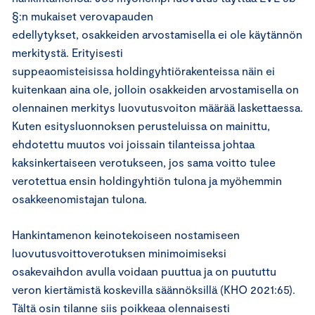
§:n mukaiset verovapauden
edellytykset, osakkeiden arvostamisella ei ole käytännön
merkitystä. Erityisesti
suppeaomisteisissa holdingyhtiörakenteissa näin ei
kuitenkaan aina ole, jolloin osakkeiden arvostamisella on
olennainen merkitys luovutusvoiton määrää laskettaessa.
Kuten esitysluonnoksen perusteluissa on mainittu,
ehdotettu muutos voi joissain tilanteissa johtaa
kaksinkertaiseen verotukseen, jos sama voitto tulee
verotettua ensin holdingyhtiön tulona ja myöhemmin
osakkeenomistajan tulona.
Hankintamenon keinotekoiseen nostamiseen
luovutusvoittoverotuksen minimoimiseksi
osakevaihdon avulla voidaan puuttua ja on puututtu
veron kiertämistä koskevilla säännöksillä (KHO 2021:65).
Tältä osin tilanne siis poikkeaa olennaisesti