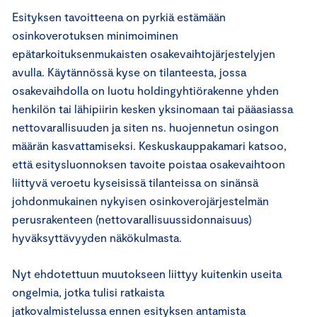
Esityksen tavoitteena on pyrkiä estämään
osinkoverotuksen minimoiminen
epätarkoituksenmukaisten osakevaihtojärjestelyjen
avulla. Käytännössä kyse on tilanteesta, jossa
osakevaihdolla on luotu holdingyhtiörakenne yhden
henkilön tai lähipiirin kesken yksinomaan tai pääasiassa
nettovarallisuuden ja siten ns. huojennetun osingon
määrän kasvattamiseksi. Keskuskauppakamari katsoo,
että esitysluonnoksen tavoite poistaa osakevaihtoon
liittyvä veroetu kyseisissä tilanteissa on sinänsä
johdonmukainen nykyisen osinkoverojärjestelmän
perusrakenteen (nettovarallisuussidonnaisuus)
hyväksyttävyyden näkökulmasta.
Nyt ehdotettuun muutokseen liittyy kuitenkin useita
ongelmia, jotka tulisi ratkaista
jatkovalmistelussa ennen esityksen antamista