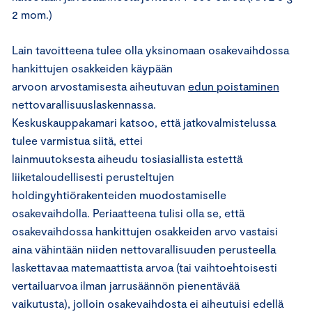
2 mom.)
Lain tavoitteena tulee olla yksinomaan osakevaihdossa
hankittujen osakkeiden käypään
arvoon arvostamisesta aiheutuvan
edun poistaminen
nettovarallisuuslaskennassa.
Keskuskauppakamari katsoo, että jatkovalmistelussa
tulee varmistua siitä, ettei
lainmuutoksesta aiheudu tosiasiallista estettä
liiketaloudellisesti perusteltujen
holdingyhtiörakenteiden muodostamiselle
osakevaihdolla. Periaatteena tulisi olla se, että
osakevaihdossa hankittujen osakkeiden arvo vastaisi
aina vähintään niiden nettovarallisuuden perusteella
laskettavaa matemaattista arvoa (tai vaihtoehtoisesti
vertailuarvoa ilman jarrusäännön pienentävää
vaikutusta), jolloin osakevaihdosta ei aiheutuisi edellä