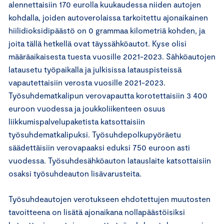
alennettaisiin 170 eurolla kuukaudessa niiden autojen
kohdalla, joiden autoverolaissa tarkoitettu ajonaikainen
hiilidioksidipäästö on 0 grammaa kilometriä kohden, ja
joita tällä hetkellä ovat täyssähköautot. Kyse olisi
määräaikaisesta tuesta vuosille 2021-2023. Sähköautojen
latausetu työpaikalla ja julkisissa latauspisteissä
vapautettaisiin verosta vuosille 2021-2023.
Työsuhdematkalipun verovapautta korotettaisiin 3 400
euroon vuodessa ja joukkoliikenteen osuus
liikkumispalvelupaketista katsottaisiin
työsuhdematkalipuksi. Työsuhdepolkupyöräetu
säädettäisiin verovapaaksi eduksi 750 euroon asti
vuodessa. Työsuhdesähköauton latauslaite katsottaisiin
osaksi työsuhdeauton lisävarusteita.
Työsuhdeautojen verotukseen ehdotettujen muutosten
tavoitteena on lisätä ajonaikana nollapäästöisiksi