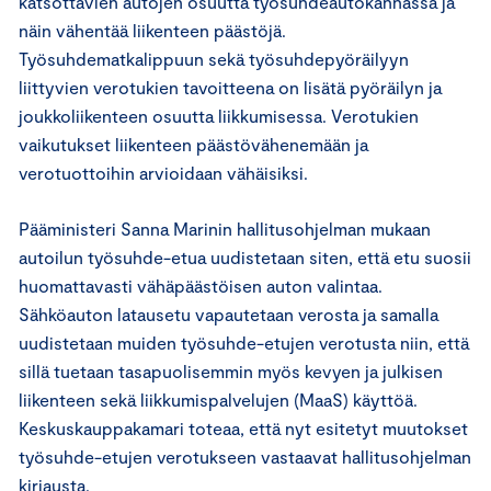
katsottavien autojen osuutta työsuhdeautokannassa ja
näin vähentää liikenteen päästöjä.
Työsuhdematkalippuun sekä työsuhdepyöräilyyn
liittyvien verotukien tavoitteena on lisätä pyöräilyn ja
joukkoliikenteen osuutta liikkumisessa. Verotukien
vaikutukset liikenteen päästövähenemään ja
verotuottoihin arvioidaan vähäisiksi.
Pääministeri Sanna Marinin hallitusohjelman mukaan
autoilun työsuhde-etua uudistetaan siten, että etu suosii
huomattavasti vähäpäästöisen auton valintaa.
Sähköauton latausetu vapautetaan verosta ja samalla
uudistetaan muiden työsuhde-etujen verotusta niin, että
sillä tuetaan tasapuolisemmin myös kevyen ja julkisen
liikenteen sekä liikkumispalvelujen (MaaS) käyttöä.
Keskuskauppakamari toteaa, että nyt esitetyt muutokset
työsuhde-etujen verotukseen vastaavat hallitusohjelman
kirjausta.