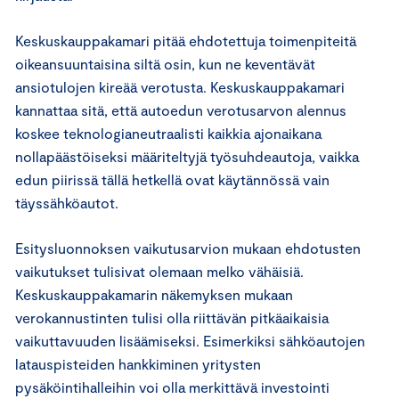
Keskuskauppakamari pitää ehdotettuja toimenpiteitä
oikeansuuntaisina siltä osin, kun ne keventävät
ansiotulojen kireää verotusta. Keskuskauppakamari
kannattaa sitä, että autoedun verotusarvon alennus
koskee teknologianeutraalisti kaikkia ajonaikana
nollapäästöiseksi määriteltyjä työsuhdeautoja, vaikka
edun piirissä tällä hetkellä ovat käytännössä vain
täyssähköautot.
Esitysluonnoksen vaikutusarvion mukaan ehdotusten
vaikutukset tulisivat olemaan melko vähäisiä.
Keskuskauppakamarin näkemyksen mukaan
verokannustinten tulisi olla riittävän pitkäaikaisia
vaikuttavuuden lisäämiseksi. Esimerkiksi sähköautojen
latauspisteiden hankkiminen yritysten
pysäköintihalleihin voi olla merkittävä investointi