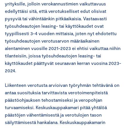
yrityksille, jolloin verokannustimien vaikuttavuus
edellyttäisi sitä, että verotukselliset edut olisivat
pysyviä tai vähintäänkin pitkäaikaisia. Vastaavasti
työsuhdeautojen leasing- tai käyttökaudet ovat
tyypillisesti 3-4 vuoden mittaisia, joten nyt ehdotettu
työsuhdeautojen verotusarvon määräaikainen
alentaminen vuosille 2021-2023 ei ehtisi vaikuttaa niihin
tilanteisiin, joissa työsuhdeautojen leasing- tai
käyttökaudet päättyvät seuraavan kerran vuosina 2023-
2024.
Liikenteen verotusta arvioivan työryhmän tehtävänä on
antaa suosituksia tarvittavista verotoimenpiteistä
päästöohjauksen tehostamiseksi ja veropohjan
turvaamiseksi. Keskuskauppakamari pitää yhtälöä
päästöjen vähentämisestä ja verotulojen tason
säilyttämisestä hankalana. Keskuskauppakamarin