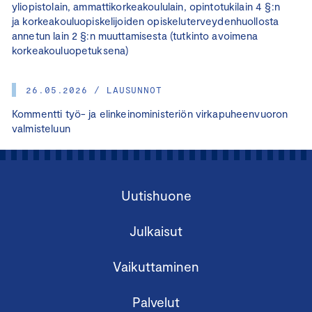
yliopistolain, ammattikorkeakoululain, opintotukilain 4 §:n
ja korkeakouluopiskelijoiden opiskeluterveydenhuollosta
annetun lain 2 §:n muuttamisesta (tutkinto avoimena
korkeakouluopetuksena)
26.05.2026 / LAUSUNNOT
Kommentti työ- ja elinkeinoministeriön virkapuheenvuoron
valmisteluun
Uutishuone
Julkaisut
Vaikuttaminen
Palvelut