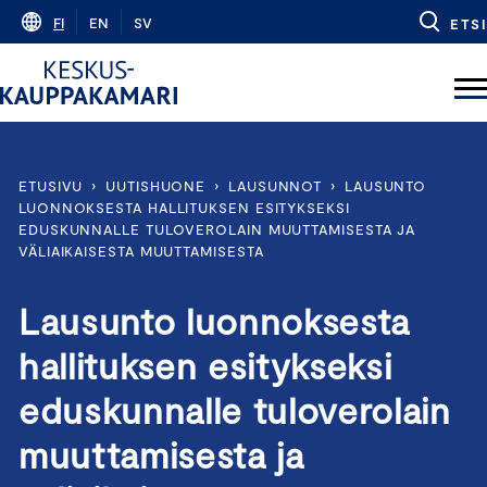
Skip
FI
EN
SV
ETSI
to
content
ETUSIVU
›
UUTISHUONE
›
LAUSUNNOT
›
LAUSUNTO
LUONNOKSESTA HALLITUKSEN ESITYKSEKSI
EDUSKUNNALLE TULOVEROLAIN MUUTTAMISESTA JA
VÄLIAIKAISESTA MUUTTAMISESTA
Lausunto luonnoksesta
hallituksen esitykseksi
eduskunnalle tuloverolain
muuttamisesta ja