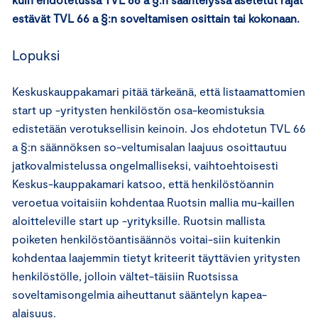
estävät TVL 66 a §:n soveltamisen osittain tai kokonaan.
Lopuksi
Keskuskauppakamari pitää tärkeänä, että listaamattomien
start up -yritysten henkilöstön osa-keomistuksia
edistetään verotuksellisin keinoin. Jos ehdotetun TVL 66
a §:n säännöksen so-veltumisalan laajuus osoittautuu
jatkovalmistelussa ongelmalliseksi, vaihtoehtoisesti
Keskus-kauppakamari katsoo, että henkilöstöannin
veroetua voitaisiin kohdentaa Ruotsin mallia mu-kaillen
aloitteleville start up -yrityksille. Ruotsin mallista
poiketen henkilöstöantisäännös voitai-siin kuitenkin
kohdentaa laajemmin tietyt kriteerit täyttävien yritysten
henkilöstölle, jolloin vältet-täisiin Ruotsissa
soveltamisongelmia aiheuttanut sääntelyn kapea-
alaisuus.