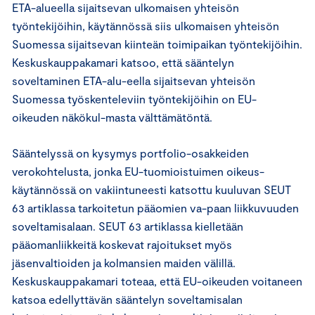
ETA-alueella sijaitsevan ulkomaisen yhteisön
työntekijöihin, käytännössä siis ulkomaisen yhteisön
Suomessa sijaitsevan kiinteän toimipaikan työntekijöihin.
Keskuskauppakamari katsoo, että sääntelyn
soveltaminen ETA-alu-eella sijaitsevan yhteisön
Suomessa työskenteleviin työntekijöihin on EU-
oikeuden näkökul-masta välttämätöntä.
Sääntelyssä on kysymys portfolio-osakkeiden
verokohtelusta, jonka EU-tuomioistuimen oikeus-
käytännössä on vakiintuneesti katsottu kuuluvan SEUT
63 artiklassa tarkoitetun pääomien va-paan liikkuvuuden
soveltamisalaan. SEUT 63 artiklassa kielletään
pääomanliikkeitä koskevat rajoitukset myös
jäsenvaltioiden ja kolmansien maiden välillä.
Keskuskauppakamari toteaa, että EU-oikeuden voitaneen
katsoa edellyttävän sääntelyn soveltamisalan