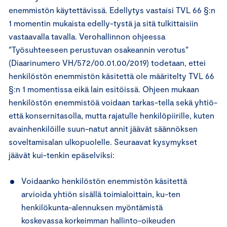
enemmistön käytettävissä. Edellytys vastaisi TVL 66 §:n
1 momentin mukaista edelly-tystä ja sitä tulkittaisiin
vastaavalla tavalla. Verohallinnon ohjeessa
”Työsuhteeseen perustuvan osakeannin verotus”
(Diaarinumero VH/572/00.01.00/2019) todetaan, ettei
henkilöstön enemmistön käsitettä ole määritelty TVL 66
§:n 1 momentissa eikä lain esitöissä. Ohjeen mukaan
henkilöstön enemmistöä voidaan tarkas-tella sekä yhtiö-
että konsernitasolla, mutta rajatulle henkilöpiirille, kuten
avainhenkilöille suun-natut annit jäävät säännöksen
soveltamisalan ulkopuolelle. Seuraavat kysymykset
jäävät kui-tenkin epäselviksi:
Voidaanko henkilöstön enemmistön käsitettä
arvioida yhtiön sisällä toimialoittain, ku-ten
henkilökunta-alennuksen myöntämistä
koskevassa korkeimman hallinto-oikeuden