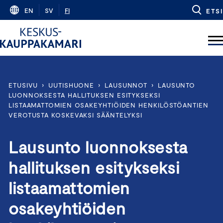
Skip
EN
SV
FI
ETSI
to
content
ETUSIVU
›
UUTISHUONE
›
LAUSUNNOT
›
LAUSUNTO
LUONNOKSESTA HALLITUKSEN ESITYKSEKSI
LISTAAMATTOMIEN OSAKEYHTIÖIDEN HENKILÖSTÖANTIEN
VEROTUSTA KOSKEVAKSI SÄÄNTELYKSI
Lausunto luonnoksesta
hallituksen esitykseksi
listaamattomien
osakeyhtiöiden