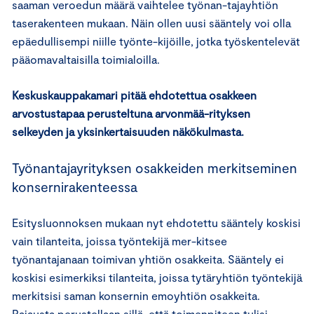
saaman veroedun määrä vaihtelee työnan-tajayhtiön
taserakenteen mukaan. Näin ollen uusi sääntely voi olla
epäedullisempi niille työnte-kijöille, jotka työskentelevät
pääomavaltaisilla toimialoilla.
Keskuskauppakamari pitää ehdotettua osakkeen
arvostustapaa perusteltuna arvonmää-rityksen
selkeyden ja yksinkertaisuuden näkökulmasta.
Työnantajayrityksen osakkeiden merkitseminen
konsernirakenteessa
Esitysluonnoksen mukaan nyt ehdotettu sääntely koskisi
vain tilanteita, joissa työntekijä mer-kitsee
työnantajanaan toimivan yhtiön osakkeita. Sääntely ei
koskisi esimerkiksi tilanteita, joissa tytäryhtiön työntekijä
merkitsisi saman konsernin emoyhtiön osakkeita.
Rajausta perustellaan sillä, että toimenpiteen tulisi