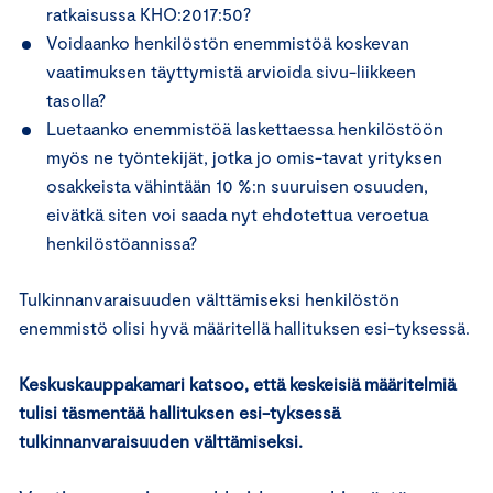
ratkaisussa KHO:2017:50?
Voidaanko henkilöstön enemmistöä koskevan
vaatimuksen täyttymistä arvioida sivu-liikkeen
tasolla?
Luetaanko enemmistöä laskettaessa henkilöstöön
myös ne työntekijät, jotka jo omis-tavat yrityksen
osakkeista vähintään 10 %:n suuruisen osuuden,
eivätkä siten voi saada nyt ehdotettua veroetua
henkilöstöannissa?
Tulkinnanvaraisuuden välttämiseksi henkilöstön
enemmistö olisi hyvä määritellä hallituksen esi-tyksessä.
Keskuskauppakamari katsoo, että keskeisiä määritelmiä
tulisi täsmentää hallituksen esi-tyksessä
tulkinnanvaraisuuden välttämiseksi.