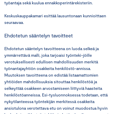
työantaja sekä kuulua ennakkoperintärekisteriin.
Keskuskauppakamari esittää lausuntonaan kunnioittaen
seuraavaa.
Ehdotetun sääntelyn tavoitteet
Ehdotetun sääntelyn tavoitteena on luoda selkeä ja
ymmärrettävä malli, joka tarjoaisi työnteki-jöille
verotuksellisesti edullisen mahdollisuuden merkitä
työnantajayhtiön osakkeita henkilöstö-annissa.
Muutoksen tavoitteena on edistää listaamattomien
yhtiöiden mahdollisuuksia sitouttaa henkilöstöä ja
selkeyttää osakkeen arvostamiseen liittyviä haasteita
henkilöstöanneissa. Esi-tysluonnoksessa todetaan, että
nykytilanteessa työntekijän merkitessä osakkeita
ansiotulona verotettava etu on voinut muodostua hyvin