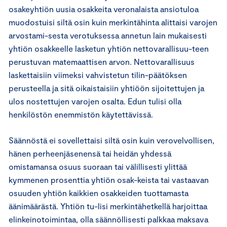
osakeyhtiön uusia osakkeita veronalaista ansiotuloa
muodostuisi siltä osin kuin merkintähinta alittaisi varojen
arvostami-sesta verotuksessa annetun lain mukaisesti
yhtiön osakkeelle lasketun yhtiön nettovarallisuu-teen
perustuvan matemaattisen arvon. Nettovarallisuus
laskettaisiin viimeksi vahvistetun tilin-päätöksen
perusteella ja sitä oikaistaisiin yhtiöön sijoitettujen ja
ulos nostettujen varojen osalta. Edun tulisi olla
henkilöstön enemmistön käytettävissä.
Säännöstä ei sovellettaisi siltä osin kuin verovelvollisen,
hänen perheenjäsenensä tai heidän yhdessä
omistamansa osuus suoraan tai välillisesti ylittää
kymmenen prosenttia yhtiön osak-keista tai vastaavan
osuuden yhtiön kaikkien osakkeiden tuottamasta
äänimäärästä. Yhtiön tu-lisi merkintähetkellä harjoittaa
elinkeinotoimintaa, olla säännöllisesti palkkaa maksava