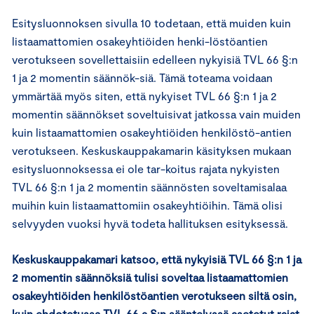
Esitysluonnoksen sivulla 10 todetaan, että muiden kuin
listaamattomien osakeyhtiöiden henki-löstöantien
verotukseen sovellettaisiin edelleen nykyisiä TVL 66 §:n
1 ja 2 momentin säännök-siä. Tämä toteama voidaan
ymmärtää myös siten, että nykyiset TVL 66 §:n 1 ja 2
momentin säännökset soveltuisivat jatkossa vain muiden
kuin listaamattomien osakeyhtiöiden henkilöstö-antien
verotukseen. Keskuskauppakamarin käsityksen mukaan
esitysluonnoksessa ei ole tar-koitus rajata nykyisten
TVL 66 §:n 1 ja 2 momentin säännösten soveltamisalaa
muihin kuin listaamattomiin osakeyhtiöihin. Tämä olisi
selvyyden vuoksi hyvä todeta hallituksen esityksessä.
Keskuskauppakamari katsoo, että nykyisiä TVL 66 §:n 1 ja
2 momentin säännöksiä tulisi soveltaa listaamattomien
osakeyhtiöiden henkilöstöantien verotukseen siltä osin,
kuin ehdotetussa TVL 66 a §:n sääntelyssä asetetut rajat