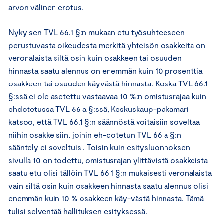
arvon välinen erotus.
Nykyisen TVL 66.1 §:n mukaan etu työsuhteeseen
perustuvasta oikeudesta merkitä yhteisön osakkeita on
veronalaista siltä osin kuin osakkeen tai osuuden
hinnasta saatu alennus on enemmän kuin 10 prosenttia
osakkeen tai osuuden käyvästä hinnasta. Koska TVL 66.1
§:ssä ei ole asetettu vastaavaa 10 %:n omistusrajaa kuin
ehdotetussa TVL 66 a §:ssä, Keskuskaup-pakamari
katsoo, että TVL 66.1 §:n säännöstä voitaisiin soveltaa
niihin osakkeisiin, joihin eh-dotetun TVL 66 a §:n
sääntely ei soveltuisi. Toisin kuin esitysluonnoksen
sivulla 10 on todettu, omistusrajan ylittävistä osakkeista
saatu etu olisi tällöin TVL 66.1 §:n mukaisesti veronalaista
vain siltä osin kuin osakkeen hinnasta saatu alennus olisi
enemmän kuin 10 % osakkeen käy-västä hinnasta. Tämä
tulisi selventää hallituksen esityksessä.