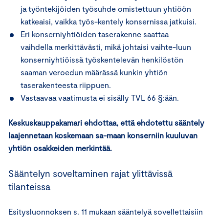
ja työntekijöiden työsuhde omistettuun yhtiöön
katkeaisi, vaikka työs-kentely konsernissa jatkuisi.
Eri konserniyhtiöiden taserakenne saattaa
vaihdella merkittävästi, mikä johtaisi vaihte-luun
konserniyhtiöissä työskentelevän henkilöstön
saaman veroedun määrässä kunkin yhtiön
taserakenteesta riippuen.
Vastaavaa vaatimusta ei sisälly TVL 66 §:ään.
Keskuskauppakamari ehdottaa, että ehdotettu sääntely
laajennetaan koskemaan sa-maan konserniin kuuluvan
yhtiön osakkeiden merkintää.
Sääntelyn soveltaminen rajat ylittävissä
tilanteissa
Esitysluonnoksen s. 11 mukaan sääntelyä sovellettaisiin