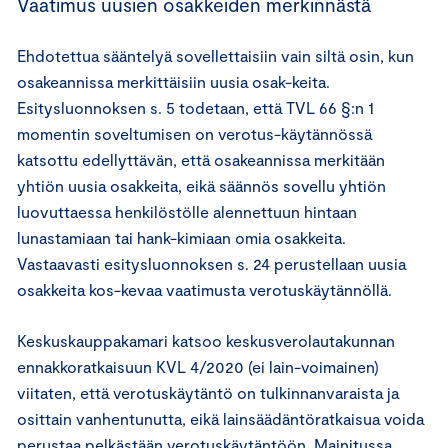
Vaatimus uusien osakkeiden merkinnästä
Ehdotettua sääntelyä sovellettaisiin vain siltä osin, kun
osakeannissa merkittäisiin uusia osak-keita.
Esitysluonnoksen s. 5 todetaan, että TVL 66 §:n 1
momentin soveltumisen on verotus-käytännössä
katsottu edellyttävän, että osakeannissa merkitään
yhtiön uusia osakkeita, eikä säännös sovellu yhtiön
luovuttaessa henkilöstölle alennettuun hintaan
lunastamiaan tai hank-kimiaan omia osakkeita.
Vastaavasti esitysluonnoksen s. 24 perustellaan uusia
osakkeita kos-kevaa vaatimusta verotuskäytännöllä.
Keskuskauppakamari katsoo keskusverolautakunnan
ennakkoratkaisuun KVL 4/2020 (ei lain-voimainen)
viitaten, että verotuskäytäntö on tulkinnanvaraista ja
osittain vanhentunutta, eikä lainsäädäntöratkaisua voida
perustaa pelkästään verotuskäytäntöön. Mainitussa