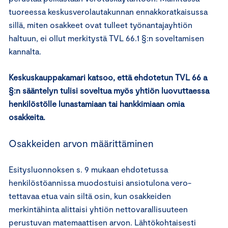
tuoreessa keskusverolautakunnan ennakkoratkaisussa
sillä, miten osakkeet ovat tulleet työnantajayhtiön
haltuun, ei ollut merkitystä TVL 66.1 §:n soveltamisen
kannalta.
Keskuskauppakamari katsoo, että ehdotetun TVL 66 a
§:n sääntelyn tulisi soveltua myös yhtiön luovuttaessa
henkilöstölle lunastamiaan tai hankkimiaan omia
osakkeita.
Osakkeiden arvon määrittäminen
Esitysluonnoksen s. 9 mukaan ehdotetussa
henkilöstöannissa muodostuisi ansiotulona vero-
tettavaa etua vain siltä osin, kun osakkeiden
merkintähinta alittaisi yhtiön nettovarallisuuteen
perustuvan matemaattisen arvon. Lähtökohtaisesti