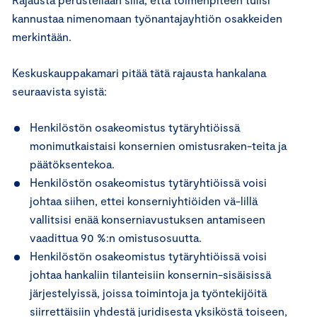
kannustaa nimenomaan työnantajayhtiön osakkeiden
merkintään.
Keskuskauppakamari pitää tätä rajausta hankalana
seuraavista syistä:
Henkilöstön osakeomistus tytäryhtiöissä
monimutkaistaisi konsernien omistusraken-teita ja
päätöksentekoa.
Henkilöstön osakeomistus tytäryhtiöissä voisi
johtaa siihen, ettei konserniyhtiöiden vä-lillä
vallitsisi enää konserniavustuksen antamiseen
vaadittua 90 %:n omistusosuutta.
Henkilöstön osakeomistus tytäryhtiöissä voisi
johtaa hankaliin tilanteisiin konsernin-sisäisissä
järjestelyissä, joissa toimintoja ja työntekijöitä
siirrettäisiin yhdestä juridisesta yksiköstä toiseen,