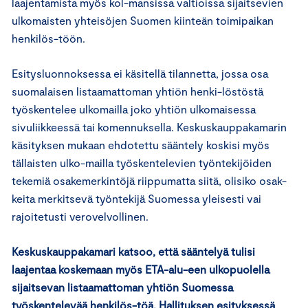
laajentamista myös kol-mansissa valtioissa sijaitsevien
ulkomaisten yhteisöjen Suomen kiinteän toimipaikan
henkilös-töön.
Esitysluonnoksessa ei käsitellä tilannetta, jossa osa
suomalaisen listaamattoman yhtiön henki-löstöstä
työskentelee ulkomailla joko yhtiön ulkomaisessa
sivuliikkeessä tai komennuksella. Keskuskauppakamarin
käsityksen mukaan ehdotettu sääntely koskisi myös
tällaisten ulko-mailla työskentelevien työntekijöiden
tekemiä osakemerkintöjä riippumatta siitä, olisiko osak-
keita merkitsevä työntekijä Suomessa yleisesti vai
rajoitetusti verovelvollinen.
Keskuskauppakamari katsoo, että sääntelyä tulisi
laajentaa koskemaan myös ETA-alu-een ulkopuolella
sijaitsevan listaamattoman yhtiön Suomessa
työskentelevää henkilös-töä. Hallituksen esityksessä