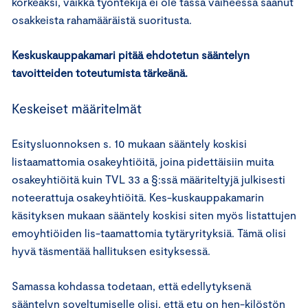
korkeaksi, vaikka työntekijä ei ole tässä vaiheessa saanut
osakkeista rahamääräistä suoritusta.
Keskuskauppakamari pitää ehdotetun sääntelyn
tavoitteiden toteutumista tärkeänä.
Keskeiset määritelmät
Esitysluonnoksen s. 10 mukaan sääntely koskisi
listaamattomia osakeyhtiöitä, joina pidettäisiin muita
osakeyhtiöitä kuin TVL 33 a §:ssä määriteltyjä julkisesti
noteerattuja osakeyhtiöitä. Kes-kuskauppakamarin
käsityksen mukaan sääntely koskisi siten myös listattujen
emoyhtiöiden lis-taamattomia tytäryrityksiä. Tämä olisi
hyvä täsmentää hallituksen esityksessä.
Samassa kohdassa todetaan, että edellytyksenä
sääntelyn soveltumiselle olisi, että etu on hen-kilöstön