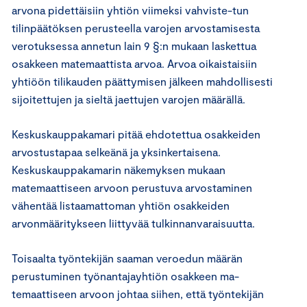
arvona pidettäisiin yhtiön viimeksi vahviste-tun
tilinpäätöksen perusteella varojen arvostamisesta
verotuksessa annetun lain 9 §:n mukaan laskettua
osakkeen matemaattista arvoa. Arvoa oikaistaisiin
yhtiöön tilikauden päättymisen jälkeen mahdollisesti
sijoitettujen ja sieltä jaettujen varojen määrällä.
Keskuskauppakamari pitää ehdotettua osakkeiden
arvostustapaa selkeänä ja yksinkertaisena.
Keskuskauppakamarin näkemyksen mukaan
matemaattiseen arvoon perustuva arvostaminen
vähentää listaamattoman yhtiön osakkeiden
arvonmääritykseen liittyvää tulkinnanvaraisuutta.
Toisaalta työntekijän saaman veroedun määrän
perustuminen työnantajayhtiön osakkeen ma-
temaattiseen arvoon johtaa siihen, että työntekijän