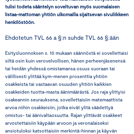
tulisi todeta sääntelyn soveltuvan myös suomalaisen
listaa-mattoman yhtiön ulkomailla sijaitsevan sivuliikkeen
henkilöstöön.
Ehdotetun TVL 66 a §:n suhde TVL 66 §:ään
Esitysluonnoksen s. 10 mukaan säännöstä ei sovellettaisi
siltä osin kuin verovelvollisen, hänen perheenjäsenensä
tai heidän yhdessä omistamansa osuus suoraan tai
välillisesti ylittää kym-menen prosenttia yhtiön
osakkeista tai vastaavan osuuden yhtiön kaikkien
osakkeiden tuotta-masta äänimäärästä. Jos raja ylittyisi
osakeannin seurauksena, sovellettaisiin matemaattista
arvoa niihin osakkeisiin, jotka eivät ylitä säädettyä
omistus- tai äänivaltaosuutta. Rajan ylittävät osakkeet
arvostettaisiin käypään arvoon ja veronalaiseksi
ansiotuloksi katsottaisiin merkintä-hinnan ja käyvän