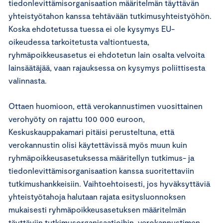
tiedonlevittämisorganisaation määritelmän täyttävän
yhteistyötahon kanssa tehtävään tutkimusyhteistyöhön.
Koska ehdotetussa tuessa ei ole kysymys EU-
oikeudessa tarkoitetusta valtiontuesta,
ryhmäpoikkeusasetus ei ehdotetun lain osalta velvoita
lainsäätäjää, vaan rajauksessa on kysymys poliittisesta
valinnasta.
Ottaen huomioon, että verokannustimen vuosittainen
verohyöty on rajattu 100 000 euroon,
Keskuskauppakamari pitäisi perusteltuna, että
verokannustin olisi käytettävissä myös muun kuin
ryhmäpoikkeusasetuksessa määritellyn tutkimus- ja
tiedonlevittämisorganisaation kanssa suoritettaviin
tutkimushankkeisiin. Vaihtoehtoisesti, jos hyväksyttäviä
yhteistyötahoja halutaan rajata esitysluonnoksen
mukaisesti ryhmäpoikkeusasetuksen määritelmän
täyttäviin tutkimusorganisaatioihin, verokannustimen