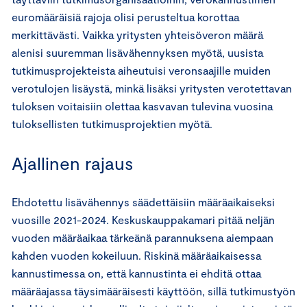
euromääräisiä rajoja olisi perusteltua korottaa
merkittävästi. Vaikka yritysten yhteisöveron määrä
alenisi suuremman lisävähennyksen myötä, uusista
tutkimusprojekteista aiheutuisi veronsaajille muiden
verotulojen lisäystä, minkä lisäksi yritysten verotettavan
tuloksen voitaisiin olettaa kasvavan tulevina vuosina
tuloksellisten tutkimusprojektien myötä.
Ajallinen rajaus
Ehdotettu lisävähennys säädettäisiin määräaikaiseksi
vuosille 2021-2024. Keskuskauppakamari pitää neljän
vuoden määräaikaa tärkeänä parannuksena aiempaan
kahden vuoden kokeiluun. Riskinä määräaikaisessa
kannustimessa on, että kannustinta ei ehditä ottaa
määräajassa täysimääräisesti käyttöön, sillä tutkimustyön