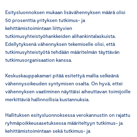
Esitysluonnoksen mukaan lisävähennyksen määrä olisi
50 prosenttia yrityksen tutkimus- ja
kehittämistoimintaan liittyvien
tutkimusyhteistyöhankkeiden alihankintalaskuista.
Edellytyksenä vähennyksen tekemiselle olisi, että
tutkimusyhteistyötä tehdään määritelmän täyttävän
tutkimusorganisaation kanssa.
Keskuskauppakamari pitää esitettyä mallia selkeänä
vähennysoikeuden syntymisen osalta. On hyvä, ettei
vähennyksen vaatiminen näyttäisi aiheuttavan toimijoille
merkittäviä hallinnollisia kustannuksia.
Hallituksen esitysluonnoksessa verokannustin on rajattu
ryhmäpoikkeusasetuksessa määriteltyyn tutkimus- ja
kehittämistoimintaan sekä tutkimus- ja