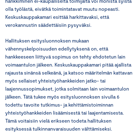
hankkiminen ei-kaupalliselta toimijalta voi monista syistä
olla työlästä, eivätkä toimintatavat muutu nopeasti.
Keskuskauppakamari esittää harkittavaksi, että
verokannustin säädettäisiin pysyväksi.
Hallituksen esitysluonnoksen mukaan
vähennyskelpoisuuden edellytyksenä on, että
hankkeeseen liittyvä sopimus on tehty ehdotetun lain
voimaantulon jälkeen. Keskuskauppakamari pitää ajallista
rajausta sinänsä selkeänä, ja katsoo määritelmän kattavan
myös sellaiset yhteistyöhankkeiden jatko- tai
laajennussopimukset, jotka solmitaan lain voimaantulon
jälkeen. Tätä tukee myös esitysluonnoksen sivulla 6
todettu tavoite tutkimus- ja kehittämistoiminnan
yhteistyöhankkeiden lisäämisestä tai laajentamisesta.
Tämä voitaisiin vielä erikseen todeta hallituksen
esityksessä tulkinnanvaraisuuden välttämiseksi.