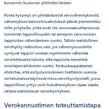
konserniin kuuluvien yhtiöiden kesken.
Koska kysymys on ylimääräisestä verovähennyksestä,
vähennyksen kannustinvaikutukset jäävät pienemmiksi
niille yrityksille, jotka eivät ole veronmaksutilanteessa
toiminnan tappiollisuuden tai aiempien verovuosien
tappioiden vähentämisen vuoksi. Tällöin mahdollinen
verohyöty realisoituu vain, jos vähennysvuodelta
syntyvät tappiot voidaan myöhemmin vähentää
verotettavasta tulosta, eikä tappioita menetetä
omistajanvaihdosten vuoksi. Keskuskauppakamari
ehdottaa, että esitysluonnokseen lisättäisiin useissa
vertailumaissa käytössä oleva veronhyvitysmalli, jossa
tappiollinen yritys voisi lisävähennyksen sijaan saada
rahana maksettavan veronhyvityksen.
Verokannustimen toteuttamistapa