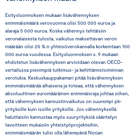
Esitysluonnoksen mukaan lisävähennyksen
enimmäismäärä verovuonna olisi 500 000 euroa ja
alaraja 5 000 euroa. Koska vähennys tehtäisiin
veronalaisesta tulosta, vaikutus maksettavan veron
määrään olisi 20 %:n yhteisöverokannalla korkeintaan 100
000 euroa vuodessa. Esitysluonnoksen s. 9 mukaan
ehdotetun lisävähennyksen arvioidaan olevan OECD-
vertailussa pienimpiä tutkimus- ja kehittämistoiminnan
verotukia. Keskuskauppakamari pitää lisävähennyksen
enimmäismäärää alhaisena ja toteaa, että vähennyksen
absoluuttinen euromääräinen enimmäisraja johtaa siihen,
että vähennyksen kannustinvaikutus on suurempi pk-
yrityksille kuin isoille yrityksille. Jos vähennyksellä
haluttaisiin kannustaa myös suuryrityksiä sääntelyn
tavoitteen mukaisiin yhteistyöprojekteihin,
enimmäismäärän tulisi olla lähempänä Norjan