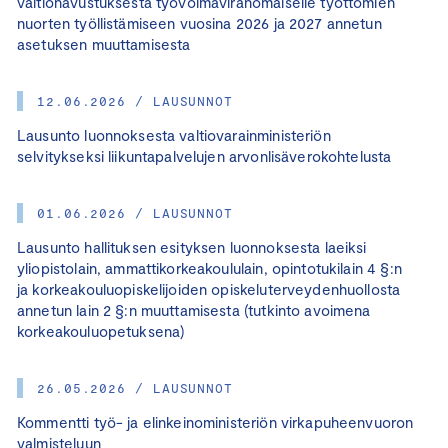
valtionavustuksesta työvoimaviranomaiselle työttömien
nuorten työllistämiseen vuosina 2026 ja 2027 annetun
asetuksen muuttamisesta
12.06.2026 / LAUSUNNOT
Lausunto luonnoksesta valtiovarainministeriön
selvitykseksi liikuntapalvelujen arvonlisäverokohtelusta
01.06.2026 / LAUSUNNOT
Lausunto hallituksen esityksen luonnoksesta laeiksi
yliopistolain, ammattikorkeakoululain, opintotukilain 4 §:n
ja korkeakouluopiskelijoiden opiskeluterveydenhuollosta
annetun lain 2 §:n muuttamisesta (tutkinto avoimena
korkeakouluopetuksena)
26.05.2026 / LAUSUNNOT
Kommentti työ- ja elinkeinoministeriön virkapuheenvuoron
valmisteluun