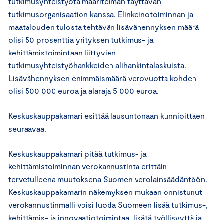
tutkimusyhteistyötä määritelmän täyttävän
tutkimusorganisaation kanssa. Elinkeinotoiminnan ja
maatalouden tulosta tehtävän lisävähennyksen määrä
olisi 50 prosenttia yrityksen tutkimus- ja
kehittämistoimintaan liittyvien
tutkimusyhteistyöhankkeiden alihankintalaskuista.
Lisävähennyksen enimmäismäärä verovuotta kohden
olisi 500 000 euroa ja alaraja 5 000 euroa.
Keskuskauppakamari esittää lausuntonaan kunnioittaen
seuraavaa.
Keskuskauppakamari pitää tutkimus- ja
kehittämistoiminnan verokannustinta erittäin
tervetulleena muutoksena Suomen verolainsäädäntöön.
Keskuskauppakamarin näkemyksen mukaan onnistunut
verokannustinmalli voisi luoda Suomeen lisää tutkimus-,
kehittämis- ja innovaatiotoimintaa, lisätä työllisyyttä ja