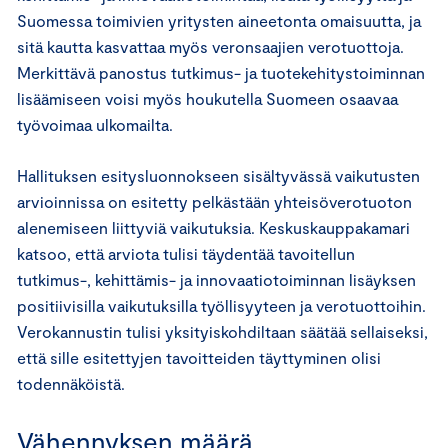
Suomessa toimivien yritysten aineetonta omaisuutta, ja
sitä kautta kasvattaa myös veronsaajien verotuottoja.
Merkittävä panostus tutkimus- ja tuotekehitystoiminnan
lisäämiseen voisi myös houkutella Suomeen osaavaa
työvoimaa ulkomailta.
Hallituksen esitysluonnokseen sisältyvässä vaikutusten
arvioinnissa on esitetty pelkästään yhteisöverotuoton
alenemiseen liittyviä vaikutuksia. Keskuskauppakamari
katsoo, että arviota tulisi täydentää tavoitellun
tutkimus-, kehittämis- ja innovaatiotoiminnan lisäyksen
positiivisilla vaikutuksilla työllisyyteen ja verotuottoihin.
Verokannustin tulisi yksityiskohdiltaan säätää sellaiseksi,
että sille esitettyjen tavoitteiden täyttyminen olisi
todennäköistä.
Vähennyksen määrä