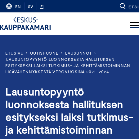
Skip
EN
SV
FI
ETSI
to
content
ETUSIVU
›
UUTISHUONE
›
LAUSUNNOT
›
LAUSUNTOPYYNTÖ LUONNOKSESTA HALLITUKSEN
ESITYKSEKSI LAIKSI TUTKIMUS- JA KEHITTÄMISTOIMINNAN
LISÄVÄHENNYKSESTÄ VEROVUOSINA 2021–2024
Lausuntopyyntö
luonnoksesta hallituksen
esitykseksi laiksi tutkimus-
ja kehittämistoiminnan