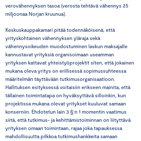
verovähennyksen tasoa (verosta tehtävä vähennys 25
miljoonaa Norjan kruunua).
Keskuskauppakamari pitää todennäköisenä, että
yrityskohtainen vähennyksen yläraja sekä
vähennysoikeuden muodostuminen laskun maksajalle
kannustavat yrityksiä organisoimaan useamman
yrityksen kattavat yhteistyöprojektit siten, että jokainen
mukana oleva yritys on erillisessä sopimussuhteessa
määritelmän täyttävään tutkimusorganisaatioon.
Hallituksen esityksessä voitaisiin erikseen mainita, että
tällainen toimintatapa on hyväksyttävä silloinkin, kun
projektissa mukana olevat yritykset kuuluvat samaan
konserniin. Ehdotetun lain 3 §:n 1 momentin vaatimus
siitä, että tutkimus- ja kehittämistoiminnan on liityttävä
yrityksen omaan toimintaan, rajaa joka tapauksessa
mahdollisuutta pilkkoa tutkimushankkeita samaan