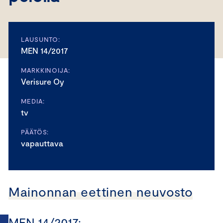
LAUSUNTO:
MEN 14/2017
MARKKINOIJA:
Verisure Oy
MEDIA:
tv
PÄÄTÖS:
vapauttava
Mainonnan eettinen neuvosto
MEN 14/2017: