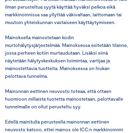
ilman perusteltua syytä käyttää hyväksi pelkoa eikä
markkinoinnissa saa yllyttää väkivaltaan, laittomaan tai
muutoin yhteiskunnan vastaiseen käyttäytymiseen.
Mainoksella mainostetaan kodin
murtohälytysjärjestelmää. Mainoksessa esitetään tilanne,
jossa perheen kotiin murtaudutaan. Lisäksi siinä
näytetään hälytyskeskuksen toimintaa, vartijaa ja
mainostettavia tuotteita. Mainoksessa on hiukan
pelottava tunnelma.
Mainonnan eettinen neuvosto toteaa, että ottaen
huomioon millaista tuotetta mainostetaan, pelottavalle
tunnelmalle on ollut perusteltu syy.
Edellä mainitulla perusteella mainonnan eettinen
neuvosto katsoo, ettei mainos ole ICC:n markkinoinnin