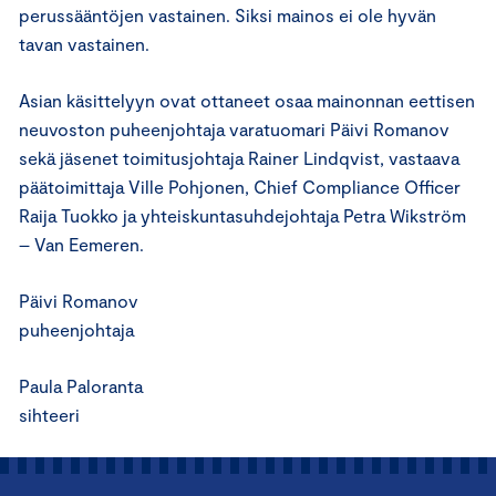
perussääntöjen vastainen. Siksi mainos ei ole hyvän
tavan vastainen.
Asian käsittelyyn ovat ottaneet osaa mainonnan eettisen
neuvoston puheenjohtaja varatuomari Päivi Romanov
sekä jäsenet toimitusjohtaja Rainer Lindqvist, vastaava
päätoimittaja Ville Pohjonen, Chief Compliance Officer
Raija Tuokko ja yhteiskuntasuhdejohtaja Petra Wikström
– Van Eemeren.
Päivi Romanov
puheenjohtaja
Paula Paloranta
sihteeri