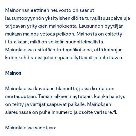
Mainonnan eettinen neuvosto on saanut
lausuntopyynnön yksityishenkilöltä turvallisuuspalveluja
tarjoavan yrityksen mainoksesta. Lausunnon pyytäjän
mukaan mainos vetoaa pelkoon. Mainosta on esitetty
ilta-aikaan, mikä on selkeän suunnitelmallista.
Mainoksessa esitetään todennäköisenä, että katsojan
kotiin kohdistuisi jotain epämiellyttävää ja pelottavaa.
Mainos
Mainoksessa kuvataan tilannetta, jossa kotitaloon
murtaudutaan. Tämän jälkeen näytetään, kuinka hälytys
on tehty ja vartijat saapuvat paikalle. Mainoksen
alareunassa on puhelinnumero ja osoite verisure.fi.
Mainoksessa sanotaan: