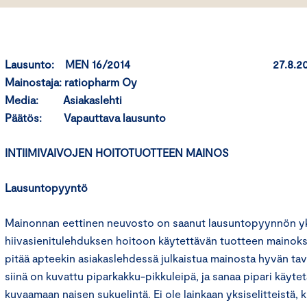
Lausunto: MEN 16/2014 27.8.20
Mainostaja: ratiopharm Oy
Media: Asiakaslehti
Päätös: Vapauttava lausunto
INTIIMIVAIVOJEN HOITOTUOTTEEN MAINOS
Lausuntopyyntö
Mainonnan eettinen neuvosto on saanut lausuntopyynnön yks
hiivasienitulehduksen hoitoon käytettävän tuotteen mainok
pitää apteekin asiakaslehdessä julkaistua mainosta hyvän tav
siinä on kuvattu piparkakku-pikkuleipä, ja sanaa pipari käyt
kuvaamaan naisen sukuelintä. Ei ole lainkaan yksiselitteistä, k