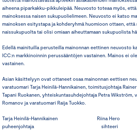
aiheena piparkakku-pikkuleipää. Neuvosto toteaa myös, että 
mainoksessa naisen sukupuolielimeen. Neuvosto ei katso ma
mainoksen esitystapa ja kohderyhmä huomioon ottaen, että 
naissukupuolta tai olisi omiaan aiheuttamaan sukupuolista häi
Edellä mainituilla perusteilla mainonnan eettinen neuvosto ka
ICC:n markkinoinnin perussääntöjen vastainen. Mainos ei ole
vastainen.
Asian käsittelyyn ovat ottaneet osaa mainonnan eettisen ne
varatuomari Tarja Heinilä-Hannikainen, toimitusjohtaja Rainer
Tapani Ruokanen, yhteiskuntasuhdejohtaja Petra Wikström, v
Romanov ja varatuomari Raija Tuokko.
Tarja Heinilä-Hannikainen Riina Hero
puheenjohtaja sihteeri