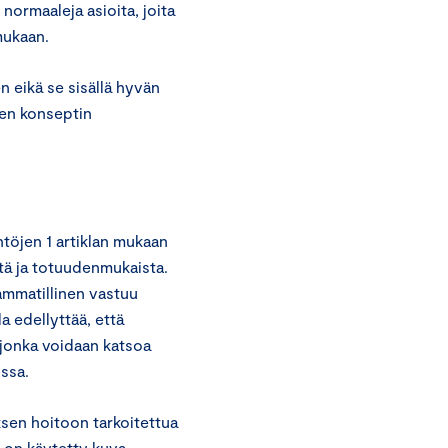
 normaaleja asioita, joita
mukaan.
n eikä se sisällä hyvän
nen konseptin
töjen 1 artiklan mukaan
stä ja totuudenmukaista.
ammatillinen vastuu
a edellyttää, että
, jonka voidaan katsoa
ssa.
sen hoitoon tarkoitettua
 on käytetty kuva-