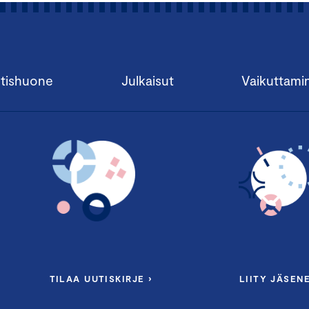
tishuone
Julkaisut
Vaikuttami
TILAA UUTISKIRJE ›
LIITY JÄSENE