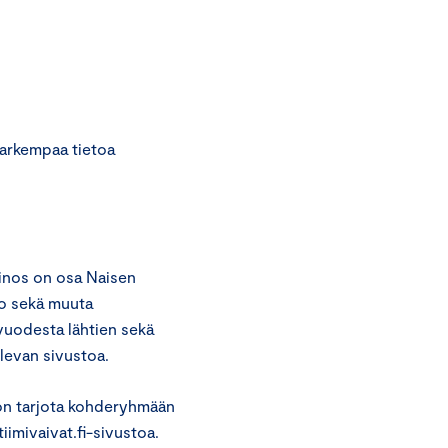
tarkempaa tietoa
inos on osa Naisen
to sekä muuta
vuodesta lähtien sekä
levan sivustoa.
on tarjota kohderyhmään
iimivaivat.fi-sivustoa.