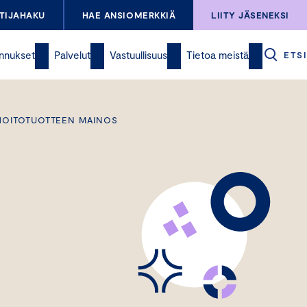
TIJAHAKU
HAE ANSIOMERKKIÄ
LIITY JÄSENEKSI
nnukset
Palvelut
Vastuullisuus
Tietoa meistä
ETSI
N HOITOTUOTTEEN MAINOS