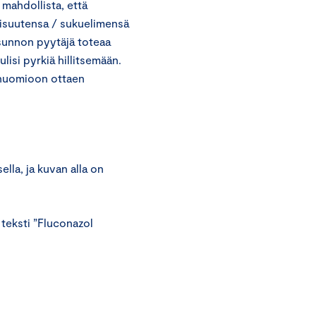
 mahdollista, että
lisuutensa / sukuelimensä
usunnon pyytäjä toteaa
lisi pyrkiä hillitsemään.
s huomioon ottaen
lla, ja kuvan alla on
teksti ”Fluconazol