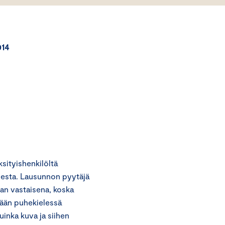
14
ityishenkilöltä
sesta. Lausunnon pyytäjä
an vastaisena, koska
etään puhekielessä
uinka kuva ja siihen