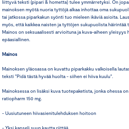
liittyvä teksti (pipari & hometta) tulee ymmärretyksi. On jopa
mainoksen myötä nuoria tyttöjä alkaa inhottaa oma sukupuo
tai jatkossa piparkakun syönti tuo mieleen ikäviä asioita. La
myös, että kaikkea naisten ja tyttöjen sukupuolista häirintää tu
Mainos on seksuaalisesti arvioituna ja kuva-aiheen yleisyy
epäasiallinen.
Mainos
Mainoksen yläosassa on kuvattu piparkakku valkoisella lautase
teksti ”Pidä tästä hyvää huolta - siihen ei hiiva kuulu”.
Mainoksessa on lisäksi kuva tuotepaketista, jonka ohessa on 
ratiopharm 150 mg.
- Uusiutuneen hiivasienitulehduksen hoitoon
- Yksi kapseli suun kautta riittää