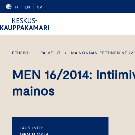
Skip
FI
EN
SV
to
content
ETUSIVU
›
PALVELUT
›
MAINONNAN EETTINEN NEUV
MEN 16/2014: Intiimi
mainos
LAUSUNTO:
MEN 16/2014