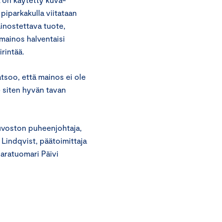
piparkakulla viitataan
inostettava tuote,
mainos halventaisi
rintää.
tsoo, että mainos ei ole
 siten hyvän tavan
uvoston puheenjohtaja,
 Lindqvist, päätoimittaja
aratuomari Päivi