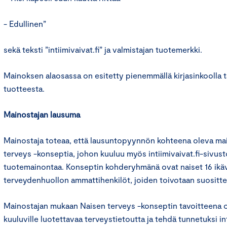
- Edullinen”
sekä teksti ”intiimivaivat.fi” ja valmistajan tuotemerkki.
Mainoksen alaosassa on esitetty pienemmällä kirjasinkoolla 
tuotteesta.
Mainostajan lausuma
Mainostaja toteaa, että lausuntopyynnön kohteena oleva ma
terveys -konseptia, johon kuuluu myös intiimivaivat.fi-sivus
tuotemainontaa. Konseptin kohderyhmänä ovat naiset 16 ikä
terveydenhuollon ammattihenkilöt, joiden toivotaan suositte
Mainostajan mukaan Naisen terveys -konseptin tavoitteena 
kuuluville luotettavaa terveystietoutta ja tehdä tunnetuksi int