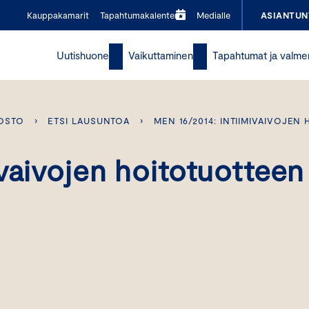
Kauppakamarit
Tapahtumakalenteri
Medialle
ASIANTUN
Uutishuone
Vaikuttaminen
Tapahtumat ja valme
OSTO
›
ETSI LAUSUNTOA
›
MEN 16/2014: INTIIMIVAIVOJE
vaivojen hoitotuotteen