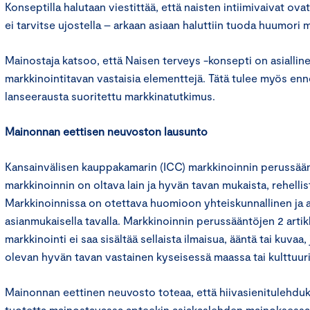
Konseptilla halutaan viestittää, että naisten intiimivaivat ovat
ei tarvitse ujostella – arkaan asiaan haluttiin tuoda huumori 
Mainostaja katsoo, että Naisen terveys -konsepti on asialline
markkinointitavan vastaisia elementtejä. Tätä tulee myös en
lanseerausta suoritettu markkinatutkimus.
Mainonnan eettisen neuvoston lausunto
Kansainvälisen kauppakamarin (ICC) markkinoinnin perussään
markkinoinnin on oltava lain ja hyvän tavan mukaista, rehelli
Markkinoinnissa on otettava huomioon yhteiskunnallinen ja 
asianmukaisella tavalla. Markkinoinnin perussääntöjen 2 artikl
markkinointi ei saa sisältää sellaista ilmaisua, ääntä tai kuvaa
olevan hyvän tavan vastainen kyseisessä maassa tai kulttuuri
Mainonnan eettinen neuvosto toteaa, että hiivasienitulehduk
tuotetta mainostavassa apteekin asiakaslehden mainoksessa