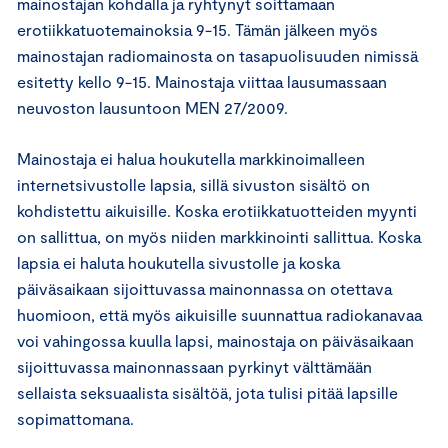
mainostajan kohdalla ja ryhtynyt soittamaan
erotiikkatuotemainoksia 9-15. Tämän jälkeen myös
mainostajan radiomainosta on tasapuolisuuden nimissä
esitetty kello 9-15. Mainostaja viittaa lausumassaan
neuvoston lausuntoon MEN 27/2009.
Mainostaja ei halua houkutella markkinoimalleen
internetsivustolle lapsia, sillä sivuston sisältö on
kohdistettu aikuisille. Koska erotiikkatuotteiden myynti
on sallittua, on myös niiden markkinointi sallittua. Koska
lapsia ei haluta houkutella sivustolle ja koska
päiväsaikaan sijoittuvassa mainonnassa on otettava
huomioon, että myös aikuisille suunnattua radiokanavaa
voi vahingossa kuulla lapsi, mainostaja on päiväsaikaan
sijoittuvassa mainonnassaan pyrkinyt välttämään
sellaista seksuaalista sisältöä, jota tulisi pitää lapsille
sopimattomana.