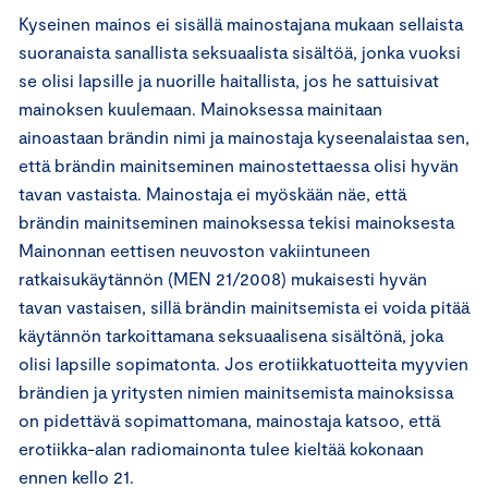
Kyseinen mainos ei sisällä mainostajana mukaan sellaista
suoranaista sanallista seksuaalista sisältöä, jonka vuoksi
se olisi lapsille ja nuorille haitallista, jos he sattuisivat
mainoksen kuulemaan. Mainoksessa mainitaan
ainoastaan brändin nimi ja mainostaja kyseenalaistaa sen,
että brändin mainitseminen mainostettaessa olisi hyvän
tavan vastaista. Mainostaja ei myöskään näe, että
brändin mainitseminen mainoksessa tekisi mainoksesta
Mainonnan eettisen neuvoston vakiintuneen
ratkaisukäytännön (MEN 21/2008) mukaisesti hyvän
tavan vastaisen, sillä brändin mainitsemista ei voida pitää
käytännön tarkoittamana seksuaalisena sisältönä, joka
olisi lapsille sopimatonta. Jos erotiikkatuotteita myyvien
brändien ja yritysten nimien mainitsemista mainoksissa
on pidettävä sopimattomana, mainostaja katsoo, että
erotiikka-alan radiomainonta tulee kieltää kokonaan
ennen kello 21.