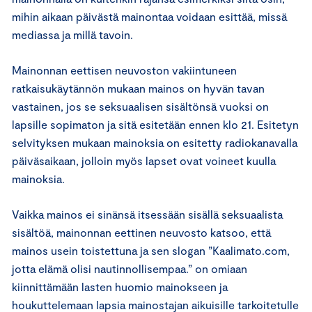
mihin aikaan päivästä mainontaa voidaan esittää, missä
mediassa ja millä tavoin.
Mainonnan eettisen neuvoston vakiintuneen
ratkaisukäytännön mukaan mainos on hyvän tavan
vastainen, jos se seksuaalisen sisältönsä vuoksi on
lapsille sopimaton ja sitä esitetään ennen klo 21. Esitetyn
selvityksen mukaan mainoksia on esitetty radiokanavalla
päiväsaikaan, jolloin myös lapset ovat voineet kuulla
mainoksia.
Vaikka mainos ei sinänsä itsessään sisällä seksuaalista
sisältöä, mainonnan eettinen neuvosto katsoo, että
mainos usein toistettuna ja sen slogan ”Kaalimato.com,
jotta elämä olisi nautinnollisempaa.” on omiaan
kiinnittämään lasten huomio mainokseen ja
houkuttelemaan lapsia mainostajan aikuisille tarkoitetulle