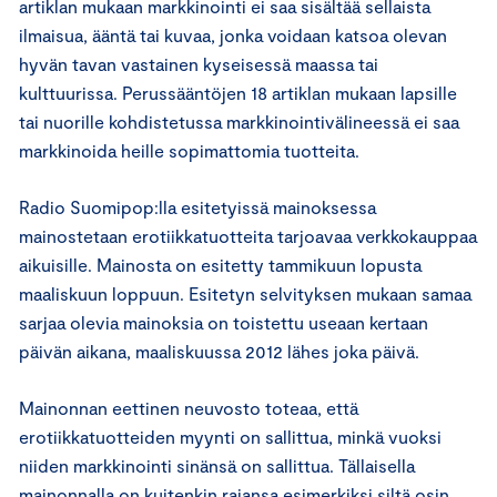
artiklan mukaan markkinointi ei saa sisältää sellaista
ilmaisua, ääntä tai kuvaa, jonka voidaan katsoa olevan
hyvän tavan vastainen kyseisessä maassa tai
kulttuurissa. Perussääntöjen 18 artiklan mukaan lapsille
tai nuorille kohdistetussa markkinointivälineessä ei saa
markkinoida heille sopimattomia tuotteita.
Radio Suomipop:lla esitetyissä mainoksessa
mainostetaan erotiikkatuotteita tarjoavaa verkkokauppaa
aikuisille. Mainosta on esitetty tammikuun lopusta
maaliskuun loppuun. Esitetyn selvityksen mukaan samaa
sarjaa olevia mainoksia on toistettu useaan kertaan
päivän aikana, maaliskuussa 2012 lähes joka päivä.
Mainonnan eettinen neuvosto toteaa, että
erotiikkatuotteiden myynti on sallittua, minkä vuoksi
niiden markkinointi sinänsä on sallittua. Tällaisella
mainonnalla on kuitenkin rajansa esimerkiksi siltä osin,