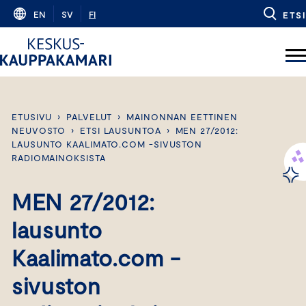
Skip
EN
SV
FI
ETSI
to
content
ETUSIVU
›
PALVELUT
›
MAINONNAN EETTINEN
NEUVOSTO
›
ETSI LAUSUNTOA
›
MEN 27/2012:
LAUSUNTO KAALIMATO.COM -SIVUSTON
RADIOMAINOKSISTA
MEN 27/2012:
lausunto
Kaalimato.com -
sivuston