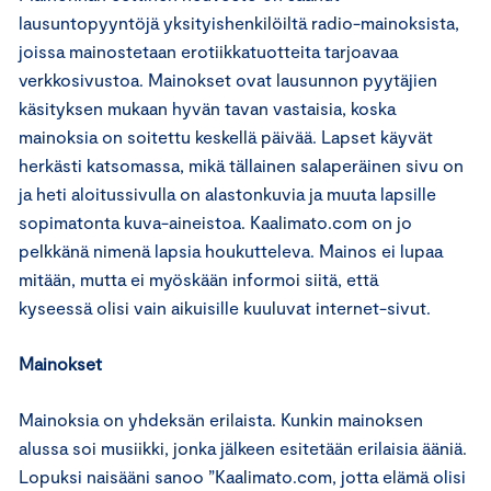
lausuntopyyntöjä yksityishenkilöiltä radio-mainoksista,
joissa mainostetaan erotiikkatuotteita tarjoavaa
verkkosivustoa. Mainokset ovat lausunnon pyytäjien
käsityksen mukaan hyvän tavan vastaisia, koska
mainoksia on soitettu keskellä päivää. Lapset käyvät
herkästi katsomassa, mikä tällainen salaperäinen sivu on
ja heti aloitussivulla on alastonkuvia ja muuta lapsille
sopimatonta kuva-aineistoa. Kaalimato.com on jo
pelkkänä nimenä lapsia houkutteleva. Mainos ei lupaa
mitään, mutta ei myöskään informoi siitä, että
kyseessä olisi vain aikuisille kuuluvat internet-sivut.
Mainokset
Mainoksia on yhdeksän erilaista. Kunkin mainoksen
alussa soi musiikki, jonka jälkeen esitetään erilaisia ääniä.
Lopuksi naisääni sanoo ”Kaalimato.com, jotta elämä olisi