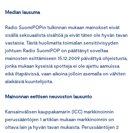
Median lausuma
Radio SuomiPOPin tulkinnan mukaan mainokset eivät
sisällä seksuaalista sisältöä ja eivät täten ole hyvän tavan
vastaisia. Tästä huolimatta toimialan sensitiivisyyden
johtuen Radio SuomiPOP on päättänyt soveltaa
mainosten esittämiseen 15.12.2009 päivättyä ohjeistusta,
jonka mukaan kyseisiä spotteja ei ole ajettu aamuissa
eikä iltapäivissä, vaan aikoina jolloin asemalla on vähiten
alaikäisiä kuuntelijoita.
Mainonnan eettisen neuvoston lausunto
Kansainvälisen kauppakamarin (ICC) markkinoinnin
perussääntöjen 1 artiklan mukaan markkinoinnin on
oltava lain ja hyvän tavan mukaista. Perussääntöjen 2