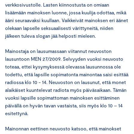
verkkosivustolle. Lasten kiinnostusta on omiaan
lisäämään mainoksen luonne, jossa kuulija odottaa, mikä
ääni seuraavaksi kuullaan. Vaikkeivät mainoksen eri äänet
olekaan lapselle seksuaalisesti värittyneitä, niiden
jälkeen tuleva slogan jää helposti mieleen.
Mainostaja on lausumassaan viitannut neuvoston
lausuntoon MEN 27/2009. Selvyyden vuoksi neuvosto
toteaa, ettei kysymyksessä olevassa lausunnossa ole
todettu, että lapsille sopimatonta mainontaa saisi esittää
radiossa klo 10 - 14. Neuvoston on lausunut, että monet
alaikäiset kuuntelevat radiota myös päiväsaikaan. Tämän
vuoksi lapsille sopimattoman mainoksen esittäminen
päivällä on hyvän tavan vastaista, siis myös klo 10 – 14
esitettynä.
Mainonnan eettinen neuvosto katsoo, että mainokset