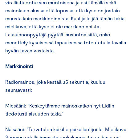
virallistiedotuksen muotoisena ja esittämällä sekä
mainoksen alussa että lopussa, että kyse on jostain
muusta kuin markkinoinnista. Kuulijalle jää tämän takia
mielikuva, että kyse ei ole markkinoinnista.
Lausunnonpyytäjä pyytää lausuntoa siitä, onko
menettely kyseisessä tapauksessa toteutetulla tavalla
hyvän tavan vastaista.
Markkinointi
Radiomainos, joka kestää 35 sekuntia, kuuluu
seuraavasti:
Miesääni: ”Keskeytämme mainoskatkon nyt Lidlin
tiedotustilaisuuden takia.”
Naisääni: ”Tervetuloa kaikille paikallaolijoille. Mielikuva
Suomen edullisimmasta ruokakaupasta on ihmisten