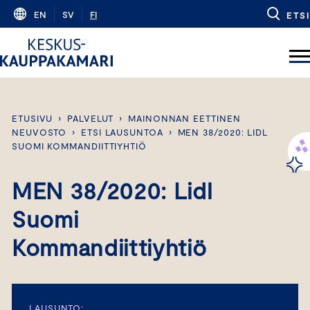
Skip
EN
SV
FI
ETSI
to
content
ETUSIVU
›
PALVELUT
›
MAINONNAN EETTINEN
NEUVOSTO
›
ETSI LAUSUNTOA
›
MEN 38/2020: LIDL
SUOMI KOMMANDIITTIYHTIÖ
MEN 38/2020: Lidl
Suomi
Kommandiittiyhtiö
LAUSUNTO: