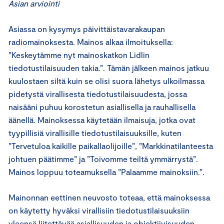
Asian arviointi
Asiassa on kysymys päivittäistavarakaupan
radiomainoksesta. Mainos alkaa ilmoituksella:
”Keskeytämme nyt mainoskatkon Lidlin
tiedotustilaisuuden takia.”. Tämän jälkeen mainos jatkuu
kuulostaen siltä kuin se olisi suora lähetys ulkoilmassa
pidetystä virallisesta tiedotustilaisuudesta, jossa
naisääni puhuu korostetun asiallisella ja rauhallisella
äänellä. Mainoksessa käytetään ilmaisuja, jotka ovat
tyypillisiä virallisille tiedotustilaisuuksille, kuten
”Tervetuloa kaikille paikallaolijoille”, ”Markkinatilanteesta
johtuen päätimme” ja ”Toivomme teiltä ymmärrystä”.
Mainos loppuu toteamuksella ”Palaamme mainoksiin.”.
Mainonnan eettinen neuvosto toteaa, että mainoksessa
on käytetty hyväksi virallisiin tiedotustilaisuuksiin
yleensä liitettävää asiallisuuden ja objektiivisuuden