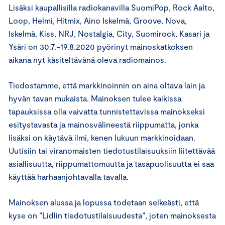
Lisäksi kaupallisilla radiokanavilla SuomiPop, Rock Aalto,
Loop, Helmi, Hitmix, Aino Iskelmä, Groove, Nova,
Iskelmä, Kiss, NRJ, Nostalgia, City, Suomirock, Kasari ja
Ysäri on 30.7.-19.8.2020 pyörinyt mainoskatkoksen
aikana nyt käsiteltävänä oleva radiomainos.
Tiedostamme, että markkinoinnin on aina oltava lain ja
hyvän tavan mukaista. Mainoksen tulee kaikissa
tapauksissa olla vaivatta tunnistettavissa mainokseksi
esitystavasta ja mainosvälineestä riippumatta, jonka
lisäksi on käytävä ilmi, kenen lukuun markkinoidaan.
Uutisiin tai viranomaisten tiedotustilaisuuksiin liitettävää
asiallisuutta, riippumattomuutta ja tasapuolisuutta ei saa
käyttää harhaanjohtavalla tavalla.
Mainoksen alussa ja lopussa todetaan selkeästi, että
kyse on ”Lidlin tiedotustilaisuudesta”, joten mainoksesta