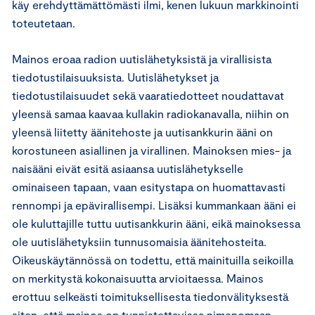
käy erehdyttämättömästi ilmi, kenen lukuun markkinointi
toteutetaan.
Mainos eroaa radion uutislähetyksistä ja virallisista
tiedotustilaisuuksista. Uutislähetykset ja
tiedotustilaisuudet sekä vaaratiedotteet noudattavat
yleensä samaa kaavaa kullakin radiokanavalla, niihin on
yleensä liitetty äänitehoste ja uutisankkurin ääni on
korostuneen asiallinen ja virallinen. Mainoksen mies- ja
naisääni eivät esitä asiaansa uutislähetykselle
ominaiseen tapaan, vaan esitystapa on huomattavasti
rennompi ja epävirallisempi. Lisäksi kummankaan ääni ei
ole kuluttajille tuttu uutisankkurin ääni, eikä mainoksessa
ole uutislähetyksiin tunnusomaisia äänitehosteita.
Oikeuskäytännössä on todettu, että mainituilla seikoilla
on merkitystä kokonaisuutta arvioitaessa. Mainos
erottuu selkeästi toimituksellisesta tiedonvälityksestä
siten, että mainos on tunnistettavissa nimenomaan