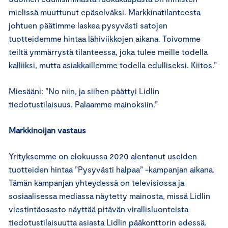
mielissä muuttunut epäselväksi. Markkinatilanteesta
johtuen päätimme laskea pysyvästi satojen
tuotteidemme hintaa lähiviikkojen aikana. Toivomme
teiltä ymmärrystä tilanteessa, joka tulee meille todella
kalliiksi, mutta asiakkaillemme todella edulliseksi. Kiitos.”
Miesääni: ”No niin, ja siihen päättyi Lidlin
tiedotustilaisuus. Palaamme mainoksiin.”
Markkinoijan vastaus
Yrityksemme on elokuussa 2020 alentanut useiden
tuotteiden hintaa ”Pysyvästi halpaa” -kampanjan aikana.
Tämän kampanjan yhteydessä on televisiossa ja
sosiaalisessa mediassa näytetty mainosta, missä Lidlin
viestintäosasto näyttää pitävän virallisluonteista
tiedotustilaisuutta asiasta Lidlin pääkonttorin edessä.