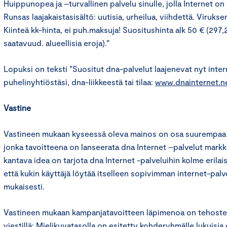
Huippunopea ja –turvallinen palvelu sinulle, jolla Internet on 
Runsas laajakaistasisältö: uutisia, urheilua, viihdettä. Viruks
Kiinteä kk-hinta, ei puh.maksuja! Suositushinta alk 50 € (297,
saatavuud. alueellisia eroja).”
Lopuksi on teksti ”Suositut dna-palvelut laajenevat nyt inter
puhelinyhtiöstäsi, dna-liikkeestä tai tilaa:
www.dnainternet.n
Vastine
Vastineen mukaan kyseessä oleva mainos on osa suurempaa
jonka tavoitteena on lanseerata dna Internet –palvelut markk
kantava idea on tarjota dna Internet -palveluihin kolme erilai
että kukin käyttäjä löytää itselleen sopivimman internet-pal
mukaisesti.
Vastineen mukaan kampanjatavoitteen läpimenoa on tehoste
viestillä: Mielikuvatasolla on esitetty kohderyhmälle lukuisia er