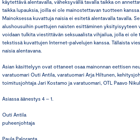
käytettävä alentavalla, väheksyvällä tavalla taikka on annettav
taikka lupauksia, joilla ei ole mainostettavan tuotteen kanssa
Mainoksessa kuvattuja naisia ei esitetä alentavalla tavalla. Se
alushousuihin puettujen naisten esittäminen yksityisyyteen 
voidaan tulkita viestittävän seksuaalista vihjailua, jolla ei o
tekstissä kuvattujen Internet-palvelujen kanssa. Tällaista vie
naisia alentavana.
Asian käsittelyyn ovat ottaneet osaa mainonnan eettisen n
varatuomari Outi Antila, varatuomari Arja Hiltunen, kehitysjoht
toimitusjohtaja Jari Kostamo ja varatuomari, OTL Paavo Nikul
Asiassa äänestys 4 – 1.
Outi Antila
puheenjohtaja
Paula Paloranta