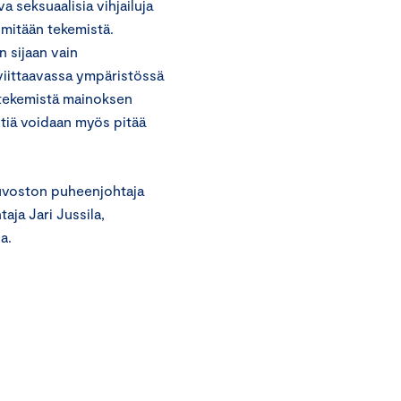
a seksuaalisia vihjailuja
 mitään tekemistä.
n sijaan vain
viittaavassa ympäristössä
le tekemistä mainoksen
stiä voidaan myös pitää
euvoston puheenjohtaja
aja Jari Jussila,
a.