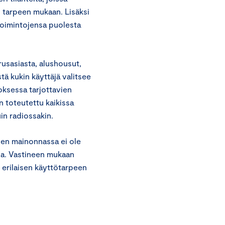
 tarpeen mukaan. Lisäksi
 toimintojensa puolesta
usasiasta, alushousut,
stä kukin käyttäjä valitsee
oksessa tarjottavien
n toteutettu kaikissa
in radiossakin.
nen mainonnassa ei ole
sa. Vastineen mukaan
 erilaisen käyttötarpeen