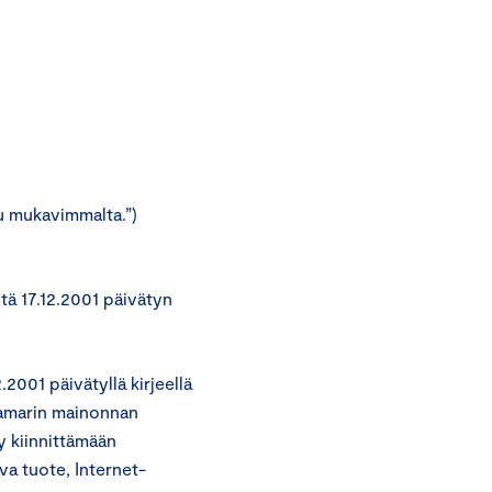
u mukavimmalta.”)
tä 17.12.2001 päivätyn
001 päivätyllä kirjeellä
kamarin mainonnan
y kiinnittämään
va tuote, Internet-