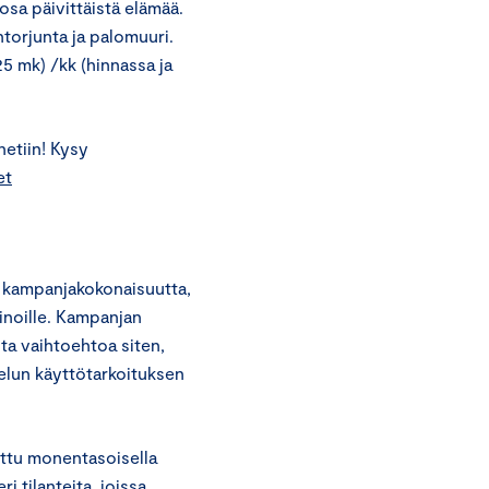
osa päivittäistä elämää.
entorjunta ja palomuuri.
25 mk) /kk (hinnassa ja
netiin! Kysy
et
 kampanjakokonaisuutta,
inoille. Kampanjan
sta vaihtoehtoa siten,
velun käyttötarkoituksen
ttu monentasoisella
i tilanteita, joissa