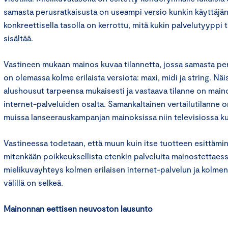
samasta perusratkaisusta on useampi versio kunkin käyttäjän
konkreettisella tasolla on kerrottu, mitä kukin palvelutyyppi
sisältää.
Vastineen mukaan mainos kuvaa tilannetta, jossa samasta per
on olemassa kolme erilaista versiota: maxi, midi ja string. Näi
alushousut tarpeensa mukaisesti ja vastaava tilanne on main
internet-palveluiden osalta. Samankaltainen vertailutilanne o
muissa lanseerauskampanjan mainoksissa niin televisiossa ku
Vastineessa todetaan, että muun kuin itse tuotteen esittämi
mitenkään poikkeuksellista etenkin palveluita mainostettaes
mielikuvayhteys kolmen erilaisen internet-palvelun ja kolmen
välillä on selkeä.
Mainonnan eettisen neuvoston lausunto