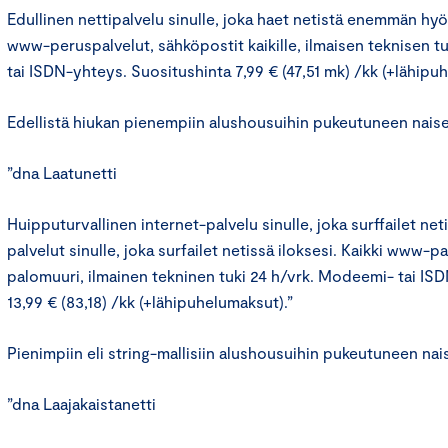
Edullinen nettipalvelu sinulle, joka haet netistä enemmän hyö
www-peruspalvelut, sähköpostit kaikille, ilmaisen teknisen 
tai ISDN-yhteys. Suositushinta 7,99 € (47,51 mk) /kk (+lähipu
Edellistä hiukan pienempiin alushousuihin pukeutuneen naisen
”dna Laatunetti
Huipputurvallinen internet-palvelu sinulle, joka surffailet net
palvelut sinulle, joka surfailet netissä iloksesi. Kaikki www-pa
palomuuri, ilmainen tekninen tuki 24 h/vrk. Modeemi- tai IS
13,99 € (83,18) /kk (+lähipuhelumaksut).”
Pienimpiin eli string-mallisiin alushousuihin pukeutuneen nais
”dna Laajakaistanetti