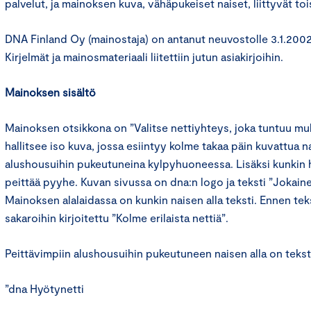
palvelut, ja mainoksen kuva, vähäpukeiset naiset, liittyvät toi
DNA Finland Oy (mainostaja) on antanut neuvostolle 3.1.2002
Kirjelmät ja mainosmateriaali liitettiin jutun asiakirjoihin.
Mainoksen sisältö
Mainoksen otsikkona on ”Valitse nettiyhteys, joka tuntuu m
hallitsee iso kuva, jossa esiintyy kolme takaa päin kuvattua nai
alushousuihin pukeutuneina kylpyhuoneessa. Lisäksi kunkin ha
peittää pyyhe. Kuvan sivussa on dna:n logo ja teksti ”Jokain
Mainoksen alalaidassa on kunkin naisen alla teksti. Ennen t
sakaroihin kirjoitettu ”Kolme erilaista nettiä”.
Peittävimpiin alushousuihin pukeutuneen naisen alla on tekst
”dna Hyötynetti