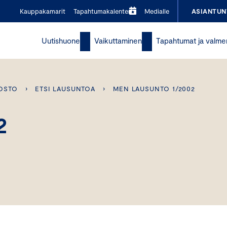
Kauppakamarit
Tapahtumakalenteri
Medialle
ASIANTUN
Uutishuone
Vaikuttaminen
Tapahtumat ja valme
OSTO
›
ETSI LAUSUNTOA
›
MEN LAUSUNTO 1/2002
2