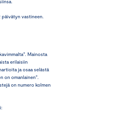
siinsa.
 päivätyn vastineen.
ukavimmalta”. Mainosta
sta erilaisiin
rtioita ja osaa selästä
en on omanlainen”.
ekstejä on numero kolmen
i: