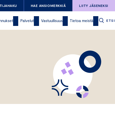
TIJAHAKU
HAE ANSIOMERKKIÄ
LIITY JÄSENEKSI
nnukset
Palvelut
Vastuullisuus
Tietoa meistä
ETSI