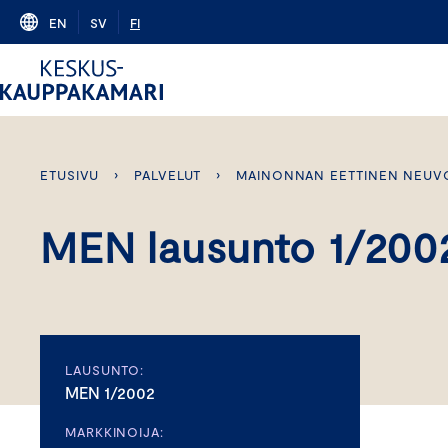
Skip
EN
SV
FI
to
content
ETUSIVU
›
PALVELUT
›
MAINONNAN EETTINEN NEUV
MEN lausunto 1/200
LAUSUNTO:
MEN 1/2002
MARKKINOIJA: