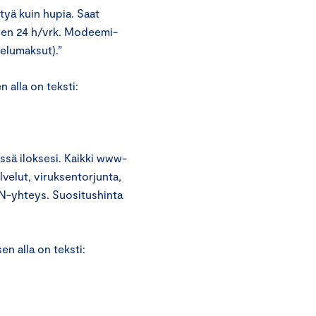
tyä kuin hupia. Saat
tuen 24 h/vrk. Modeemi-
helumaksut).”
 alla on teksti:
issä iloksesi. Kaikki www-
lvelut, viruksentorjunta,
DN-yhteys. Suositushinta
en alla on teksti: