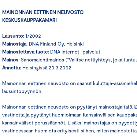
MAINONNAN EETTINEN NEUVOSTO
KESKUSKAUPPAKAMARI
Lausunto:
1/2002
Mainostaja:
DNA Finland Oy, Helsinki
Mainostettava tuote:
DNA Internet -palvelut
Mainos:
Sanomalehtimainos (”Valitse nettiyhteys, joka tuntu
Annettu:
Helsingissä 20.3.2002
Mainonnan eettinen neuvosto on saanut kuluttaja-asiamiehel
lausuntopyynnön.
Mainonnan eettinen neuvosto on pyytänyt mainostajalta18.12.2
vastinetta ja pyytänyt huomioimaan Kansainvälisen kauppa
kansainväliset perussäännöt. Lisäksi mainostajaa on pyydett
vastineessaan huomiota erityisesti siihen, miten mainostetta