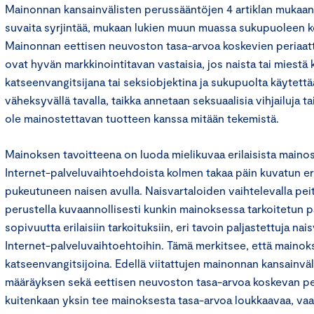
Mainonnan kansainvälisten perussääntöjen 4 artiklan mukaan
suvaita syrjintää, mukaan lukien muun muassa sukupuoleen ko
Mainonnan eettisen neuvoston tasa-arvoa koskevien periaa
ovat hyvän markkinointitavan vastaisia, jos naista tai miestä
katseenvangitsijana tai seksiobjektina ja sukupuolta käytettä
väheksyvällä tavalla, taikka annetaan seksuaalisia vihjailuja tai
ole mainostettavan tuotteen kanssa mitään tekemistä.
Mainoksen tavoitteena on luoda mielikuvaa erilaisista mainos
Internet-palveluvaihtoehdoista kolmen takaa päin kuvatun eri
pukeutuneen naisen avulla. Naisvartaloiden vaihtelevalla pei
perustella kuvaannollisesti kunkin mainoksessa tarkoitetun 
sopivuutta erilaisiin tarkoituksiin, eri tavoin paljastettuja nai
Internet-palveluvaihtoehtoihin. Tämä merkitsee, että mainok
katseenvangitsijoina. Edellä viitattujen mainonnan kansainvä
määräyksen sekä eettisen neuvoston tasa-arvoa koskevan pe
kuitenkaan yksin tee mainoksesta tasa-arvoa loukkaavaa, vaa