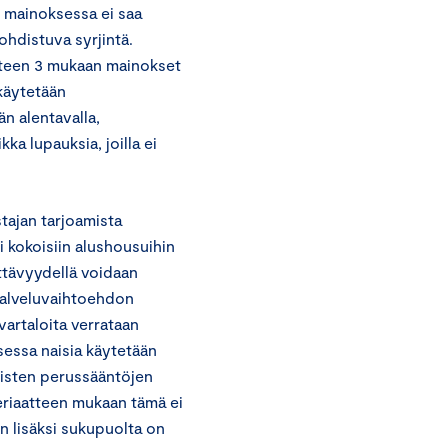
 mainoksessa ei saa
hdistuva syrjintä.
tteen 3 mukaan mainokset
 käytetään
än alentavalla,
kka lupauksia, joilla ei
tajan tarjoamista
 kokoisiin alushousuihin
ttävyydellä voidaan
palveluvaihtoehdon
svartaloita verrataan
sessa naisia käytetään
listen perussääntöjen
riaatteen mukaan tämä ei
n lisäksi sukupuolta on