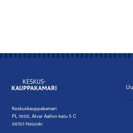
Uu
Keskuskauppakamari
PL 1000, Alvar Aallon katu 5 C
00101 Helsinki