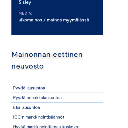
Sisley
MEDIA:
ulkomainos / mainos myymälässä
Mainonnan eettinen
neuvosto
Pyydä lausuntoa
Pyydä ennakkolausuntoa
Etsi lausuntoa
ICC:n markkinointisäännöt
Hyvää markkinointitapaa koskevat