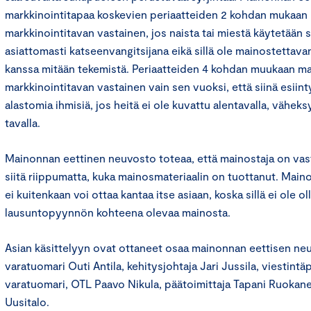
markkinointitapaa koskevien periaatteiden 2 kohdan mukaan
markkinointitavan vastainen, jos naista tai miestä käytetään s
asiattomasti katseenvangitsijana eikä sillä ole mainostettava
kanssa mitään tekemistä. Periaatteiden 4 kohdan muukaan ma
markkinointitavan vastainen vain sen vuoksi, että siinä esiint
alastomia ihmisiä, jos heitä ei ole kuvattu alentavalla, väheksy
tavalla.
Mainonnan eettinen neuvosto toteaa, että mainostaja on va
siitä riippumatta, kuka mainosmateriaalin on tuottanut. Mai
ei kuitenkaan voi ottaa kantaa itse asiaan, koska sillä ei ole o
lausuntopyynnön kohteena olevaa mainosta.
Asian käsittelyyn ovat ottaneet osaa mainonnan eettisen n
varatuomari Outi Antila, kehitysjohtaja Jari Jussila, viestintäp
varatuomari, OTL Paavo Nikula, päätoimittaja Tapani Ruokanen
Uusitalo.