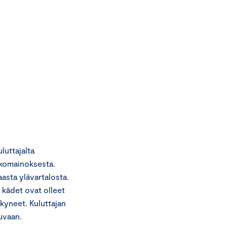
uttajalta
lkomainoksesta.
asta ylävartalosta.
n kädet ovat olleet
näkyneet. Kuluttajan
kuvaan.