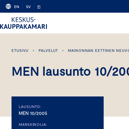
Skip
EN
SV
FI
to
content
ETUSIVU
›
PALVELUT
›
MAINONNAN EETTINEN NEUV
MEN lausunto 10/20
LAUSUNTO:
MEN 10/2005
MARKKINOIJA: