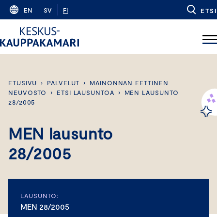
Skip
EN
SV
FI
ETSI
to
content
ETUSIVU
›
PALVELUT
›
MAINONNAN EETTINEN
NEUVOSTO
›
ETSI LAUSUNTOA
›
MEN LAUSUNTO
28/2005
MEN lausunto
28/2005
LAUSUNTO:
MEN 28/2005