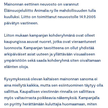
Mainonnan eettinen neuvosto on varannut
Eläinsuojeluliitto Animalia ry:lle mahdollisuuden tulla
kuulluksi. Liitto on toimittanut neuvostolle 14.9.2005
päivätyn vastineen.
Liiton mukaan kampanjan kohderyhmänä ovat olleet
kaupungissa asuvat nuoret, jotka ovat vieraantuneet
luonnosta. Kampanjan tavoitteena on ollut yhdistää
arkipäiväiset asiat uuteen ja yllättävään visuaaliseen
ympäristöön sekä saada kohderyhmä siten oivaltamaan
eläinten oloja.
Kysymyksessä olevan kaltaisen mainonnan sanoma ei
aina miellytä kaikkia, mutta sen esiintuominen täytyy olla
sallittua. Kaupallisen viestinnän rinnalla on sallittava
myös valtavirrasta poikkeavia näkemyksiä. Kampanjalla
on pyritty herättämään kuluttajia huomaamaan, miten