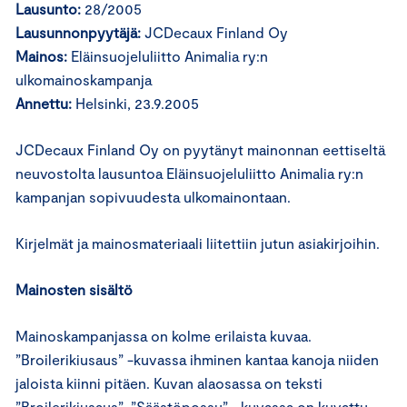
Lausunto:
28/2005
Lausunnonpyytäjä:
JCDecaux Finland Oy
Mainos:
Eläinsuojeluliitto Animalia ry:n
ulkomainoskampanja
Annettu:
Helsinki, 23.9.2005
JCDecaux Finland Oy on pyytänyt mainonnan eettiseltä
neuvostolta lausuntoa Eläinsuojeluliitto Animalia ry:n
kampanjan sopivuudesta ulkomainontaan.
Kirjelmät ja mainosmateriaali liitettiin jutun asiakirjoihin.
Mainosten sisältö
Mainoskampanjassa on kolme erilaista kuvaa.
”Broilerikiusaus” -kuvassa ihminen kantaa kanoja niiden
jaloista kiinni pitäen. Kuvan alaosassa on teksti
”Broilerikiusaus”. ”Säästöpossu” –kuvassa on kuvattu