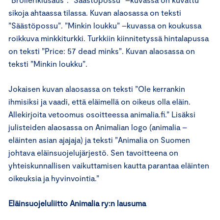
sikoja ahtaassa tilassa. Kuvan alaosassa on teksti
”Säästöpossu”. ”Minkin loukku” –kuvassa on koukussa
roikkuva minkkiturkki. Turkkiin kiinnitetyssä hintalapussa
on teksti ”Price: 57 dead minks”. Kuvan alaosassa on
teksti ”Minkin loukku”.
Jokaisen kuvan alaosassa on teksti ”Ole kerrankin
ihmisiksi ja vaadi, että eläimellä on oikeus olla eläin.
Allekirjoita vetoomus osoitteessa animalia.fi.” Lisäksi
julisteiden alaosassa on Animalian logo (animalia –
eläinten asian ajajaja) ja teksti ”Animalia on Suomen
johtava eläinsuojelujärjestö. Sen tavoitteena on
yhteiskunnallisen vaikuttamisen kautta parantaa eläinten
oikeuksia ja hyvinvointia.”
Eläinsuojeluliitto Animalia ry:n lausuma