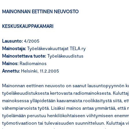
MAINONNAN EETTINEN NEUVOSTO
KESKUSKAUPPAKAMARI
Lausunto:
4/2005
Mainostaja:
Työeläkevakuuttajat TELA ry
Mainostettava tuote:
Työeläkeuudistus
Mainos:
Radiomainos
Annettu:
Helsinki, 11.2.2005
Mainonnan eettinen neuvosto on saanut lausuntopyynnön kul
työeläkeuudistuksesta kertovasta radiomainoksesta. Kulutta
mainoksessa ylläpidetään kaavamaista roolikäsitystä siitä, et
vähempiarvoista työtä. Lisäksi mainos antaa ymmärtää, että 
työelämään perustuu henkilökohtaiseen viihtymiseen enemmä
työmotivaatioon tai tulevaisuuden suunnitteluun. Kuluttaja vi