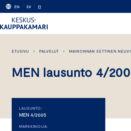
Skip
EN
SV
FI
to
content
ETUSIVU
›
PALVELUT
›
MAINONNAN EETTINEN NEUV
MEN lausunto 4/20
LAUSUNTO:
MEN 4/2005
MARKKINOIJA: