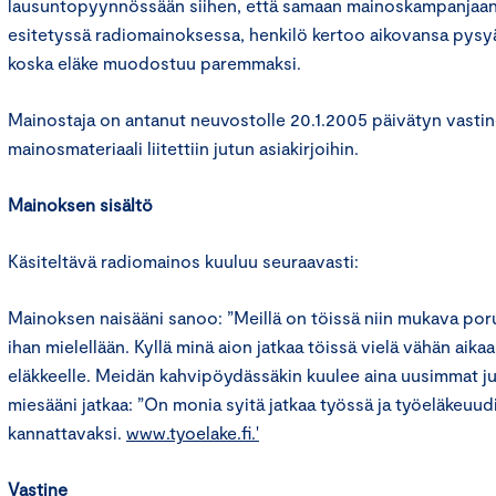
lausuntopyynnössään siihen, että samaan mainoskampanjaan
esitetyssä radiomainoksessa, henkilö kertoo aikovansa pysyä
koska eläke muodostuu paremmaksi.
Mainostaja on antanut neuvostolle 20.1.2005 päivätyn vastine
mainosmateriaali liitettiin jutun asiakirjoihin.
Mainoksen sisältö
Käsiteltävä radiomainos kuuluu seuraavasti:
Mainoksen naisääni sanoo: ”Meillä on töissä niin mukava por
ihan mielellään. Kyllä minä aion jatkaa töissä vielä vähän aikaa
eläkkeelle. Meidän kahvipöydässäkin kuulee aina uusimmat j
miesääni jatkaa: ”On monia syitä jatkaa työssä ja työeläkeuud
kannattavaksi.
www.tyoelake.fi.'
Vastine