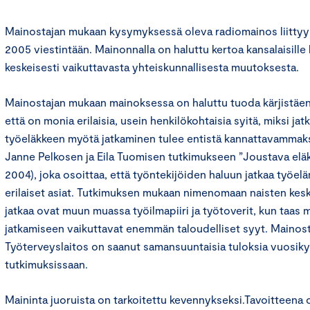
Mainostajan mukaan kysymyksessä oleva radiomainos liittyy
2005 viestintään. Mainonnalla on haluttu kertoa kansalaisill
keskeisesti vaikuttavasta yhteiskunnallisesta muutoksesta.
Mainostajan mukaan mainoksessa on haluttu tuoda kärjistäen j
että on monia erilaisia, usein henkilökohtaisia syitä, miksi ja
työeläkkeen myötä jatkaminen tulee entistä kannattavammaksi
Janne Pelkosen ja Eila Tuomisen tutkimukseen ”Joustava eläk
2004), joka osoittaa, että työntekijöiden haluun jatkaa työe
erilaiset asiat. Tutkimuksen mukaan nimenomaan naisten kes
jatkaa ovat muun muassa työilmapiiri ja työtoverit, kun taas 
jatkamiseen vaikuttavat enemmän taloudelliset syyt. Maino
Työterveyslaitos on saanut samansuuntaisia tuloksia vuosi
tutkimuksissaan.
Maininta juoruista on tarkoitettu kevennykseksi.Tavoitteena on