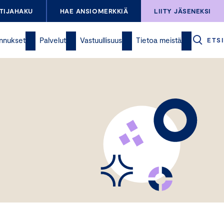
TIJAHAKU
HAE ANSIOMERKKIÄ
LIITY JÄSENEKSI
nnukset
Palvelut
Vastuullisuus
Tietoa meistä
ETSI