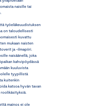
a ylläpidetään
omaista naisille tai
.
ttä työeläkeuudistuksen
a on taloudellisesti
nomaisesti kuvattu
usten mukaan naisten
erit ja -ilmapiiri.
lle naisäänellä, joka
yöpaikan kahvipöydässä
hmään kuuluvista
lelle tyypillistä
ta kuitenkin
 voida katsoa hyvän tavan
 roolikäsityksiä.
että mainos ei ole