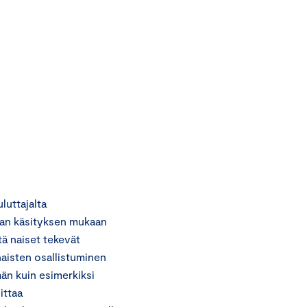
uttajalta
jan käsityksen mukaan
tä naiset tekevät
naisten osallistuminen
n kuin esimerkiksi
ittaa