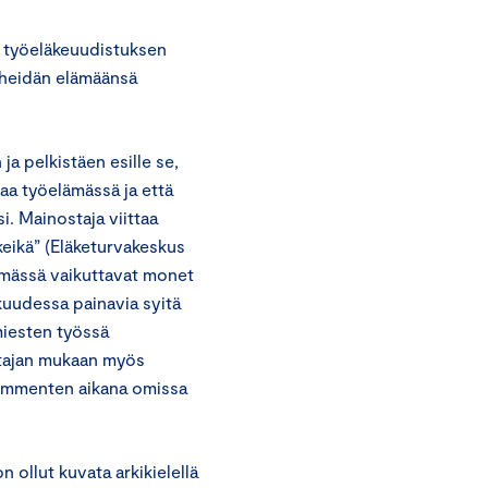
 työeläkeuudistuksen
e heidän elämäänsä
a pelkistäen esille se,
tkaa työelämässä ja että
. Mainostaja viittaa
eikä” (Eläketurvakeskus
lämässä vaikuttavat monet
kuudessa painavia syitä
miesten työssä
stajan mukaan myös
kymmenten aikana omissa
 ollut kuvata arkikielellä