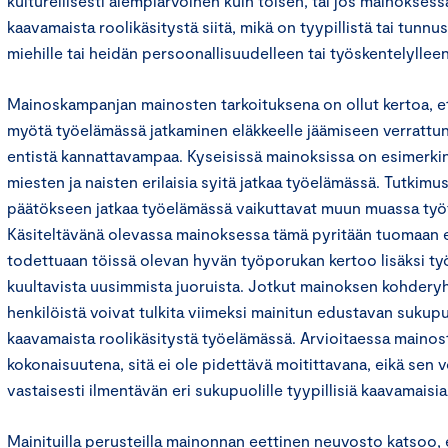
kulturellisesti alempiarvoinen kuin toisen, tai jos mainoksess
kaavamaista roolikäsitystä siitä, mikä on tyypillistä tai tunnus
miehille tai heidän persoonallisuudelleen tai työskentelylleen
Mainoskampanjan mainosten tarkoituksena on ollut kertoa, e
myötä työelämässä jatkaminen eläkkeelle jäämiseen verrattun
entistä kannattavampaa. Kyseisissä mainoksissa on esimerki
miesten ja naisten erilaisia syitä jatkaa työelämässä. Tutkim
päätökseen jatkaa työelämässä vaikuttavat muun muassa työtov
Käsiteltävänä olevassa mainoksessa tämä pyritään tuomaan esi
todettuaan töissä olevan hyvän työporukan kertoo lisäksi t
kuultavista uusimmista juoruista. Jotkut mainoksen kohdery
henkilöistä voivat tulkita viimeksi mainitun edustavan sukupuo
kaavamaista roolikäsitystä työelämässä. Arvioitaessa mainos
kokonaisuutena, sitä ei ole pidettävä moitittavana, eikä sen
vastaisesti ilmentävän eri sukupuolille tyypillisiä kaavamaisia
Mainituilla perusteilla mainonnan eettinen neuvosto katsoo, 