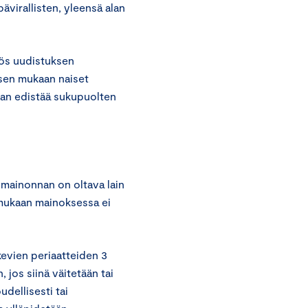
ävirallisten, yleensä alan
yös uudistuksen
ksen mukaan naiset
aan edistää sukupuolten
 mainonnan on oltava lain
 mukaan mainoksessa ei
evien periaatteiden 3
jos siinä väitetään tai
udellisesti tai