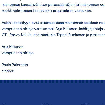
mainonnan kansainvälisten perussääntöjen tai mainonnan ee
markkinointitapaa koskevien periaatteiden vastainen.
Asian käsittelyyn ovat ottaneet osaa mainonnan eettisen ne
varapuheenjohtaja varatuomari Arja Hiltunen, kehitysjohtaja J
OTL Paavo Nikula, päätoimittaja Tapani Ruokanen ja professor
Arja Hiltunen
varapuheenjohtaja
Paula Paloranta
sihteeri