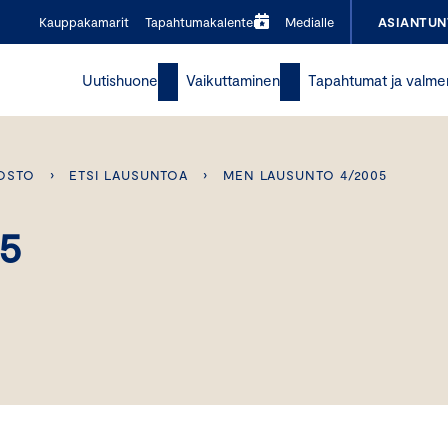
Kauppakamarit
Tapahtumakalenteri
Medialle
ASIANTUN
Uutishuone
Vaikuttaminen
Tapahtumat ja valme
OSTO
›
ETSI LAUSUNTOA
›
MEN LAUSUNTO 4/2005
05