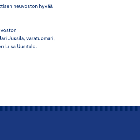
ttisen neuvoston hyvää
uvoston
ari Jussila, varatuomari,
i Liisa Uusitalo.