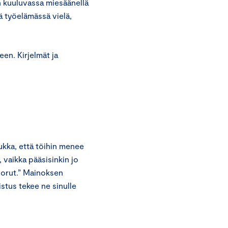
 kuuluvassa miesäänellä
 työelämässä vielä,
en. Kirjelmät ja
ukka, että töihin menee
, vaikka pääsisinkin jo
uorut.” Mainoksen
istus tekee ne sinulle