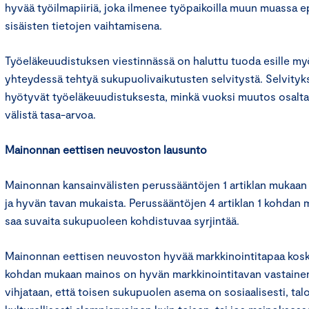
hyvää työilmapiiriä, joka ilmenee työpaikoilla muun muassa ep
sisäisten tietojen vaihtamisena.
Työeläkeuudistuksen viestinnässä on haluttu tuoda esille m
yhteydessä tehtyä sukupuolivaikutusten selvitystä. Selvity
hyötyvät työeläkeuudistuksesta, minkä vuoksi muutos osalt
välistä tasa-arvoa.
Mainonnan eettisen neuvoston lausunto
Mainonnan kansainvälisten perussääntöjen 1 artiklan mukaan
ja hyvän tavan mukaista. Perussääntöjen 4 artiklan 1 kohdan
saa suvaita sukupuoleen kohdistuvaa syrjintää.
Mainonnan eettisen neuvoston hyvää markkinointitapaa kosk
kohdan mukaan mainos on hyvän markkinointitavan vastainen, 
vihjataan, että toisen sukupuolen asema on sosiaalisesti, talo