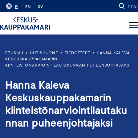
Skip
FI
EN
SV
ETSI
to
content
ETUSIVU
›
UUTISHUONE
›
TIEDOTTEET
›
HANNA KALEVA
KESKUSKAUPPAKAMARIN
KIINTEISTÖNARVIOINTILAUTAKUNNAN PUHEENJOHTAJAKSI
Hanna Kaleva
Keskuskauppakamarin
kiinteistönarviointilautaku
nnan puheenjohtajaksi