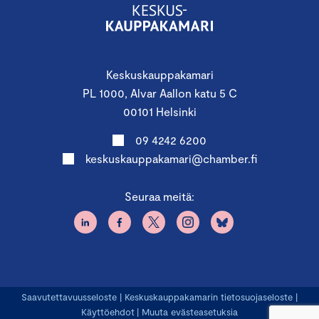
Keskuskauppakamari
PL 1000, Alvar Aallon katu 5 C
00101 Helsinki
09 4242 6200
keskuskauppakamari@chamber.fi
Seuraa meitä:
Saavutettavuusseloste
|
Keskuskauppakamarin tietosuojaseloste
|
Käyttöehdot
|
Muuta evästeasetuksia