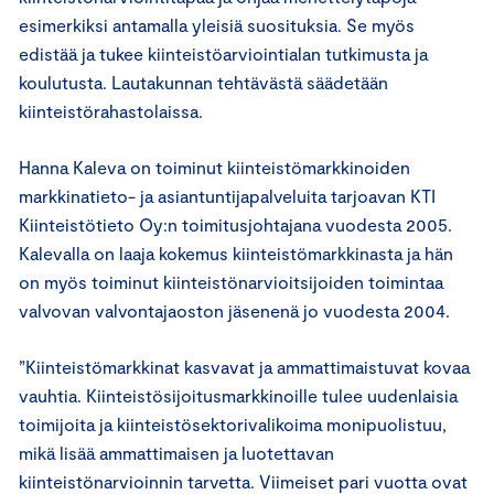
esimerkiksi antamalla yleisiä suosituksia. Se myös
edistää ja tukee kiinteistöarviointialan tutkimusta ja
koulutusta. Lautakunnan tehtävästä säädetään
kiinteistörahastolaissa.
Hanna Kaleva on toiminut kiinteistömarkkinoiden
markkinatieto- ja asiantuntijapalveluita tarjoavan KTI
Kiinteistötieto Oy:n toimitusjohtajana vuodesta 2005.
Kalevalla on laaja kokemus kiinteistömarkkinasta ja hän
on myös toiminut kiinteistönarvioitsijoiden toimintaa
valvovan valvontajaoston jäsenenä jo vuodesta 2004.
”Kiinteistömarkkinat kasvavat ja ammattimaistuvat kovaa
vauhtia. Kiinteistösijoitusmarkkinoille tulee uudenlaisia
toimijoita ja kiinteistösektorivalikoima monipuolistuu,
mikä lisää ammattimaisen ja luotettavan
kiinteistönarvioinnin tarvetta. Viimeiset pari vuotta ovat