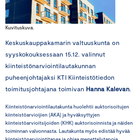
Kuvituskuva.
Keskuskauppakamarin valtuuskunta on
syyskokouksessaan 15.12. valinnut
kiinteistönarviointilautakunnan
puheenjohtajaksi KTI Kiinteistötiedon
toimitusjohtajana toimivan
Hanna Kalevan
.
Kiinteistönarviointilautakunta huolehtii auktorisoitujen
kiinteistöarvioijien (AKA) ja hyväksyttyjen
kiinteistöarvioitsijoiden (KHK) auktorisoinnista ja näiden
toiminnan valvonnasta. Lautakunta myös edistää hyvää
kiinteistönarviointitapaa ja ohjaa menettelytapoja