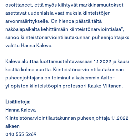
osoittaneet, että myös kiihtyvät markkinamuutokset
asettavat uudenlaisia vaatimuksia kiinteistöjen
arvonmääritykselle. On hienoa päästä tältä
näköalapaikalta kehittämään kiinteistönarviointialaa”,
sanoo kiinteistönarviointilautakunnan puheenjohtajaksi
valittu Hanna Kaleva.
Kaleva aloittaa luottamustehtävässään 1.1.2022 ja kausi
kestää kolme vuotta. Kiinteistönarviointilautakunnan
puheenjohtajana on toiminut aikaisemmin Aalto-
yliopiston kiinteistöopin professori Kauko Viitanen.
Lisätietoja:
Hanna Kaleva
Kiinteistönarviointilautakunnan puheenjohtaja 1.1.2022
alkaen
040 555 5269