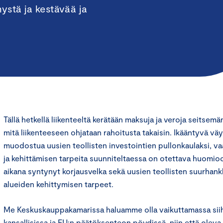
ystä ja kestävää ja
Tällä hetkellä liikenteeltä kerätään maksuja ja veroja seitse
mitä liikenteeseen ohjataan rahoitusta takaisin. Ikääntyvä v
muodostua uusien teollisten investointien pullonkaulaksi, v
ja kehittämisen tarpeita suunniteltaessa on otettava huom
aikana syntynyt korjausvelka sekä uusien teollisten suurhank
alueiden kehittymisen tarpeet.
Me Keskuskauppakamarissa haluamme olla vaikuttamassa sii
kansallisissa ja EU:n päätöksenteon pöydissä, niin että olev