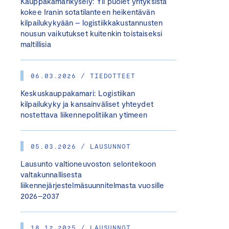
Kauppakamarikysely: Yli puolet yrityksistä
kokee Iranin sotatilanteen heikentävän
kilpailukykyään – logistiikkakustannusten
nousun vaikutukset kuitenkin toistaiseksi
maltillisia
06.03.2026 / TIEDOTTEET
Keskuskauppakamari: Logistiikan
kilpailukyky ja kansainväliset yhteydet
nostettava liikennepolitiikan ytimeen
05.03.2026 / LAUSUNNOT
Lausunto valtioneuvoston selontekoon
valtakunnallisesta
liikennejärjestelmäsuunnitelmasta vuosille
2026–2037
18.12.2025 / LAUSUNNOT