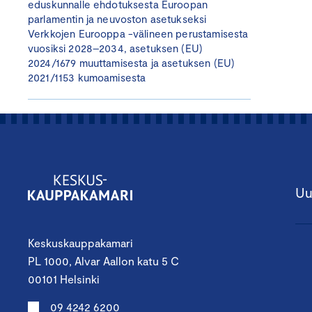
eduskunnalle ehdotuksesta Euroopan
parlamentin ja neuvoston asetukseksi
Verkkojen Eurooppa -välineen perustamisesta
vuosiksi 2028–2034, asetuksen (EU)
2024/1679 muuttamisesta ja asetuksen (EU)
2021/1153 kumoamisesta
Uu
Keskuskauppakamari
PL 1000, Alvar Aallon katu 5 C
00101 Helsinki
09 4242 6200