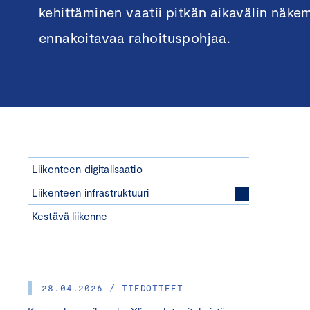
kehittäminen vaatii pitkän aikavälin näkem
ennakoitavaa rahoituspohjaa.
Liikenteen digitalisaatio
Liikenteen infrastruktuuri
Kestävä liikenne
28.04.2026 / TIEDOTTEET