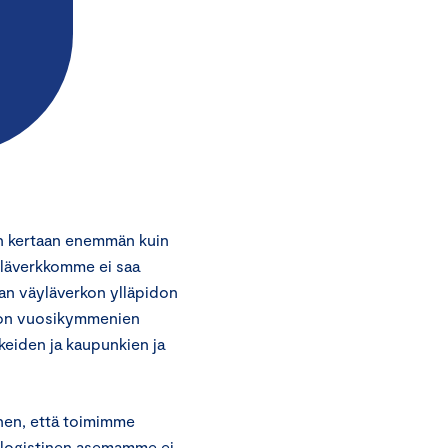
män kertaan enemmän kuin
äyläverkkomme ei saa
aan väyläverkon ylläpidon
ioon vuosikymmenien
keiden ja kaupunkien ja
hen, että toimimme
a logistinen asemamme ei