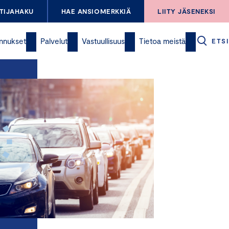
TIJAHAKU
HAE ANSIOMERKKIÄ
LIITY JÄSENEKSI
nnukset
Palvelut
Vastuullisuus
Tietoa meistä
ETSI