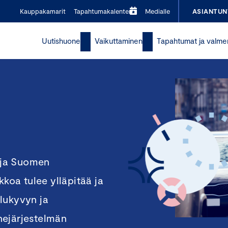
Kauppakamarit
Tapahtumakalenteri
Medialle
ASIANTUN
Uutishuone
Vaikuttaminen
Tapahtumat ja valme
a ja Suomen
kkoa tulee ylläpitää ja
lukyvyn ja
nejärjestelmän