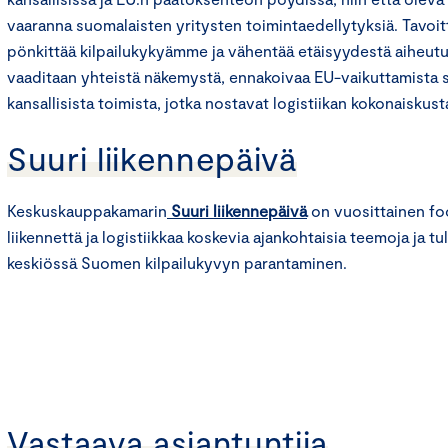
vaaranna suomalaisten yritysten toimintaedellytyksiä. Tavoitt
pönkittää kilpailukykyämme ja vähentää etäisyydestä aiheut
vaaditaan yhteistä näkemystä, ennakoivaa EU-vaikuttamista 
kansallisista toimista, jotka nostavat logistiikan kokonaiskus
Suuri liikennepäivä
Keskuskauppakamarin
Suuri liikennepäivä
on vuosittainen foo
liikennettä ja logistiikkaa koskevia ajankohtaisia teemoja ja 
keskiössä Suomen kilpailukyvyn parantaminen.
Vastaava asiantuntija