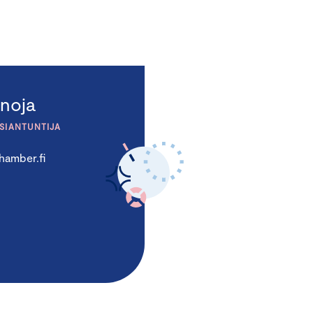
noja
ASIANTUNTIJA
hamber.fi