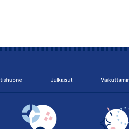
tishuone
Julkaisut
Vaikuttami