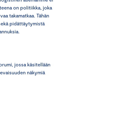
eena on politiikka, joka
uvaa takamatkaa. Tähän
sekä pidättäytymistä
tannuksia.
rumi, jossa käsitellään
tulevaisuuden näkymiä