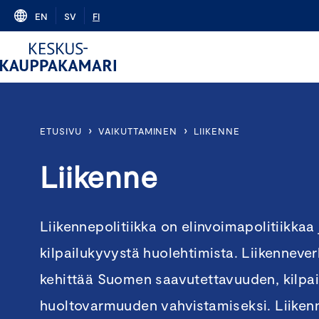
Skip
EN
SV
FI
to
content
›
›
ETUSIVU
VAIKUTTAMINEN
LIIKENNE
Liikenne
Liikennepolitiikka on elinvoimapolitiikka
kilpailukyvystä huolehtimista. Liikennever
kehittää Suomen saavutettavuuden, kilpai
huoltovarmuuden vahvistamiseksi. Liiken