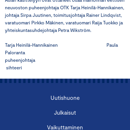
neuvoston puheenjohtaja OTK Tarja Heinilä-Hannikainen,
johtaja Sirpa Juutinen, toimitusjohtaja Rainer Lindqvist,
varatuomari Pirkko Mäkinen, varatuomari Raija Tuokko ja
yhteiskuntasuhdejohtaja Petra Wikström.
Tarja Heinilä-Hannikainen Paula
Paloranta
puheenjohtaja
sihteeri
Uutishuone
Julkaisut
Vaikuttaminen