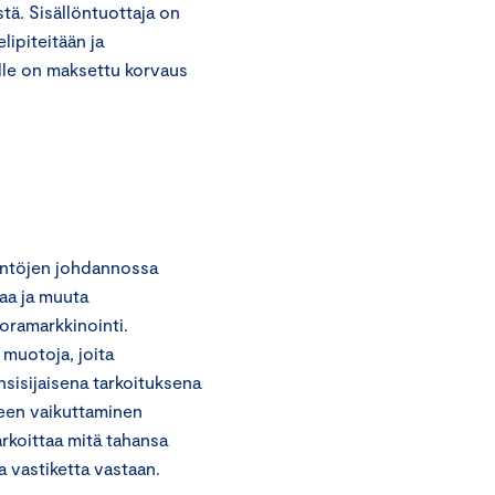
tä. Sisällöntuottaja on
lipiteitään ja
ille on maksettu korvaus
äntöjen johdannossa
aa ja muuta
oramarkkinointi.
n muotoja, joita
ensisijaisena tarkoituksena
een vaikuttaminen
rkoittaa mitä tahansa
a vastiketta vastaan.