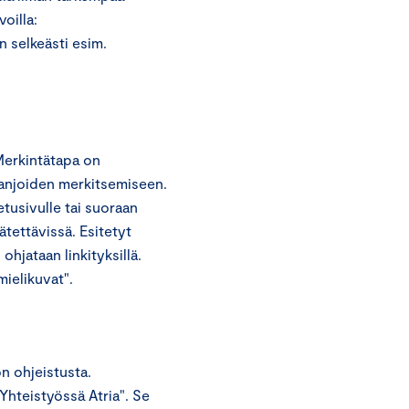
voilla:
 selkeästi esim.
Merkintätapa on
mpanjoiden merkitsemiseen.
etusivulle tai suoraan
tettävissä. Esitetyt
ohjataan linkityksillä.
ielikuvat".
n ohjeistusta.
Yhteistyössä Atria". Se