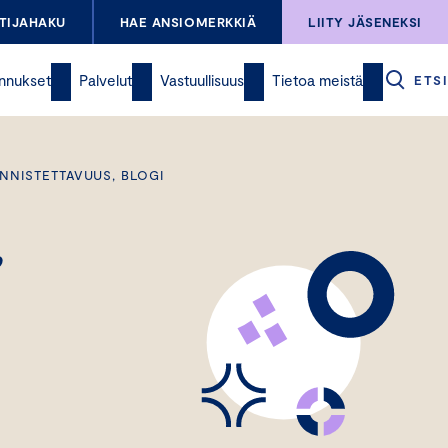
TIJAHAKU
HAE ANSIOMERKKIÄ
LIITY JÄSENEKSI
nnukset
Palvelut
Vastuullisuus
Tietoa meistä
ETSI
UNNISTETTAVUUS, BLOGI
,