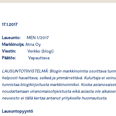
17.1.2017
Lausunto:
MEN 1/2017
Markkinoija:
Atria Oy
Viestin:
Verkko (blogi)
Päätös:
Vapauttava
LAUSUNTOTIIVISTELMÄ: Blogin markkinointia osoittava tunnist
helposti havaittava, selkeä ja ymmärrettävä. Kuluttaja ei voinu
tunnistaa blogikirjoitusta markkinoinniksi. Koska asianosaise
noudattamaan viranomaisohjeistusta eikä asiasta ole aikais
neuvosto ei tällä kertaa antanut yritykselle huomautusta.
Lausuntopyyntö