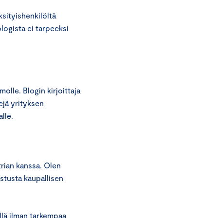
ityishenkilöltä
logista ei tarpeeksi
molle. Blogin kirjoittaja
kejä yrityksen
lle.
rian kanssa. Olen
istusta kaupallisen
llä ilman tarkempaa