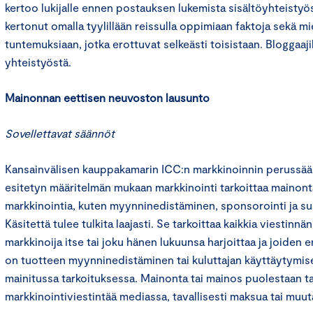
kertoo lukijalle ennen postauksen lukemista sisältöyhteistyös
kertonut omalla tyylillään reissulla oppimiaan faktoja sekä mie
tuntemuksiaan, jotka erottuvat selkeästi toisistaan. Bloggaaj
yhteistyöstä.
Mainonnan eettisen neuvoston lausunto
Sovellettavat säännöt
Kansainvälisen kauppakamarin ICC:n markkinoinnin perussä
esitetyn määritelmän mukaan markkinointi tarkoittaa mainont
markkinointia, kuten myynninedistäminen, sponsorointi ja su
Käsitettä tulee tulkita laajasti. Se tarkoittaa kaikkia viestinnä
markkinoija itse tai joku hänen lukuunsa harjoittaa ja joiden 
on tuotteen myynninedistäminen tai kuluttajan käyttäytymis
mainitussa tarkoituksessa. Mainonta tai mainos puolestaan ta
markkinointiviestintää mediassa, tavallisesti maksua tai muut