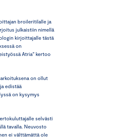
tajan broileritilalle ja
joitus julkaistiin nimellä
ogin kirjoittajalle tästä
yksessä on
istyössä Atria” kertoo
arkoituksena on ollut
ja edistää
elyssä on kysymys
rtokuluttajalle selvästi
llä tavalla. Neuvosto
en ei välttämättä ole