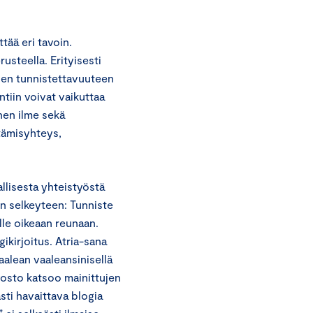
tää eri tavoin.
usteella. Erityisesti
, sen tunnistettavuuteen
ntiin voivat vaikuttaa
nen ilme sekä
ttämisyhteys,
llisesta yhteistyöstä
n selkeyteen: Tunniste
lle oikeaan reunaan.
gikirjoitus. Atria-sana
aalean vaaleansinisellä
vosto katsoo mainittujen
ästi havaittava blogia