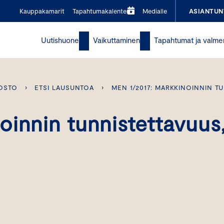
Kauppakamarit
Tapahtumakalenteri
Medialle
ASIANTUN
Uutishuone
Vaikuttaminen
Tapahtumat ja valme
OSTO
›
ETSI LAUSUNTOA
›
MEN 1/2017: MARKKINOINNIN T
oinnin tunnistettavuus