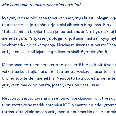
Markkinoinnin tunnistettavuuden arviointi
Kysymyksessä olevassa tapauksessa yritys kutsui blogin kirjoit
teurastamolle, jotta hän kirjoittaisi aiheesta blogiinsa. Blogikir
”Tutustuminen broileritilaan ja teurastamoon”. Yritys maksoi bl
menettelystä. Yrityksen ja blogin kirjoittajan mukaan kysym
sisältömarkkinointikampanja. Heidän mukaansa tunniste ”Yhte
yrityksen ja kirjoittajan kaupallisesta sisältöyhteistyöstä.
Mainonnan eettinen neuvosto toteaa, että blogikirjoituksen t
vaikuttaa kuluttajien broilerintuotantoa koskeviin asenteisiin 
broilerituotteiden menekkiä. Neuvosto katsoo, että menett
yrityksen markkinoinnista, josta yritys on vastuussa.
Neuvoston arvioitavana on se, onko markkinointi ollut keskive
tunnistettavissa markkinoinniksi ICC:n sääntöjen edellyttämä
toteaa, että yksinomaan yrityksen tunnusmerkin esille tuomin