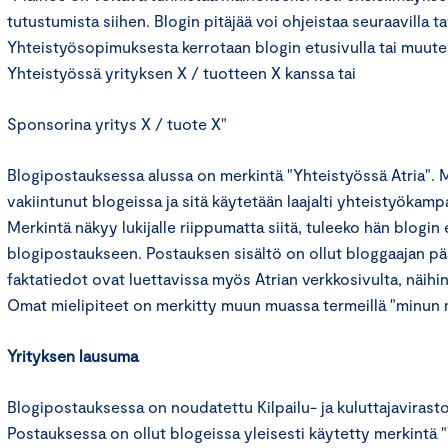
tutustumista siihen. Blogin pitäjää voi ohjeistaa seuraavilla ta
Yhteistyösopimuksesta kerrotaan blogin etusivulla tai muuten
Yhteistyössä yrityksen X / tuotteen X kanssa tai
Sponsorina yritys X / tuote X"
Blogipostauksessa alussa on merkintä "Yhteistyössä Atria". 
vakiintunut blogeissa ja sitä käytetään laajalti yhteistyöka
Merkintä näkyy lukijalle riippumatta siitä, tuleeko hän blogin 
blogipostaukseen. Postauksen sisältö on ollut bloggaajan pää
faktatiedot ovat luettavissa myös Atrian verkkosivulta, näihin 
Omat mielipiteet on merkitty muun muassa termeillä "minun m
Yrityksen lausuma
Blogipostauksessa on noudatettu Kilpailu- ja kuluttajavirasto
Postauksessa on ollut blogeissa yleisesti käytetty merkintä "