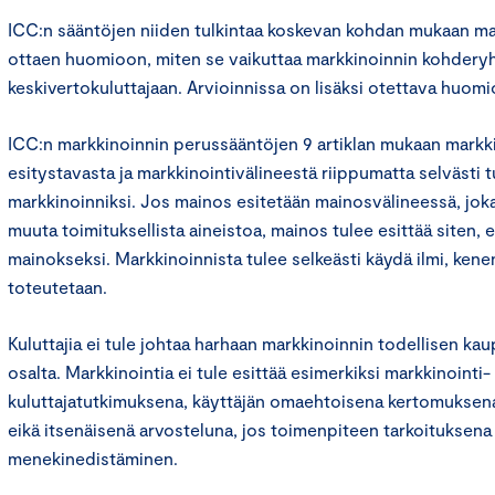
ICC:n sääntöjen niiden tulkintaa koskevan kohdan mukaan mar
ottaen huomioon, miten se vaikuttaa markkinoinnin kohder
keskivertokuluttajaan. Arvioinnissa on lisäksi otettava huomi
ICC:n markkinoinnin perussääntöjen 9 artiklan mukaan markki
esitystavasta ja markkinointivälineestä riippumatta selvästi 
markkinoinniksi. Jos mainos esitetään mainosvälineessä, joka s
muuta toimituksellista aineistoa, mainos tulee esittää siten, 
mainokseksi. Markkinoinnista tulee selkeästi käydä ilmi, kene
toteutetaan.
Kuluttajia ei tule johtaa harhaan markkinoinnin todellisen kau
osalta. Markkinointia ei tule esittää esimerkiksi markkinointi- 
kuluttajatutkimuksena, käyttäjän omaehtoisena kertomuksena
eikä itsenäisenä arvosteluna, jos toimenpiteen tarkoituksena
menekinedistäminen.