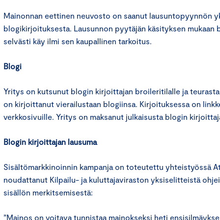
Mainonnan eettinen neuvosto on saanut lausuntopyynnön yks
blogikirjoituksesta. Lausunnon pyytäjän käsityksen mukaan b
selvästi käy ilmi sen kaupallinen tarkoitus.
Blogi
Yritys on kutsunut blogin kirjoittajan broileritilalle ja teurasta
on kirjoittanut vierailustaan blogiinsa. Kirjoituksessa on link
verkkosivuille. Yritys on maksanut julkaisusta blogin kirjoittaja
Blogin kirjoittajan lausuma
Sisältömarkkinoinnin kampanja on toteutettu yhteistyössä At
noudattanut Kilpailu- ja kuluttajaviraston yksiselitteistä ohje
sisällön merkitsemisestä:
”Mainos on voitava tunnistaa mainokseksi heti ensisilmäykse