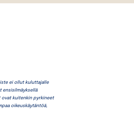
e ei ollut kuluttajalle
t ensisilmäyksellä
t ovat kuitenkin pyrkineet
empaa oikeuskäytäntöä,