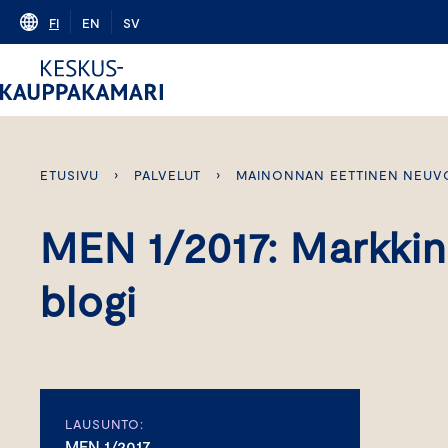
Skip
FI
EN
SV
to
content
ETUSIVU
›
PALVELUT
›
MAINONNAN EETTINEN NEUV
MEN 1/2017: Markkin
blogi
LAUSUNTO:
MEN 1/2017