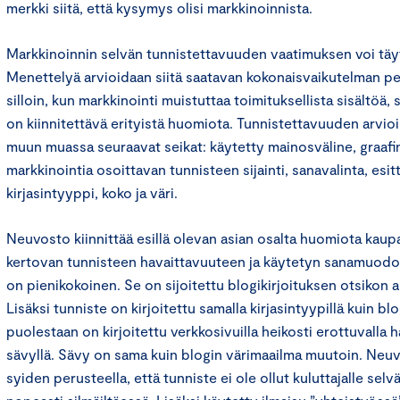
merkki siitä, että kysymys olisi markkinoinnista.
Markkinoinnin selvän tunnistettavuuden vaatimuksen voi täyt
Menettelyä arvioidaan siitä saatavan kokonaisvaikutelman per
silloin, kun markkinointi muistuttaa toimituksellista sisältöä
on kiinnitettävä erityistä huomiota. Tunnistettavuuden arvioi
muun muassa seuraavat seikat: käytetty mainosväline, graafi
markkinointia osoittavan tunnisteen sijainti, sanavalinta, esi
kirjasintyyppi, koko ja väri.
Neuvosto kiinnittää esillä olevan asian osalta huomiota kaupa
kertovan tunnisteen havaittavuuteen ja käytetyn sanamuodo
on pienikokoinen. Se on sijoitettu blogikirjoituksen otsikon a
Lisäksi tunniste on kirjoitettu samalla kirjasintyypillä kuin blo
puolestaan on kirjoitettu verkkosivuilla heikosti erottuvalla h
sävyllä. Sävy on sama kuin blogin värimaailma muutoin. Neu
syiden perusteella, että tunniste ei ole ollut kuluttajalle selv