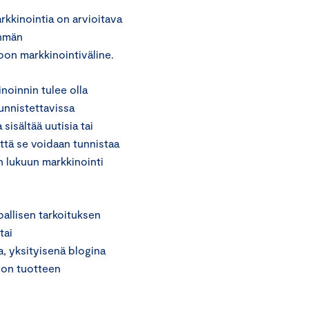
kkinointia on arvioitava
yhmän
oon markkinointiväline.
noinnin tulee olla
tunnistettavissa
isältää uutisia tai
että se voidaan tunnistaa
n lukuun markkinointi
pallisen tarkoituksen
tai
, yksityisenä blogina
 on tuotteen