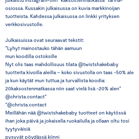
osiossa. Kussakin julkaisussa on kuvia markkinoijan
tuotteista. Kahdessa julkaisussa on linkki yrityksen
verkkosivustolle.
Julkaisuissa ovat seuraavat tekstit:
”Lyhyt mainostauko tähän aamuun
mun koodilla ostoksille
Nyt olis taas mahdollisuus tilata @twistshakebaby
tuotteita kivoilla aleilla – koko sivustolla on taas -50% ale
ja kun käytät mun tuttua ja turvallista koodia:
20kaksostenmatkassa niin saat vielä lisä -20% alen”
@christa.contact”
”@christa.contact
Meillähän nää @twistshakebaby tuotteet on käytössä
ihan joka päivä ja jokaisella ruokailulla ja ollaan oltu tosi
tyytyväisiä
pysyvät pöydässä kiinni