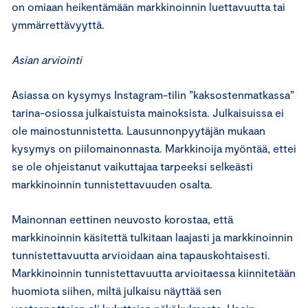
on omiaan heikentämään markkinoinnin luettavuutta tai
ymmärrettävyyttä.
Asian arviointi
Asiassa on kysymys Instagram-tilin ”kaksostenmatkassa”
tarina-osiossa julkaistuista mainoksista. Julkaisuissa ei
ole mainostunnistetta. Lausunnonpyytäjän mukaan
kysymys on piilomainonnasta. Markkinoija myöntää, ettei
se ole ohjeistanut vaikuttajaa tarpeeksi selkeästi
markkinoinnin tunnistettavuuden osalta.
Mainonnan eettinen neuvosto korostaa, että
markkinoinnin käsitettä tulkitaan laajasti ja markkinoinnin
tunnistettavuutta arvioidaan aina tapauskohtaisesti.
Markkinoinnin tunnistettavuutta arvioitaessa kiinnitetään
huomiota siihen, miltä julkaisu näyttää sen