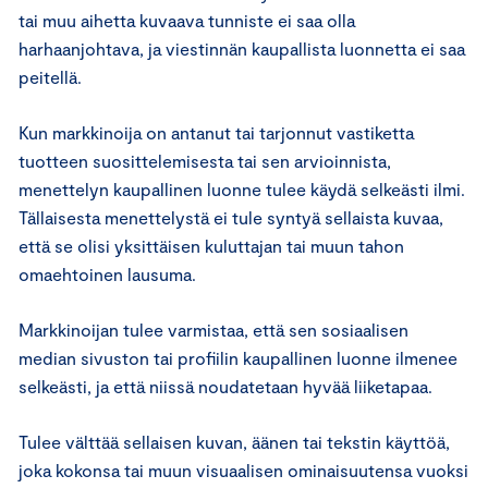
tai muu aihetta kuvaava tunniste ei saa olla
harhaanjohtava, ja viestinnän kaupallista luonnetta ei saa
peitellä.
Kun markkinoija on antanut tai tarjonnut vastiketta
tuotteen suosittelemisesta tai sen arvioinnista,
menettelyn kaupallinen luonne tulee käydä selkeästi ilmi.
Tällaisesta menettelystä ei tule syntyä sellaista kuvaa,
että se olisi yksittäisen kuluttajan tai muun tahon
omaehtoinen lausuma.
Markkinoijan tulee varmistaa, että sen sosiaalisen
median sivuston tai profiilin kaupallinen luonne ilmenee
selkeästi, ja että niissä noudatetaan hyvää liiketapaa.
Tulee välttää sellaisen kuvan, äänen tai tekstin käyttöä,
joka kokonsa tai muun visuaalisen ominaisuutensa vuoksi