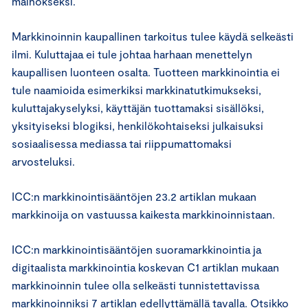
mainokseksi.
Markkinoinnin kaupallinen tarkoitus tulee käydä selkeästi
ilmi. Kuluttajaa ei tule johtaa harhaan menettelyn
kaupallisen luonteen osalta. Tuotteen markkinointia ei
tule naamioida esimerkiksi markkinatutkimukseksi,
kuluttajakyselyksi, käyttäjän tuottamaksi sisällöksi,
yksityiseksi blogiksi, henkilökohtaiseksi julkaisuksi
sosiaalisessa mediassa tai riippumattomaksi
arvosteluksi.
ICC:n markkinointisääntöjen 23.2 artiklan mukaan
markkinoija on vastuussa kaikesta markkinoinnistaan.
ICC:n markkinointisääntöjen suoramarkkinointia ja
digitaalista markkinointia koskevan C1 artiklan mukaan
markkinoinnin tulee olla selkeästi tunnistettavissa
markkinoinniksi 7 artiklan edellyttämällä tavalla. Otsikko