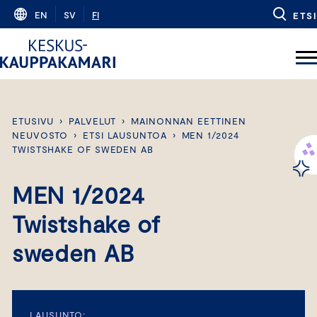
Skip
EN
SV
FI
ETSI
to
content
ETUSIVU
›
PALVELUT
›
MAINONNAN EETTINEN
NEUVOSTO
›
ETSI LAUSUNTOA
›
MEN 1/2024
TWISTSHAKE OF SWEDEN AB
MEN 1/2024
Twistshake of
sweden AB
LAUSUNTO: