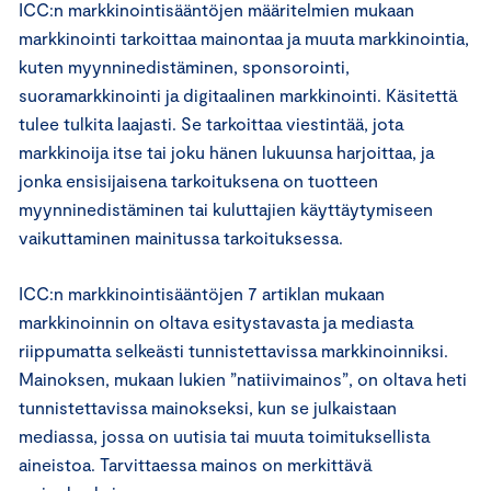
ICC:n markkinointisääntöjen määritelmien mukaan
markkinointi tarkoittaa mainontaa ja muuta markkinointia,
kuten myynninedistäminen, sponsorointi,
suoramarkkinointi ja digitaalinen markkinointi. Käsitettä
tulee tulkita laajasti. Se tarkoittaa viestintää, jota
markkinoija itse tai joku hänen lukuunsa harjoittaa, ja
jonka ensisijaisena tarkoituksena on tuotteen
myynninedistäminen tai kuluttajien käyttäytymiseen
vaikuttaminen mainitussa tarkoituksessa.
ICC:n markkinointisääntöjen 7 artiklan mukaan
markkinoinnin on oltava esitystavasta ja mediasta
riippumatta selkeästi tunnistettavissa markkinoinniksi.
Mainoksen, mukaan lukien ”natiivimainos”, on oltava heti
tunnistettavissa mainokseksi, kun se julkaistaan
mediassa, jossa on uutisia tai muuta toimituksellista
aineistoa. Tarvittaessa mainos on merkittävä