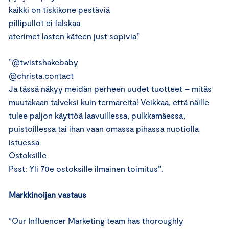
kaikki on tiskikone pestäviä
pillipullot ei falskaa
aterimet lasten käteen just sopivia”
”@twistshakebaby
@christa.contact
Ja tässä näkyy meidän perheen uudet tuotteet – mitäs
muutakaan talveksi kuin termareita! Veikkaa, että näille
tulee paljon käyttöä laavuillessa, pulkkamäessa,
puistoillessa tai ihan vaan omassa pihassa nuotiolla
istuessa
Ostoksille
Psst: Yli 70e ostoksille ilmainen toimitus”.
Markkinoijan vastaus
“Our Influencer Marketing team has thoroughly