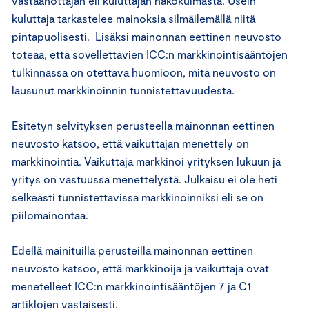
vastaanottajan eli kuluttajan näkökulmasta. Usein
kuluttaja tarkastelee mainoksia silmäilemällä niitä
pintapuolisesti. Lisäksi mainonnan eettinen neuvosto
toteaa, että sovellettavien ICC:n markkinointisääntöjen
tulkinnassa on otettava huomioon, mitä neuvosto on
lausunut markkinoinnin tunnistettavuudesta.
Esitetyn selvityksen perusteella mainonnan eettinen
neuvosto katsoo, että vaikuttajan menettely on
markkinointia. Vaikuttaja markkinoi yrityksen lukuun ja
yritys on vastuussa menettelystä. Julkaisu ei ole heti
selkeästi tunnistettavissa markkinoinniksi eli se on
piilomainontaa.
Edellä mainituilla perusteilla mainonnan eettinen
neuvosto katsoo, että markkinoija ja vaikuttaja ovat
menetelleet ICC:n markkinointisääntöjen 7 ja C1
artiklojen vastaisesti.