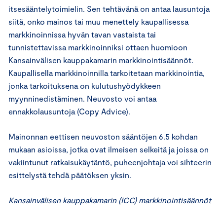
itsesääntelytoimielin. Sen tehtävänä on antaa lausuntoja
siitä, onko mainos tai muu menettely kaupallisessa
markkinoinnissa hyvän tavan vastaista tai
tunnistettavissa markkinoinniksi ottaen huomioon
Kansainvälisen kauppakamarin markkinointisäännöt.
Kaupallisella markkinoinnilla tarkoitetaan markkinointia,
jonka tarkoituksena on kulutushyödykkeen
myynninedistäminen. Neuvosto voi antaa
ennakkolausuntoja (Copy Advice).
Mainonnan eettisen neuvoston sääntöjen 6.5 kohdan
mukaan asioissa, jotka ovat ilmeisen selkeitä ja joissa on
vakiintunut ratkaisukäytäntö, puheenjohtaja voi sihteerin
esittelystä tehdä päätöksen yksin.
Kansainvälisen kauppakamarin (ICC) markkinointisäännöt