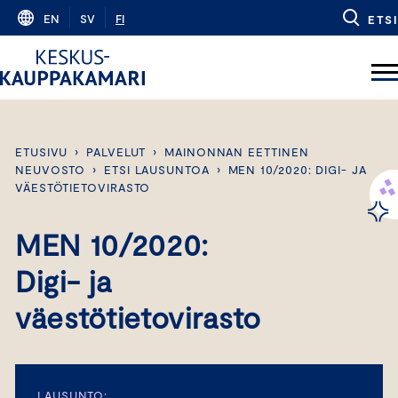
Skip
EN
SV
FI
ETSI
to
content
ETUSIVU
›
PALVELUT
›
MAINONNAN EETTINEN
NEUVOSTO
›
ETSI LAUSUNTOA
›
MEN 10/2020: DIGI- JA
VÄESTÖTIETOVIRASTO
MEN 10/2020:
Digi- ja
väestötietovirasto
LAUSUNTO: