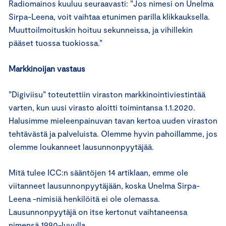
Radiomainos kuuluu seuraavasti: ”Jos nimesi on Unelma
Sirpa-Leena, voit vaihtaa etunimen parilla klikkauksella.
Muuttoilmoituskin hoituu sekunneissa, ja vihillekin
pääset tuossa tuokiossa.”
Markkinoijan vastaus
”Digiviisu” toteutettiin viraston markkinointiviestintää
varten, kun uusi virasto aloitti toimintansa 1.1.2020.
Halusimme mieleenpainuvan tavan kertoa uuden viraston
tehtävästä ja palveluista. Olemme hyvin pahoillamme, jos
olemme loukanneet lausunnonpyytäjää.
Mitä tulee ICC:n sääntöjen 14 artiklaan, emme ole
viitanneet lausunnonpyytäjään, koska Unelma Sirpa-
Leena -nimisiä henkilöitä ei ole olemassa.
Lausunnonpyytäjä on itse kertonut vaihtaneensa
nimensä 1990-luvulla.