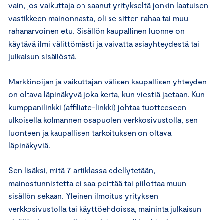
vain, jos vaikuttaja on saanut yritykseltä jonkin laatuisen
vastikkeen mainonnasta, oli se sitten rahaa tai muu
rahanarvoinen etu. Sisällön kaupallinen luonne on
käytävä ilmi välittömästi ja vaivatta asiayhteydestä tai
julkaisun sisällöstä.
Markkinoijan ja vaikuttajan välisen kaupallisen yhteyden
on oltava läpinäkyvä joka kerta, kun viestiä jaetaan. Kun
kumppanilinkki (affiliate-linkki) johtaa tuotteeseen
ulkoisella kolmannen osapuolen verkkosivustolla, sen
luonteen ja kaupallisen tarkoituksen on oltava
läpinäkyviä.
Sen lisäksi, mitä 7 artiklassa edellytetään,
mainostunnistetta ei saa peittää tai piilottaa muun
sisällön sekaan. Yleinen ilmoitus yrityksen
verkkosivustolla tai käyttöehdoissa, maininta julkaisun