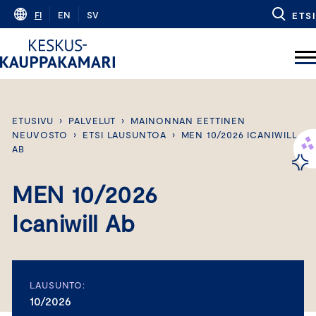
Skip
FI
EN
SV
ETSI
to
content
ETUSIVU
›
PALVELUT
›
MAINONNAN EETTINEN
NEUVOSTO
›
ETSI LAUSUNTOA
›
MEN 10/2026 ICANIWILL
AB
MEN 10/2026
Icaniwill Ab
LAUSUNTO:
10/2026