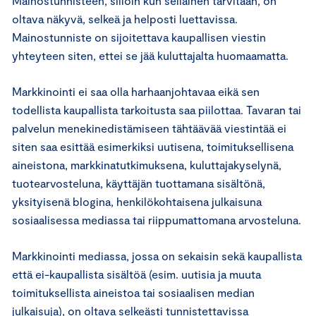
Mainostunnisteen, silloin kun sellainen tarvitaan, on
oltava näkyvä, selkeä ja helposti luettavissa.
Mainostunniste on sijoitettava kaupallisen viestin
yhteyteen siten, ettei se jää kuluttajalta huomaamatta.
Markkinointi ei saa olla harhaanjohtavaa eikä sen
todellista kaupallista tarkoitusta saa piilottaa. Tavaran tai
palvelun menekinedistämiseen tähtäävää viestintää ei
siten saa esittää esimerkiksi uutisena, toimituksellisena
aineistona, markkinatutkimuksena, kuluttajakyselynä,
tuotearvosteluna, käyttäjän tuottamana sisältönä,
yksityisenä blogina, henkilökohtaisena julkaisuna
sosiaalisessa mediassa tai riippumattomana arvosteluna.
Markkinointi mediassa, jossa on sekaisin sekä kaupallista
että ei-kaupallista sisältöä (esim. uutisia ja muuta
toimituksellista aineistoa tai sosiaalisen median
julkaisuja), on oltava selkeästi tunnistettavissa