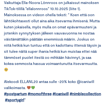
Vaikuttaja Ella-Noora Lönnroos on julkaissut mainoksen
TikTok-tilillä ”ellalonnroos” 10.10.2025 (liite 1).
Mainoksessa on videon ohella teksti: ” Koen että oon
lähtökohtasesti ollut aina aika itsevarma ihmisenä. Mutta
kuten jokaisella, myös mulla on omat epävarmuuteni ja
jotenkin synnytyksen jälkeen vauvavuonna ne nostaa
väistämättäkin päätään enemmissä määrin. Joskus on
niitä hetkiä kun tuntuu että on kadottanu ittensä täysin ja
sit tulee näitä super ihania hetkiä kun muistaa ettei nää
tämmöset puolet itestä oo mihkään hävinnyt, ja saa
kokea semmosta hassua voimaantunutta itsevarmuutta.
Alekoodi ELLANL20 antaa sulle -20% koko @icaniwill
valikoimasta.
#postpartum
#momofthree
#icaniwill
#nimblecollection
#sportygirl
”