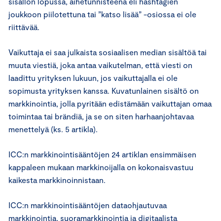
sisällön lopussa, aihetunnisteena eli hashtagien
joukkoon piilotettuna tai ”katso lisää” -osiossa ei ole
riittävää.
Vaikuttaja ei saa julkaista sosiaalisen median sisältöä tai
muuta viestiä, joka antaa vaikutelman, että viesti on
laadittu yrityksen lukuun, jos vaikuttajalla ei ole
sopimusta yrityksen kanssa. Kuvatunlainen sisältö on
markkinointia, jolla pyritään edistämään vaikuttajan omaa
toimintaa tai brändiä, ja se on siten harhaanjohtavaa
menettelyä (ks. 5 artikla).
ICC:n markkinointisääntöjen 24 artiklan ensimmäisen
kappaleen mukaan markkinoijalla on kokonaisvastuu
kaikesta markkinoinnistaan.
ICC:n markkinointisääntöjen dataohjautuvaa
markkinointia, suoramarkkinointia ja digitaalista