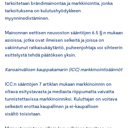
tarkoitetaan brändimainontaa ja markkinointia, jonka
tarkoituksena on kulutushyödykkeen
myynninedistäminen.
Mainonnan eettisen neuvoston sääntöjen 6.5 §:n mukaan
asioissa, jotka ovat ilmeisen selkeitä ja joissa on
vakiintunut ratkaisukäytäntö, puheenjohtaja voi sihteerin
esittelystä tehdä päätöksen yksin.
Kansainvälisen kauppakamarin (ICC) markkinointisäännöt
ICC:n sääntöjen 7 artiklan mukaan markkinoinnin on
oltava esitystavasta ja mediasta riippumatta vaivatta
tunnistettavissa markkinoinniksi. Kuluttajan on voitava
selkeästi erottaa kaupallinen ja ei-kaupallisen
sisältö toisistaan.