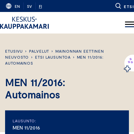
Skip
EN
SV
FI
ETSI
to
content
ETUSIVU
›
PALVELUT
›
MAINONNAN EETTINEN
NEUVOSTO
›
ETSI LAUSUNTOA
›
MEN 11/2016:
AUTOMAINOS
MEN 11/2016:
Automainos
LAUSUNTO:
MEN 11/2016