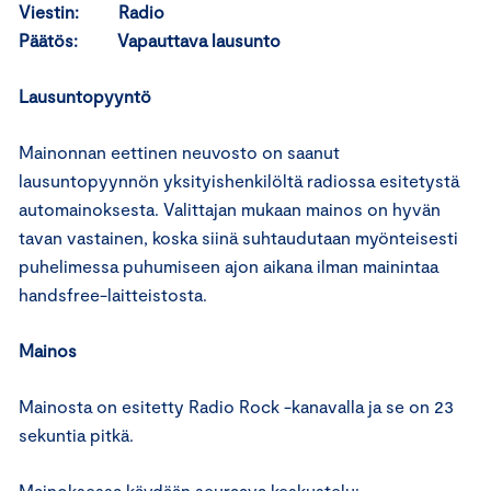
Viestin: Radio
Päätös:
Vapauttava lausunto
Lausuntopyyntö
Mainonnan eettinen neuvosto on saanut
lausuntopyynnön yksityishenkilöltä radiossa esitetystä
automainoksesta. Valittajan mukaan mainos on hyvän
tavan vastainen, koska siinä suhtaudutaan myönteisesti
puhelimessa puhumiseen ajon aikana ilman mainintaa
handsfree-laitteistosta.
Mainos
Mainosta on esitetty Radio Rock -kanavalla ja se on 23
sekuntia pitkä.
Mainoksessa käydään seuraava keskustelu: