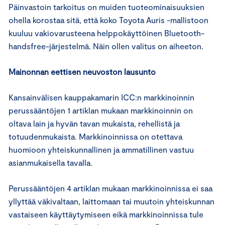
Päinvastoin tarkoitus on muiden tuoteominaisuuksien
ohella korostaa sitä, että koko Toyota Auris -mallistoon
kuuluu vakiovarusteena helppokäyttöinen Bluetooth-
handsfree-järjestelmä. Näin ollen valitus on aiheeton.
Mainonnan eettisen neuvoston lausunto
Kansainvälisen kauppakamarin ICC:n markkinoinnin
perussääntöjen 1 artiklan mukaan markkinoinnin on
oltava lain ja hyvän tavan mukaista, rehellistä ja
totuudenmukaista. Markkinoinnissa on otettava
huomioon yhteiskunnallinen ja ammatillinen vastuu
asianmukaisella tavalla.
Perussääntöjen 4 artiklan mukaan markkinoinnissa ei saa
yllyttää väkivaltaan, laittomaan tai muutoin yhteiskunnan
vastaiseen käyttäytymiseen eikä markkinoinnissa tule