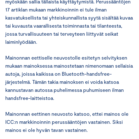
myöskään sallia tällaista käyttäytymistä. Perussääntöjen
17 artiklan mukaan markkinoinnin ei tule ilman
kasvatuksellista tai yhteiskunnallista syytä sisältää kuvaa
tai kuvausta vaarallisesta toiminnasta tai tilanteesta,
jossa turvallisuuteen tai terveyteen liittyvät seikat
laiminlyödään.
Mainonnan eettiselle neuvostolle esitetyn selvityksen
mukaan mainoksessa mainostetaan nimenomaan sellaisia
autoja, joissa kaikissa on Bluetooth-handsfree-
järjestelmä. Tämän takia mainoksen ei voida katsoa
kannustavan autossa puhelimessa puhumiseen ilman
handsfree-laitteistoa.
Mainonnan eettinen neuvosto katsoo, ettei mainos ole
ICC:n markkinoinnin perussääntöjen vastainen. Siksi
mainos ei ole hyvän tavan vastainen.