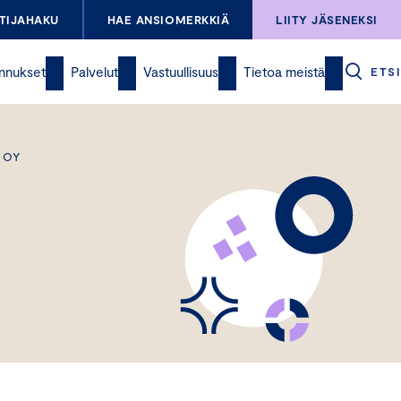
TIJAHAKU
HAE ANSIOMERKKIÄ
LIITY JÄSENEKSI
nnukset
Palvelut
Vastuullisuus
Tietoa meistä
ETSI
 OY