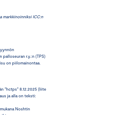
a markkinoinniksi ICC:n
pyynnön
 palloseuran r.y.:n (TPS)
isu on piilomainontaa.
än ”hctps” 8.12.2025 (liite
s ja alla on teksti:
e mukana Noshtin