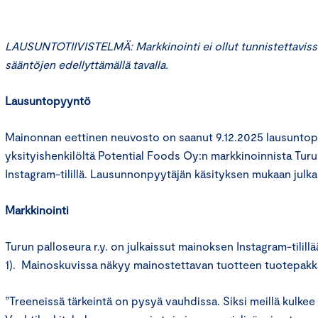
LAUSUNTOTIIVISTELMÄ: Markkinointi ei ollut tunnistettaviss
sääntöjen edellyttämällä tavalla.
Lausuntopyyntö
Mainonnan eettinen neuvosto on saanut 9.12.2025 lausunto
yksityishenkilöltä Potential Foods Oy:n markkinoinnista Turun
Instagram-tilillä. Lausunnonpyytäjän käsityksen mukaan julka
Markkinointi
Turun palloseura r.y. on julkaissut mainoksen Instagram-tilillä
1). Mainoskuvissa näkyy mainostettavan tuotteen tuotepakkau
”Treeneissä tärkeintä on pysyä vauhdissa. Siksi meillä kulke