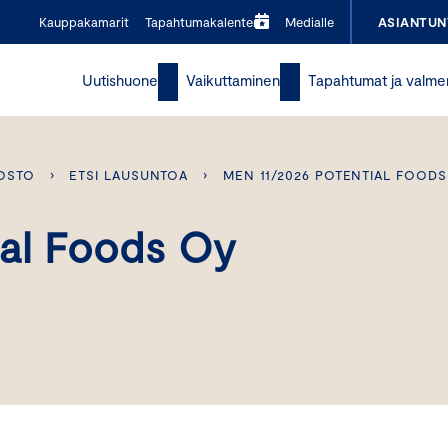
Kauppakamarit
Tapahtumakalenteri
Medialle
ASIANTUN
Uutishuone
Vaikuttaminen
Tapahtumat ja valme
OSTO
›
ETSI LAUSUNTOA
›
MEN 11/2026 POTENTIAL FOODS
al Foods Oy