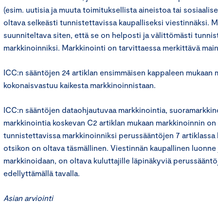
(esim. uutisia ja muuta toimituksellista aineistoa tai sosiaalis
oltava selkeästi tunnistettavissa kaupalliseksi viestinnäksi. 
suunniteltava siten, että se on helposti ja välittömästi tunnis
markkinoinniksi. Markkinointi on tarvittaessa merkittävä main
ICC:n sääntöjen 24 artiklan ensimmäisen kappaleen mukaan m
kokonaisvastuu kaikesta markkinoinnistaan.
ICC:n sääntöjen dataohjautuvaa markkinointia, suoramarkkinoin
markkinointia koskevan C2 artiklan mukaan markkinoinnin on 
tunnistettavissa markkinoinniksi perussääntöjen 7 artiklassa k
otsikon on oltava täsmällinen. Viestinnän kaupallinen luonne 
markkinoidaan, on oltava kuluttajille läpinäkyviä perussääntö
edellyttämällä tavalla.
Asian arviointi