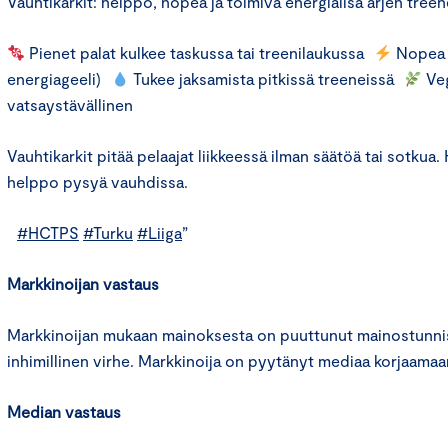
Vauhtikarkit: helppo, nopea ja toimiva energialisä arjen treen
Pienet palat kulkee taskussa tai treenilaukussa
Nopea h
energiageeli)
Tukee jaksamista pitkissä treeneissä
Veg
vatsaystävällinen
Vauhtikarkit pitää pelaajat liikkeessä ilman säätöä tai sotkua
helppo pysyä vauhdissa.
#HCTPS
#Turku
#Liiga
”
Markkinoijan vastaus
Markkinoijan mukaan mainoksesta on puuttunut mainostunni
inhimillinen virhe. Markkinoija on pyytänyt mediaa korjaamaa
Median vastaus