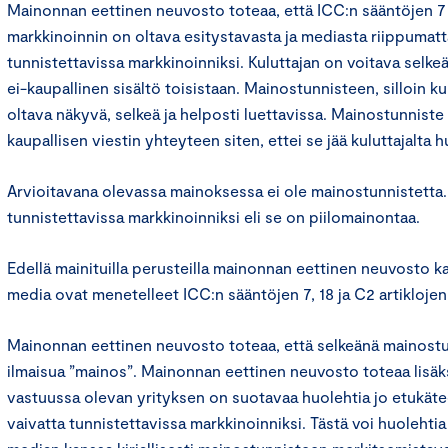
Mainonnan eettinen neuvosto toteaa, että ICC:n sääntöjen 7
markkinoinnin on oltava esitystavasta ja mediasta riippumatt
tunnistettavissa markkinoinniksi. Kuluttajan on voitava selkeä
ei-kaupallinen sisältö toisistaan. Mainostunnisteen, silloin ku
oltava näkyvä, selkeä ja helposti luettavissa. Mainostunniste 
kaupallisen viestin yhteyteen siten, ettei se jää kuluttajalta
Arvioitavana olevassa mainoksessa ei ole mainostunnistetta.
tunnistettavissa markkinoinniksi eli se on piilomainontaa.
Edellä mainituilla perusteilla mainonnan eettinen neuvosto ka
media ovat menetelleet ICC:n sääntöjen 7, 18 ja C2 artiklojen 
Mainonnan eettinen neuvosto toteaa, että selkeänä mainostu
ilmaisua ”mainos”. Mainonnan eettinen neuvosto toteaa lisäks
vastuussa olevan yrityksen on suotavaa huolehtia jo etukäte
vaivatta tunnistettavissa markkinoinniksi. Tästä voi huolehtia