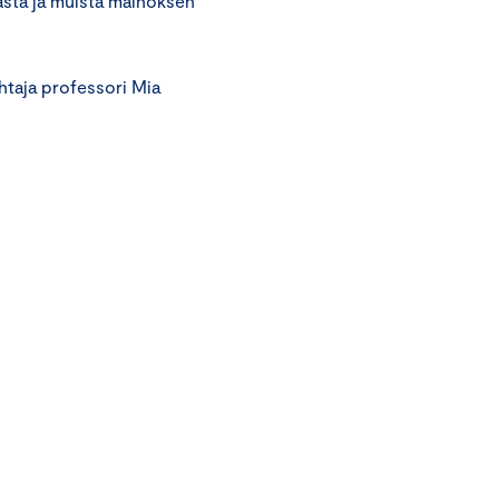
asta ja muista mainoksen
taja professori Mia