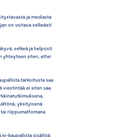
itystavasta ja mediasta
jan on voitava selkeästi
äkyvä, selkeä ja helposti
n yhteyteen siten, ettei
upallista tarkoitusta saa
 viestintää ei siten saa
arkkinatutkimuksena,
sältönä, yksityisenä
a tai riippumattomana
 ei-kaupallista sisältöä