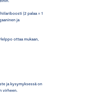
eihin.
iilariboosti (2 palaa = 1
aaninen ja
. Helppo ottaa mukaan,
ste ja kysymyksessä on
n virheen.