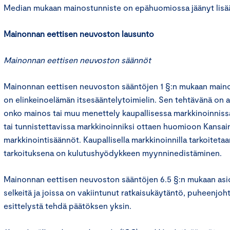
Median mukaan mainostunniste on epähuomiossa jäänyt lisä
Mainonnan eettisen neuvoston lausunto
Mainonnan eettisen neuvoston säännöt
Mainonnan eettisen neuvoston sääntöjen 1 §:n mukaan main
on elinkeinoelämän itsesääntelytoimielin. Sen tehtävänä on an
onko mainos tai muu menettely kaupallisessa markkinoinniss
tai tunnistettavissa markkinoinniksi ottaen huomioon Kansa
markkinointisäännöt. Kaupallisella markkinoinnilla tarkoitetaa
tarkoituksena on kulutushyödykkeen myynninedistäminen.
Mainonnan eettisen neuvoston sääntöjen 6.5 §:n mukaan asioi
selkeitä ja joissa on vakiintunut ratkaisukäytäntö, puheenjoht
esittelystä tehdä päätöksen yksin.