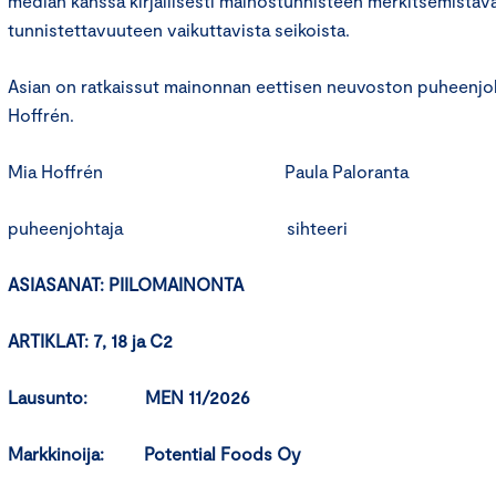
median kanssa kirjallisesti mainostunnisteen merkitsemistav
tunnistettavuuteen vaikuttavista seikoista.
Asian on ratkaissut mainonnan eettisen neuvoston puheenjoh
Hoffrén.
Mia Hoffrén Paula Paloranta
puheenjohtaja sihteeri
ASIASANAT: PIILOMAINONTA
ARTIKLAT: 7, 18 ja C2
Lausunto: MEN 11/2026
Markkinoija:
Potential Foods Oy