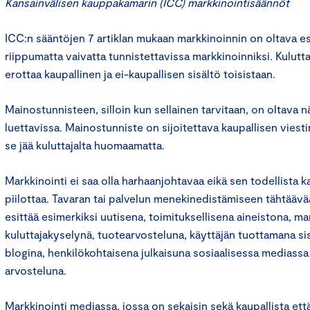
Kansainvälisen kauppakamarin (ICC) markkinointisäännöt
ICC:n sääntöjen 7 artiklan mukaan markkinoinnin on oltava es
riippumatta vaivatta tunnistettavissa markkinoinniksi. Kulutta
erottaa kaupallinen ja ei-kaupallisen sisältö toisistaan.
Mainostunnisteen, silloin kun sellainen tarvitaan, on oltava n
luettavissa. Mainostunniste on sijoitettava kaupallisen viesti
se jää kuluttajalta huomaamatta.
Markkinointi ei saa olla harhaanjohtavaa eikä sen todellista ka
piilottaa. Tavaran tai palvelun menekinedistämiseen tähtäävää
esittää esimerkiksi uutisena, toimituksellisena aineistona, m
kuluttajakyselynä, tuotearvosteluna, käyttäjän tuottamana si
blogina, henkilökohtaisena julkaisuna sosiaalisessa mediass
arvosteluna.
Markkinointi mediassa, jossa on sekaisin sekä kaupallista että