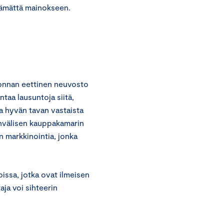
ämättä mainokseen.
onnan eettinen neuvosto
taa lausuntoja siitä,
a hyvän tavan vastaista
invälisen kauppakamarin
n markkinointia, jonka
ssa, jotka ovat ilmeisen
aja voi sihteerin