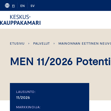
Skip
FI
EN
SV
to
content
ETUSIVU
›
PALVELUT
›
MAINONNAN EETTINEN NEUV
MEN 11/2026 Potenti
LAUSUNTO:
11/2026
MARKKINOIJA: