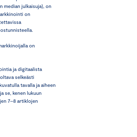
en median julkaisuja), on
Markkinointi on
tettavissa
ostunnisteella.
arkkinoijalla on
tia ja digitaalista
oltava selkeästi
uvatulla tavalla ja aiheen
ja se, kenen lukuun
jen 7–8 artiklojen