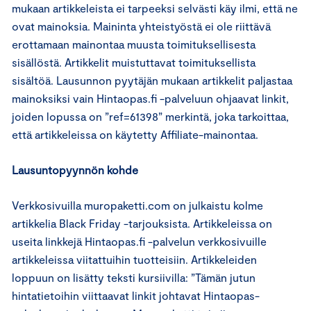
mukaan artikkeleista ei tarpeeksi selvästi käy ilmi, että ne
ovat mainoksia. Maininta yhteistyöstä ei ole riittävä
erottamaan mainontaa muusta toimituksellisesta
sisällöstä. Artikkelit muistuttavat toimituksellista
sisältöä. Lausunnon pyytäjän mukaan artikkelit paljastaa
mainoksiksi vain Hintaopas.fi -palveluun ohjaavat linkit,
joiden lopussa on ”ref=61398” merkintä, joka tarkoittaa,
että artikkeleissa on käytetty Affiliate-mainontaa.
Lausuntopyynnön kohde
Verkkosivuilla muropaketti.com on julkaistu kolme
artikkelia Black Friday -tarjouksista. Artikkeleissa on
useita linkkejä Hintaopas.fi -palvelun verkkosivuille
artikkeleissa viitattuihin tuotteisiin. Artikkeleiden
loppuun on lisätty teksti kursiivilla: ”Tämän jutun
hintatietoihin viittaavat linkit johtavat Hintaopas-