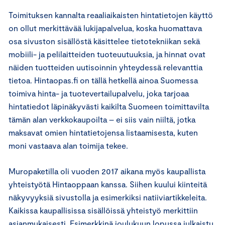
Toimituksen kannalta reaaliaikaisten hintatietojen käyttö
on ollut merkittävää lukijapalvelua, koska huomattava
osa sivuston sisällöstä käsittelee tietotekniikan sekä
mobiili- ja pelilaitteiden tuoteuutuuksia, ja hinnat ovat
näiden tuotteiden uutisoinnin yhteydessä relevanttia
tietoa. Hintaopas.fi on tällä hetkellä ainoa Suomessa
toimiva hinta- ja tuotevertailupalvelu, joka tarjoaa
hintatiedot läpinäkyvästi kaikilta Suomeen toimittavilta
tämän alan verkkokaupoilta – ei siis vain niiltä, jotka
maksavat omien hintatietojensa listaamisesta, kuten
moni vastaava alan toimija tekee.
Muropaketilla oli vuoden 2017 aikana myös kaupallista
yhteistyötä Hintaoppaan kanssa. Siihen kuului kiinteitä
näkyvyyksiä sivustolla ja esimerkiksi natiiviartikkeleita.
Kaikissa kaupallisissa sisällöissä yhteistyö merkittiin
asianmukaisesti. Esimerkkinä joulukuun lopussa julkaistu