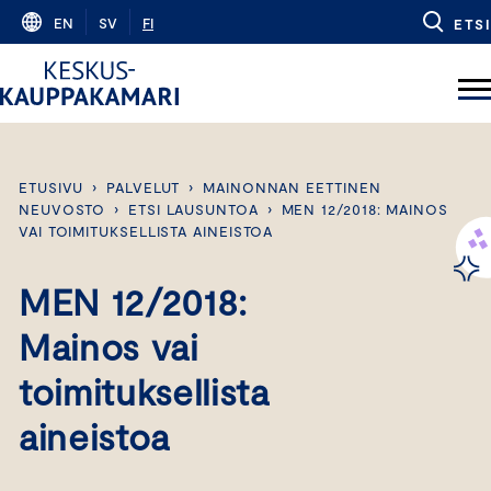
Skip
EN
SV
FI
ETSI
to
content
ETUSIVU
›
PALVELUT
›
MAINONNAN EETTINEN
NEUVOSTO
›
ETSI LAUSUNTOA
›
MEN 12/2018: MAINOS
VAI TOIMITUKSELLISTA AINEISTOA
MEN 12/2018:
Mainos vai
toimituksellista
aineistoa