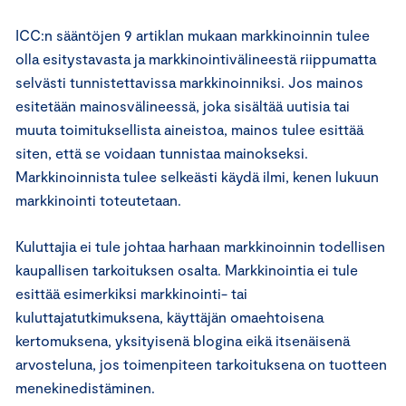
ICC:n sääntöjen 9 artiklan mukaan markkinoinnin tulee
olla esitystavasta ja markkinointivälineestä riippumatta
selvästi tunnistettavissa markkinoinniksi. Jos mainos
esitetään mainosvälineessä, joka sisältää uutisia tai
muuta toimituksellista aineistoa, mainos tulee esittää
siten, että se voidaan tunnistaa mainokseksi.
Markkinoinnista tulee selkeästi käydä ilmi, kenen lukuun
markkinointi toteutetaan.
Kuluttajia ei tule johtaa harhaan markkinoinnin todellisen
kaupallisen tarkoituksen osalta. Markkinointia ei tule
esittää esimerkiksi markkinointi- tai
kuluttajatutkimuksena, käyttäjän omaehtoisena
kertomuksena, yksityisenä blogina eikä itsenäisenä
arvosteluna, jos toimenpiteen tarkoituksena on tuotteen
menekinedistäminen.