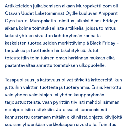
Artikkeleiden julkaisemisen aikaan Muropaketti.com oli
Otavan Uudet Liiketoiminnat Oy:lle kuuluvan Ampparit
Oy:n tuote. Muropaketin toimitus julkaisi Black Fridayn
aikana kolme toimituksellista artikkelia, joissa toimitus
kokosi yhteen sivuston kohderyhmän kannalta
keskeisten tuotealueiden merkittävimpiä Black Friday -
tarjouksia ja tuotteiden hintakehityksiä. Jutut
toteutettiin toimituksen oman harkinnan mukaan eikä
päätäntävaltaa annettu toimituksen ulkopuolelle.
Tasapuolisuus ja kattavuus olivat tärkeitä kriteereitä, kun
juttuihin valittiin tuotteita ja tuoteryhmiä. Ei siis kerrottu
vain yhden valmistajan tai yhden kaupparyhmän
tarjoustuotteista, vaan pyrittiin tiiviisti mahdollisimman
monipuolisiin esityksiin. Jutuissa ei suoranaisesti
kannustettu ostamaan mitään eikä niistä ohjattu kävijöitä
suoraan yhdenkään verkkokaupan sivustolle. Toimitus