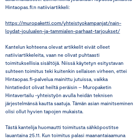
Hintaopas.fi:n natiiviartikkeli:
https://muropaketti.com/yhteistyokampanjat/nain-
loydat-joulualen-ja-tammialen-parhaat-tarjoukset/
Kantelun kohteena olevat artikkelit eivät olleet
natiiviartikkeleita, vaan ne olivat puhtaasti
toimituksellisia sisältöjä. Niissä käytetyn esitystavan
suhteen toimitus teki kuitenkin sellaisen virheen, ettei
Hintaopas.fi-palvelua mainittu jutuissa, vaikka
hintatiedot olivat heiltä peräisin – Muropaketin
Hintavertailu -yhteistyön avulla heidän teknisen
järjestelmänsä kautta saatuja. Tämän asian mainitseminen
olisi ollut hyvien tapojen mukaista.
Tästä kantelija huomautti toimitusta sähköpostitse
lauantaina 25.11. Kun toimitus palasi maanantaiaamuna