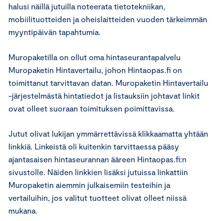
halusi näillä jutuilla noteerata tietotekniikan,
mobiilituotteiden ja oheislaitteiden vuoden tärkeimmän
myyntipäivän tapahtumia.
Muropaketilla on ollut oma hintaseurantapalvelu
Muropaketin Hintavertailu, johon Hintaopas.fi on
toimittanut tarvittavan datan. Muropaketin Hintavertailu
-järjestelmästä hintatiedot ja listauksiin johtavat linkit
ovat olleet suoraan toimituksen poimittavissa.
Jutut olivat lukijan ymmärrettävissä klikkaamatta yhtään
linkkiä. Linkeistä oli kuitenkin tarvittaessa pääsy
ajantasaisen hintaseurannan ääreen Hintaopas.fi:n
sivustolle. Näiden linkkien lisäksi jutuissa linkattiin
Muropaketin aiemmin julkaisemiin testeihin ja
vertailuihin, jos valitut tuotteet olivat olleet niissä
mukana.