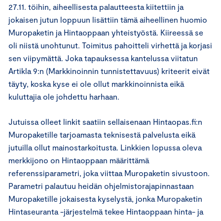
27.11. töihin, aiheellisesta palautteesta kiitettiin ja
jokaisen jutun loppuun lisättiin tämä aiheellinen huomio
Muropaketin ja Hintaoppaan yhteistyöstä. Kiireessä se
oli niistä unohtunut. Toimitus pahoitteli virhettä ja korjasi
sen viipymättä. Joka tapauksessa kantelussa viitatun
Artikla 9:n (Markkinoinnin tunnistettavuus) kriteerit eivät
täyty, koska kyse ei ole ollut markkinoinnista eikä
kuluttajia ole johdettu harhaan.
Jutuissa olleet linkit saatiin sellaisenaan Hintaopas.fi:n
Muropaketille tarjoamasta teknisestä palvelusta eikä
jutuilla ollut mainostarkoitusta. Linkkien lopussa oleva
merkkijono on Hintaoppaan määrittämä
referenssiparametri, joka viittaa Muropaketin sivustoon.
Parametri palautuu heidän ohjelmistorajapinnastaan
Muropaketille jokaisesta kyselystä, jonka Muropaketin
Hintaseuranta -järjestelmä tekee Hintaoppaan hinta- ja