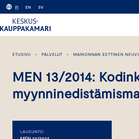
Skip
FI
EN
SV
to
content
ETUSIVU
›
PALVELUT
›
MAINONNAN EETTINEN NEUV
MEN 13/2014: Kodink
myynninedistämisma
LAUSUNTO:
MEN 13/2014