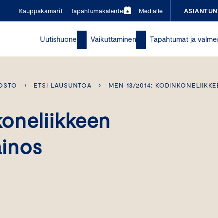
Kauppakamarit
Tapahtumakalenteri
Medialle
ASIANTUN
Uutishuone
Vaikuttaminen
Tapahtumat ja valme
OSTO
›
ETSI LAUSUNTOA
›
MEN 13/2014: KODINKONELIIK
oneliikkeen
inos