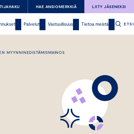
TIJAHAKU
HAE ANSIOMERKKIÄ
LIITY JÄSENEKSI
nnukset
Palvelut
Vastuullisuus
Tietoa meistä
ETSI
KEEN MYYNNINEDISTÄMISMAINOS