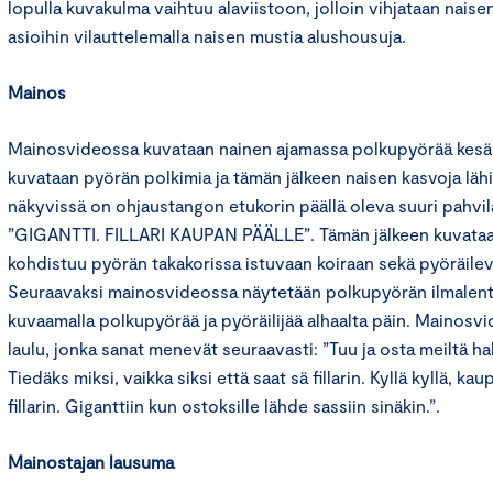
lopulla kuvakulma vaihtuu alaviistoon, jolloin vihjataan naise
asioihin vilauttelemalla naisen mustia alushousuja.
Mainos
Mainosvideossa kuvataan nainen ajamassa polkupyörää kesäi
kuvataan pyörän polkimia ja tämän jälkeen naisen kasvoja läh
näkyvissä on ohjaustangon etukorin päällä oleva suuri pahvila
”GIGANTTI. FILLARI KAUPAN PÄÄLLE”. Tämän jälkeen kuvataan 
kohdistuu pyörän takakorissa istuvaan koiraan sekä pyöräilev
Seuraavaksi mainosvideossa näytetään polkupyörän ilmalent
kuvaamalla polkupyörää ja pyöräilijää alhaalta päin. Mainosvi
laulu, jonka sanat menevät seuraavasti: ”Tuu ja osta meiltä h
Tiedäks miksi, vaikka siksi että saat sä fillarin. Kyllä kyllä, 
fillarin. Giganttiin kun ostoksille lähde sassiin sinäkin.”.
Mainostajan lausuma