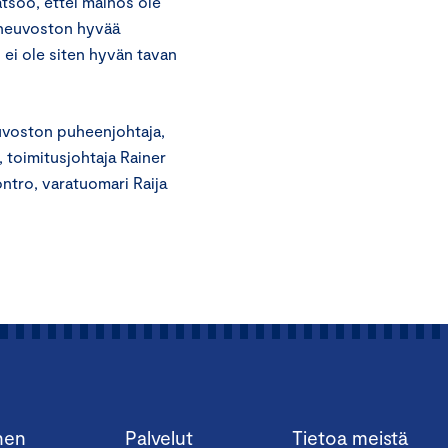
atsoo, ettei mainos ole
 neuvoston hyvää
 ei ole siten hyvän tavan
uvoston puheenjohtaja,
, toimitusjohtaja Rainer
ontro, varatuomari Raija
nen
Palvelut
Tietoa meistä