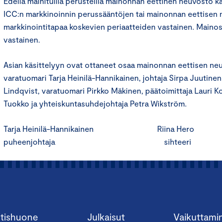
Edellä mainituilla perusteilla mainonnan eettinen neuvosto k
ICC:n markkinoinnin perussääntöjen tai mainonnan eettisen
markkinointitapaa koskevien periaatteiden vastainen. Mainos
vastainen.
Asian käsittelyyn ovat ottaneet osaa mainonnan eettisen ne
varatuomari Tarja Heinilä-Hannikainen, johtaja Sirpa Juutinen
Lindqvist, varatuomari Pirkko Mäkinen, päätoimittaja Lauri K
Tuokko ja yhteiskuntasuhdejohtaja Petra Wikström.
Tarja Heinilä-Hannikainen Riina Hero
puheenjohtaja sihteeri
tishuone
Julkaisut
Vaikuttami