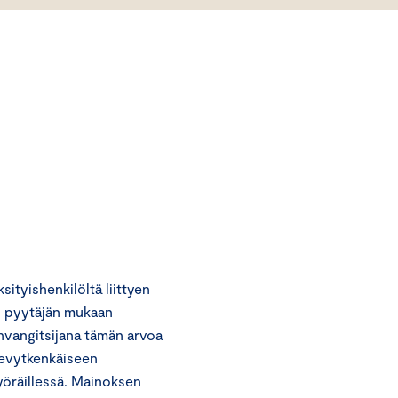
tyishenkilöltä liittyen
n pyytäjän mukaan
nvangitsijana tämän arvoa
 kevytkenkäiseen
yöräillessä. Mainoksen