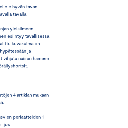
ei ole hyvän tavan
valla tavalla.
njan yleisilmeen
en esiintyy tavallisessa
alittu kuvakulma on
 hypätessään ja
ut vihjata naisen hameen
öräilyshortsit.
töjen 4 artiklan mukaan
ä.
evien periaatteiden 1
, jos