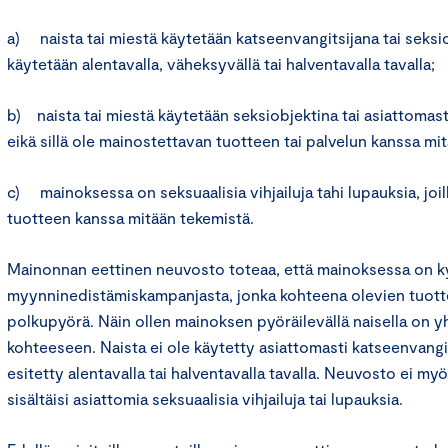
a) naista tai miestä käytetään katseenvangitsijana tai seksi
käytetään alentavalla, väheksyvällä tai halventavalla tavalla;
b) naista tai miestä käytetään seksiobjektina tai asiattomas
eikä sillä ole mainostettavan tuotteen tai palvelun kanssa mit
c) mainoksessa on seksuaalisia vihjailuja tahi lupauksia, joi
tuotteen kanssa mitään tekemistä.
Mainonnan eettinen neuvosto toteaa, että mainoksessa on k
myynninedistämiskampanjasta, jonka kohteena olevien tuott
polkupyörä. Näin ollen mainoksen pyöräilevällä naisella on 
kohteeseen. Naista ei ole käytetty asiattomasti katseenvangit
esitetty alentavalla tai halventavalla tavalla. Neuvosto ei m
sisältäisi asiattomia seksuaalisia vihjailuja tai lupauksia.