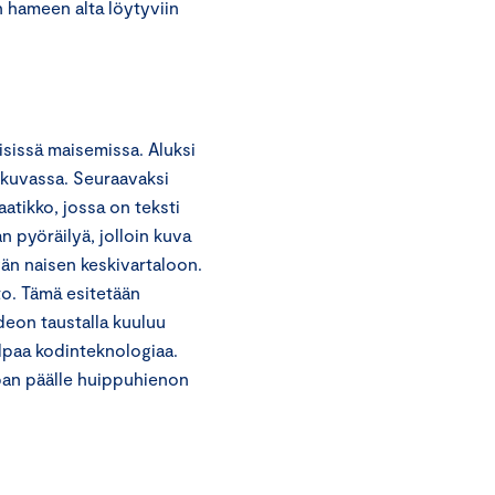
n hameen alta löytyviin
sissä maisemissa. Aluksi
ikuvassa. Seuraavaksi
atikko, jossa on teksti
pyöräilyä, jolloin kuva
än naisen keskivartaloon.
o. Tämä esitetään
deon taustalla kuuluu
alpaa kodinteknologiaa.
kaupan päälle huippuhienon