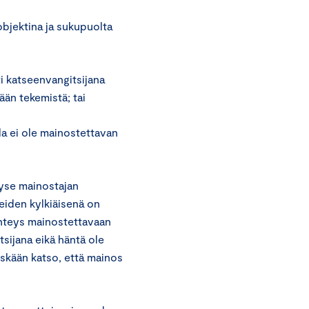
objektina ja sukupuolta
ti katseenvangitsijana
ään tekemistä; tai
lla ei ole mainostettavan
yse mainostajan
eiden kylkiäisenä on
yhteys mainostettavaan
sijana eikä häntä ole
yöskään katso, että mainos