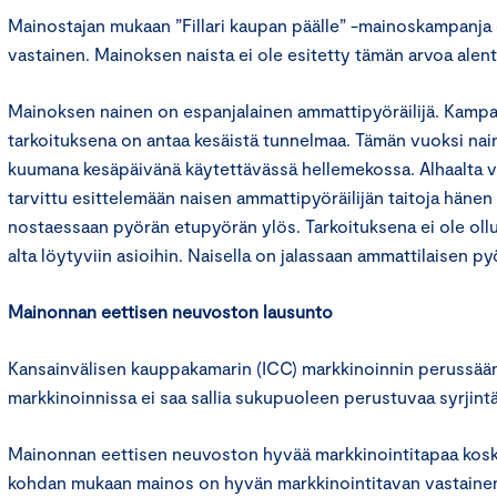
Mainostajan mukaan ”Fillari kaupan päälle” -mainoskampanja 
vastainen. Mainoksen naista ei ole esitetty tämän arvoa alenta
Mainoksen nainen on espanjalainen ammattipyöräilijä. Kampa
tarkoituksena on antaa kesäistä tunnelmaa. Tämän vuoksi nain
kuumana kesäpäivänä käytettävässä hellemekossa. Alhaalta v
tarvittu esittelemään naisen ammattipyöräilijän taitoja hänen
nostaessaan pyörän etupyörän ylös. Tarkoituksena ei ole oll
alta löytyviin asioihin. Naisella on jalassaan ammattilaisen py
Mainonnan eettisen neuvoston lausunto
Kansainvälisen kauppakamarin (ICC) markkinoinnin perussään
markkinoinnissa ei saa sallia sukupuoleen perustuvaa syrjintä
Mainonnan eettisen neuvoston hyvää markkinointitapaa kosk
kohdan mukaan mainos on hyvän markkinointitavan vastainen